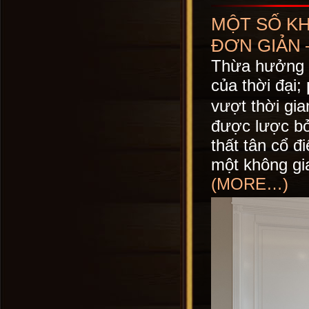
MỘT SỐ KH
ĐƠN GIẢN –
Thừa hưởng n
của thời đại;
vượt thời gia
được lược bỏ 
thất tân cổ đ
một không g
(MORE…)