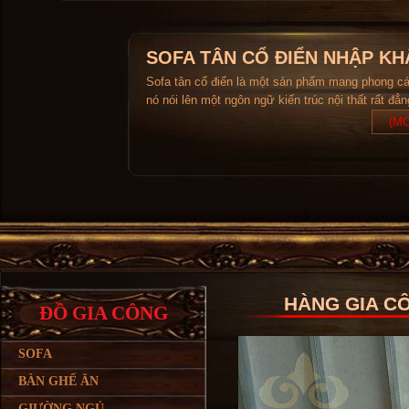
SOFA TÂN CỔ ĐIỂN NHẬP KH
Sofa tân cổ điển là một sản phẩm mang phong c
nó nói lên một ngôn ngữ kiến trúc nội thất rất đẳ
(MO
HÀNG GIA C
ĐỒ GIA CÔNG
SOFA
BÀN GHẾ ĂN
GIƯỜNG NGỦ