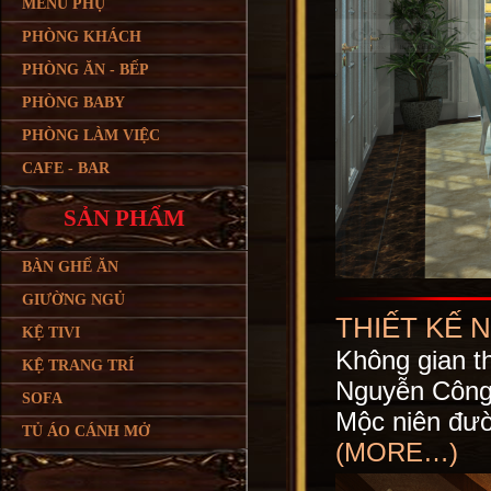
MENU PHỤ
PHÒNG KHÁCH
PHÒNG ĂN - BẾP
PHÒNG BABY
PHÒNG LÀM VIỆC
CAFE - BAR
SẢN PHẨM
BÀN GHẾ ĂN
GIƯỜNG NGỦ
THIẾT KẾ 
KỆ TIVI
Không gian th
KỆ TRANG TRÍ
Nguyễn Công 
SOFA
Mộc niên đườ
TỦ ÁO CÁNH MỞ
(MORE…)