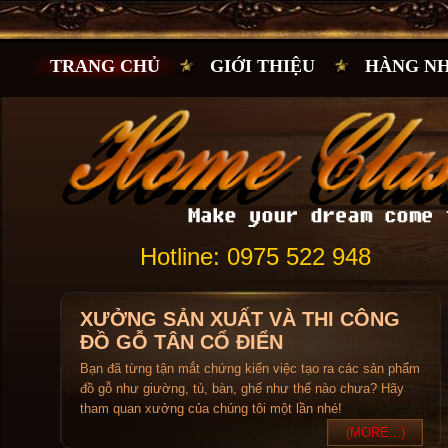
TRANG CHỦ
GIỚI THIỆU
HÀNG N
Hotline: 0975 522 948
XƯỞNG SẢN XUẤT VÀ THI CÔNG
ĐỒ GỖ TÂN CỔ ĐIỂN
Bạn đã từng tận mắt chứng kiến việc tạo ra các sản phẩm
đồ gỗ như giường, tủ, bàn, ghế như thế nào chưa? Hãy
tham quan xưởng của chúng tôi một lần nhé!
(MORE...)