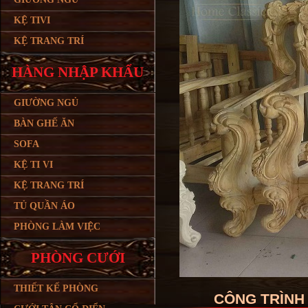
KỆ TIVI
KỆ TRANG TRÍ
HÀNG NHẬP KHẨU
GIƯỜNG NGỦ
BÀN GHẾ ĂN
SOFA
KỆ TI VI
KỆ TRANG TRÍ
TỦ QUẦN ÁO
PHÒNG LÀM VIỆC
PHÒNG CƯỚI
THIẾT KẾ PHÒNG
CÔNG TRÌNH