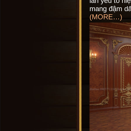
lẫn yếu tố hi
mang đậm dấu
(MORE…)