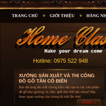
TRANG CHỦ
GIỚI THIỆU
HÀNG N
Hotline: 0975 522 948
XƯỞNG SẢN XUẤT VÀ THI CÔNG
ĐỒ GỖ TÂN CỔ ĐIỂN
Bạn đã từng tận mắt chứng kiến việc tạo ra các sản phẩm
đồ gỗ như giường, tủ, bàn, ghế như thế nào chưa? Hãy
tham quan xưởng của chúng tôi một lần nhé!
(MORE...)