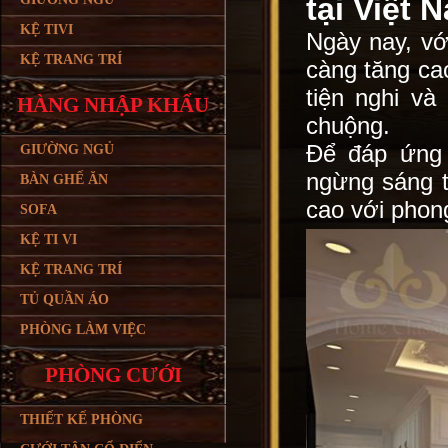
tại Việt 
KỆ TIVI
Ngày nay, vớ
KỆ TRANG TRÍ
càng tăng ca
tiện nghi v
HÀNG NHẬP KHẨU
chuộng.
Để đáp ứng 
GIƯỜNG NGỦ
ngừng sáng t
BÀN GHẾ ĂN
cao với phong
SOFA
KỆ TI VI
KỆ TRANG TRÍ
TỦ QUẦN ÁO
PHÒNG LÀM VIỆC
PHÒNG CƯỚI
THIẾT KẾ PHÒNG