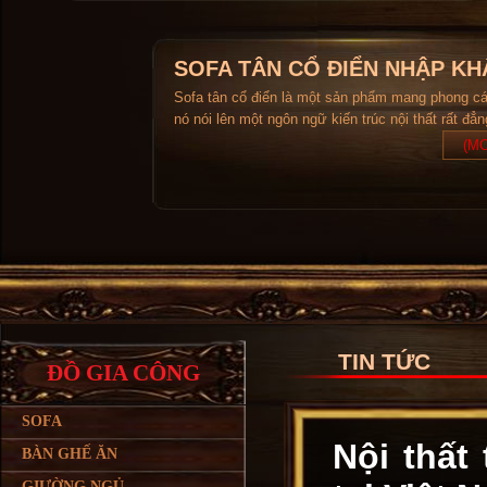
SOFA TÂN CỔ ĐIỂN NHẬP KH
Sofa tân cổ điển là một sản phẩm mang phong c
nó nói lên một ngôn ngữ kiến trúc nội thất rất đẳ
(MO
TIN TỨC
ĐỒ GIA CÔNG
SOFA
Nội thất
BÀN GHẾ ĂN
GIƯỜNG NGỦ