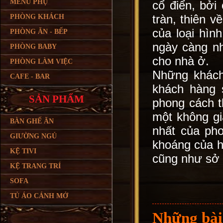
MENU PHỤ
cổ điển, bởi
tràn, thiên v
PHÒNG KHÁCH
của loại hìn
PHÒNG ĂN - BẾP
ngày càng nh
PHÒNG BABY
cho nhà ở.
PHÒNG LÀM VIỆC
Những khách 
CAFE - BAR
khách hàng 
SẢN PHẨM
phong cách th
một không gia
BÀN GHẾ ĂN
nhất của ph
GIƯỜNG NGỦ
khoáng của h
KỆ TIVI
cũng như sở 
KỆ TRANG TRÍ
SOFA
TỦ ÁO CÁNH MỞ
Những bài