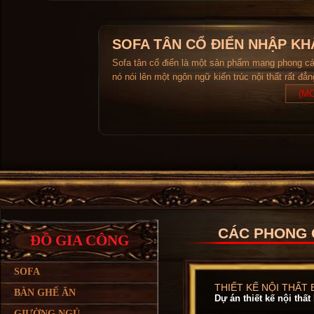
SOFA TÂN CỔ ĐIỂN NHẬP KH
Sofa tân cổ điển là một sản phẩm mang phong c
nó nói lên một ngôn ngữ kiến trúc nội thất rất đẳ
(MO
CÁC PHONG 
ĐỒ GIA CÔNG
SOFA
THIẾT KẾ NỘI THẤT 
BÀN GHẾ ĂN
Dự án thiết kế nội thất
GIƯỜNG NGỦ