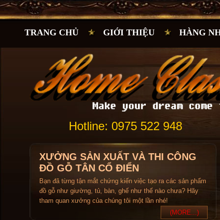
TRANG CHỦ
GIỚI THIỆU
HÀNG N
Hotline: 0975 522 948
XƯỞNG SẢN XUẤT VÀ THI CÔNG
ĐỒ GỖ TÂN CỔ ĐIỂN
Bạn đã từng tận mắt chứng kiến việc tạo ra các sản phẩm
đồ gỗ như giường, tủ, bàn, ghế như thế nào chưa? Hãy
tham quan xưởng của chúng tôi một lần nhé!
(MORE...)