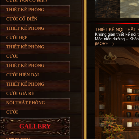
CƯỚI TÂN CỔ ĐIỂN
THIẾT KẾ PHÒNG
CƯỚI CỔ ĐIỂN
THIẾT KẾ PHÒNG
THIẾT KẾ NỘI THẤT
Không gian thiết kế nội
CƯỚI ĐẸP
Mộc niên đường – Không 
(MORE…)
THIẾT KẾ PHÒNG
CƯỚI
THIẾT KẾ PHÒNG
CƯỚI HIỆN ĐẠI
THIẾT KẾ PHÒNG
CƯỚI GIÁ RẺ
NỘI THẤT PHÒNG
CƯỚI
GALLERY