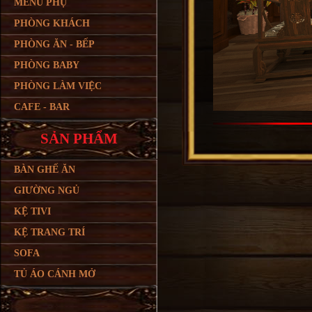
MENU PHỤ
PHÒNG KHÁCH
PHÒNG ĂN - BẾP
PHÒNG BABY
PHÒNG LÀM VIỆC
CAFE - BAR
SẢN PHẨM
BÀN GHẾ ĂN
GIƯỜNG NGỦ
KỆ TIVI
KỆ TRANG TRÍ
SOFA
TỦ ÁO CÁNH MỞ