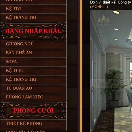
Đơn vị thiết kế: Công t
(MORE…)
KỆ TIVI
KỆ TRANG TRÍ
HÀNG NHẬP KHẨU
GIƯỜNG NGỦ
BÀN GHẾ ĂN
SOFA
KỆ TI VI
KỆ TRANG TRÍ
TỦ QUẦN ÁO
PHÒNG LÀM VIỆC
PHÒNG CƯỚI
THIẾT KẾ PHÒNG