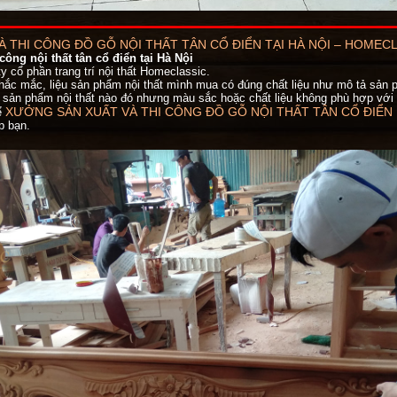
 THI CÔNG ĐỒ GỖ NỘI THẤT TÂN CỔ ĐIỂN TẠI HÀ NỘI – HOMEC
công nội thất tân cổ điển tại Hà Nội
y cổ phần trang trí nội thất Homeclassic.
hắc mắc, liệu sản phẩm nội thất mình mua có đúng chất liệu như mô tả sản 
 sản phẩm nội thất nào đó nhưng màu sắc hoặc chất liệu không phù hợp với
XƯỞNG SẢN XUẤT VÀ THI CÔNG ĐỒ GỖ NỘI THẤT TÂN CỔ ĐIỂN
ể
p bạn.