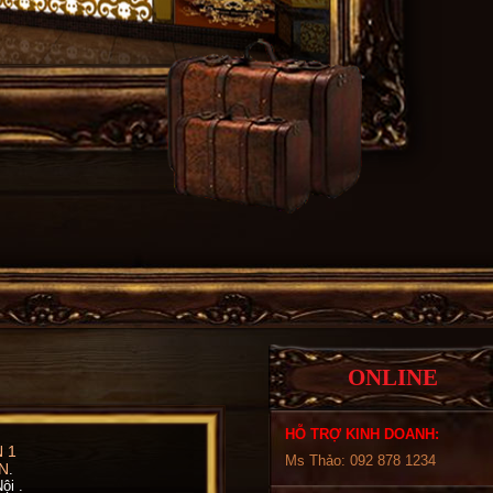
ONLINE
HỖ TRỢ KINH DOANH:
 1
Ms Thảo: 092 878 1234
N
.
ội .