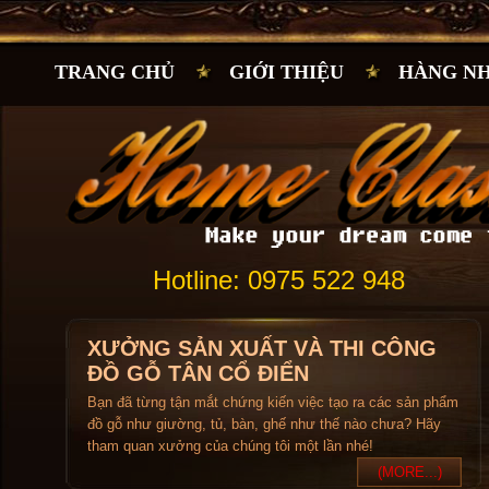
TRANG CHỦ
GIỚI THIỆU
HÀNG N
Hotline: 0975 522 948
XƯỞNG SẢN XUẤT VÀ THI CÔNG
ĐỒ GỖ TÂN CỔ ĐIỂN
Bạn đã từng tận mắt chứng kiến việc tạo ra các sản phẩm
đồ gỗ như giường, tủ, bàn, ghế như thế nào chưa? Hãy
tham quan xưởng của chúng tôi một lần nhé!
(MORE...)