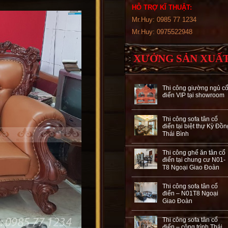
HỖ TRỢ KĨ THUẬT:
Mr.Huy: 0985 77 1234
Mr.Huy: 0975522948
XƯỞNG SẢN XUẤ
Thi công giường ngủ c
điển VIP tại showroom
Thi công sofa tân cổ
điển tại biệt thự Kỳ Đồn
Thái Bình
Thi công ghế ăn tân cổ
điển tại chung cư N01-
T8 Ngoại Giao Đoàn
Thi công sofa tân cổ
điển – N01T8 Ngoại
Giao Đoàn
Thi công sofa tân cổ
điển – công trình Thái