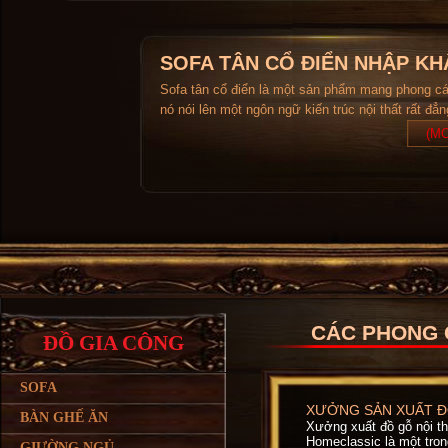
SOFA TÂN CỔ ĐIỂN NHẬP KH
Sofa tân cổ điển là một sản phẩm mang phong c
nó nói lên một ngôn ngữ kiến trúc nội thất rất đẳ
(MO
CÁC PHONG 
ĐỒ GIA CÔNG
SOFA
XƯỞNG SẢN XUẤT ĐỒ
BÀN GHẾ ĂN
Xưởng xuất đồ gỗ nội t
Homeclassic là một trong
GIƯỜNG NGỦ