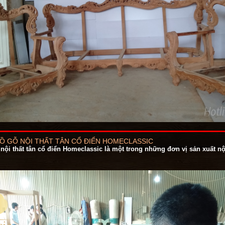
Ồ GỖ NỘI THẤT TÂN CỔ ĐIỂN HOMECLASSIC
ội thất tân cổ điển Homeclassic là một trong những đơn vị sản xuất nội 