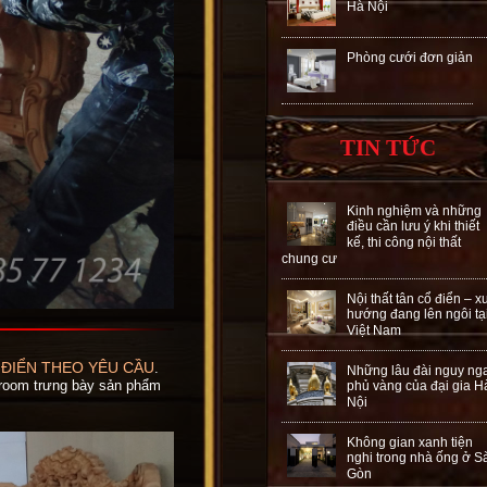
Hà Nội
Phòng cưới đơn giản
TIN TỨC
Kinh nghiệm và những
điều cần lưu ý khi thiết
kế, thi công nội thất
chung cư
Nội thất tân cổ điển – x
hướng đang lên ngôi tạ
Việt Nam
 ĐIỂN THEO YÊU CẦU
.
Những lâu đài nguy ng
oom trưng bày sản phẩm
phủ vàng của đại gia H
Nội
Không gian xanh tiện
nghi trong nhà ống ở S
Gòn