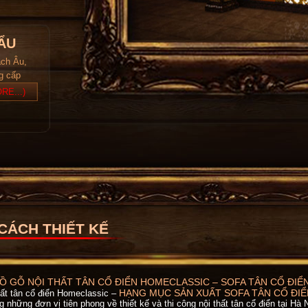
ẨU
ách Âu,
ng cấp
RE...)
CÁCH THIẾT KẾ
 GỖ NỘI THẤT TÂN CỔ ĐIỂN HOMECLASSIC – SOFA TÂN CỔ ĐIỂN
HẠNG MỤC SẢN XUẤT SOFA TÂN CỔ ĐIỂ
hất tân cổ điển Homeclassic –
 những đơn vị tiên phong về thiết kế và thi công nội thất tân cổ điển tại Hà N