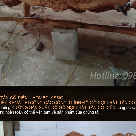
 TÂN CỔ ĐIỂN – HOMECLASSIC
IẾT KẾ VÀ THI CÔNG CÁC CÔNG TRÌNH ĐỒ GỖ NỘI THẤT TÂN CỔ
XƯỞNG SẢN XUẤT ĐỒ GỖ NỘI THẤT TÂN CỔ ĐIỂN
 thống
cùng showr
ng hoàn toàn có thể yên tâm về sản phẩm của chúng tôi.