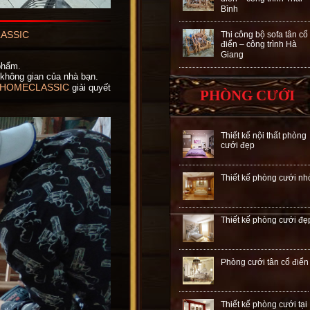
Bình
LASSIC
Thi công bộ sofa tân cổ
điển – công trình Hà
Giang
phẩm.
 không gian của nhà bạn.
 HOMECLASSIC
giải quyết
PHÒNG CƯỚI
Thiết kế nội thất phòng
cưới đẹp
Thiết kế phòng cưới nh
Thiết kế phòng cưới đẹ
Phòng cưới tân cổ điển
Thiết kế phòng cưới tại