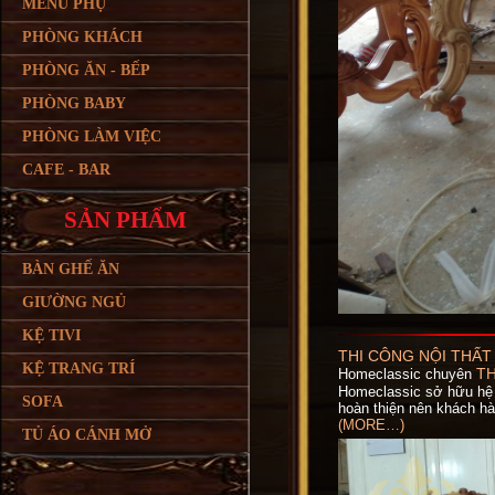
MENU PHỤ
PHÒNG KHÁCH
PHÒNG ĂN - BẾP
PHÒNG BABY
PHÒNG LÀM VIỆC
CAFE - BAR
SẢN PHẨM
BÀN GHẾ ĂN
GIƯỜNG NGỦ
KỆ TIVI
THI CÔNG NỘI THẤT
KỆ TRANG TRÍ
TH
Homeclassic chuyên
Homeclassic sở hữu hệ
SOFA
hoàn thiện nên khách hà
(MORE…)
TỦ ÁO CÁNH MỞ