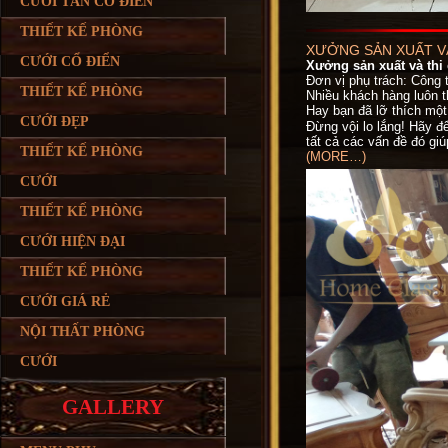
CƯỚI TÂN CỔ ĐIỂN
THIẾT KẾ PHÒNG
XƯỞNG SẢN XUẤT VÀ
CƯỚI CỔ ĐIỂN
Xưởng sản xuất và thi 
Đơn vị phụ trách: Công t
THIẾT KẾ PHÒNG
Nhiều khách hàng luôn t
Hay bạn đã lỡ thích một
CƯỚI ĐẸP
Đừng vội lo lắng! Hãy đ
tất cả các vấn đề đó giú
THIẾT KẾ PHÒNG
(MORE…)
CƯỚI
THIẾT KẾ PHÒNG
CƯỚI HIỆN ĐẠI
THIẾT KẾ PHÒNG
CƯỚI GIÁ RẺ
NỘI THẤT PHÒNG
CƯỚI
GALLERY