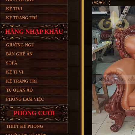
(MORE…)
KỆ TIVI
KỆ TRANG TRÍ
HÀNG NHẬP KHẨU
GIƯỜNG NGỦ
BÀN GHẾ ĂN
SOFA
KỆ TI VI
KỆ TRANG TRÍ
TỦ QUẦN ÁO
PHÒNG LÀM VIỆC
PHÒNG CƯỚI
THIẾT KẾ PHÒNG