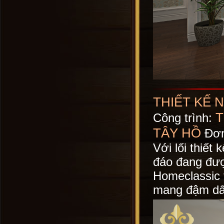
THIẾT KẾ 
T
Công trình:
TÂY HỒ
Đơn 
Với lối thiế
đáo đang đượ
Homeclassic v
mang đậm dấ