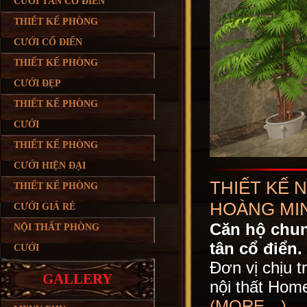
CƯỚI TÂN CỔ ĐIỂN
THIẾT KẾ PHÒNG
CƯỚI CỔ ĐIỂN
THIẾT KẾ PHÒNG
CƯỚI ĐẸP
THIẾT KẾ PHÒNG
CƯỚI
THIẾT KẾ PHÒNG
CƯỚI HIỆN ĐẠI
THIẾT KẾ 
THIẾT KẾ PHÒNG
HOÀNG MI
CƯỚI GIÁ RẺ
Căn hộ chun
NỘI THẤT PHÒNG
tân cổ điển.
CƯỚI
Đơn vị chịu t
GALLERY
nội thất Home
(MORE…)