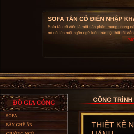
SOFA TÂN CỔ ĐIỂN NHẬP KH
Sofa tân cổ điển là một sản phẩm mang phong c
nó nói lên một ngôn ngữ kiến trúc nội thất rất đẳ
(MO
CÔNG TRÌNH
ĐỒ GIA CÔNG
SOFA
THIẾT KẾ 
BÀN GHẾ ĂN
GIƯỜNG NGỦ