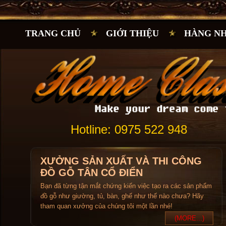
TRANG CHỦ
GIỚI THIỆU
HÀNG N
Hotline: 0975 522 948
XƯỞNG SẢN XUẤT VÀ THI CÔNG
ĐỒ GỖ TÂN CỔ ĐIỂN
Bạn đã từng tận mắt chứng kiến việc tạo ra các sản phẩm
đồ gỗ như giường, tủ, bàn, ghế như thế nào chưa? Hãy
tham quan xưởng của chúng tôi một lần nhé!
(MORE...)