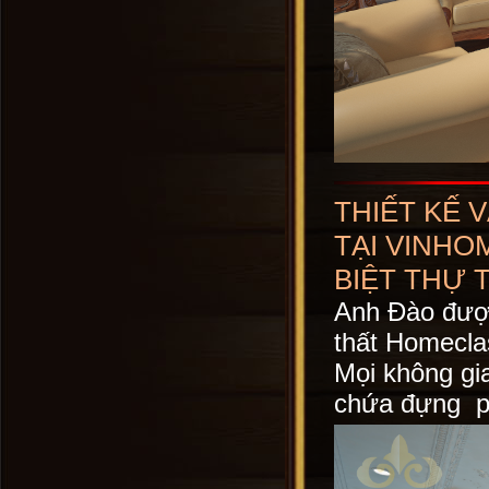
THIẾT KẾ 
TẠI VINHO
BIỆT THỰ 
Anh Đào được 
thất Homecla
Mọi không gia
chứa đựng ph