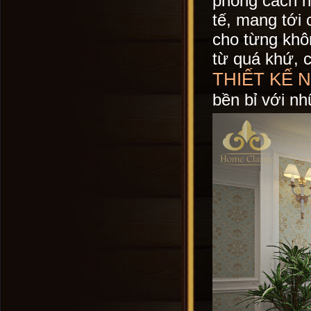
phong cách nổi
tế, mang tới
cho từng khô
từ quá khứ, 
THIẾT KẾ 
bền bỉ với nh