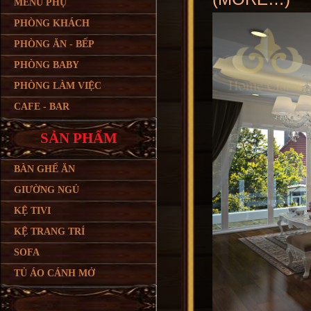
MENU PHỤ
PHÒNG KHÁCH
PHÒNG ĂN - BẾP
PHÒNG BABY
PHÒNG LÀM VIỆC
CAFE - BAR
SẢN PHẨM
BÀN GHẾ ĂN
GIƯỜNG NGỦ
KỆ TIVI
KỆ TRANG TRÍ
SOFA
TỦ ÁO CÁNH MỞ