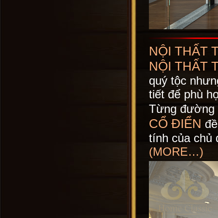
NỘI THẤT 
NỘI THẤT 
quý tộc nhưn
tiết để phù 
Từng đường 
CỔ ĐIỂN
đề
tính của chủ 
(MORE…)