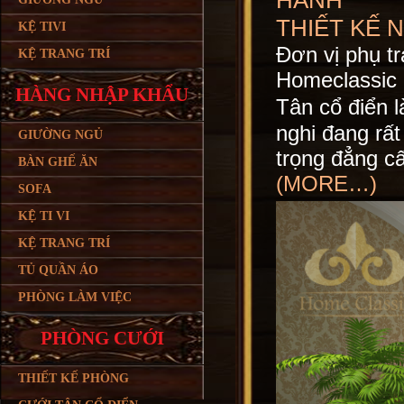
HÀNH
THIẾT KẾ 
KỆ TIVI
Đơn vị phụ tr
KỆ TRANG TRÍ
Homeclassic
HÀNG NHẬP KHẨU
Tân cổ điển 
nghi đang rấ
GIƯỜNG NGỦ
trọng đẳng c
BÀN GHẾ ĂN
(MORE…)
SOFA
KỆ TI VI
KỆ TRANG TRÍ
TỦ QUẦN ÁO
PHÒNG LÀM VIỆC
PHÒNG CƯỚI
THIẾT KẾ PHÒNG