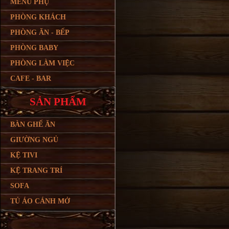
MENU PHỤ
PHÒNG KHÁCH
PHÒNG ĂN - BẾP
PHÒNG BABY
PHÒNG LÀM VIỆC
CAFE - BAR
SẢN PHẨM
BÀN GHẾ ĂN
GIƯỜNG NGỦ
KỆ TIVI
KỆ TRANG TRÍ
SOFA
TỦ ÁO CÁNH MỞ