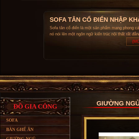
SOFA TÂN CỔ ĐIỂN NHẬP KH
Sofa tân cổ điển là một sản phẩm mang phong c
nó nói lên một ngôn ngữ kiến trúc nội thất rất đẳ
(MO
GIƯỜNG NG
ĐỒ GIA CÔNG
SOFA
BÀN GHẾ ĂN
GIƯỜNG NGỦ