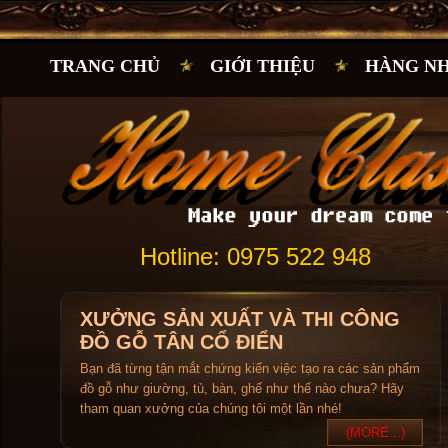
TRANG CHỦ
GIỚI THIỆU
HÀNG N
Hotline: 0975 522 948
XƯỞNG SẢN XUẤT VÀ THI CÔNG
ĐỒ GỖ TÂN CỔ ĐIỂN
Bạn đã từng tận mắt chứng kiến việc tạo ra các sản phẩm
đồ gỗ như giường, tủ, bàn, ghế như thế nào chưa? Hãy
tham quan xưởng của chúng tôi một lần nhé!
(MORE...)