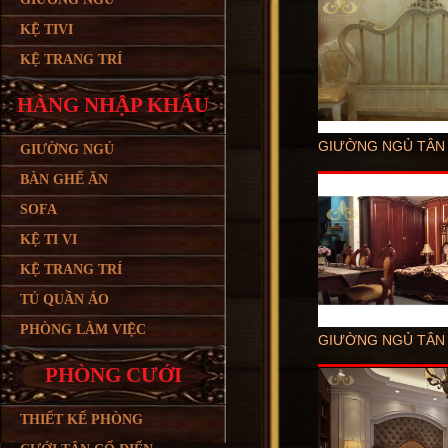
KỆ TIVI
KỆ TRANG TRÍ
HÀNG NHẬP KHẨU
GIƯỜNG NGỦ TÂN C
GIƯỜNG NGỦ
BÀN GHẾ ĂN
SOFA
KỆ TI VI
KỆ TRANG TRÍ
TỦ QUẦN ÁO
PHÒNG LÀM VIỆC
GIƯỜNG NGỦ TÂN C
PHÒNG CƯỚI
THIẾT KẾ PHÒNG