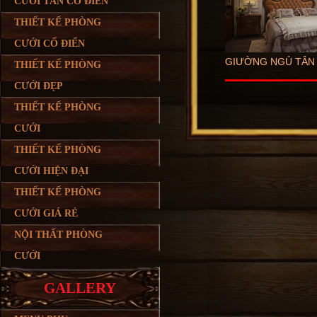
CƯỚI TÂN CỔ ĐIỂN
THIẾT KẾ PHÒNG
CƯỚI CỔ ĐIỂN
GIƯỜNG NGỦ TÂN C
THIẾT KẾ PHÒNG
CƯỚI ĐẸP
THIẾT KẾ PHÒNG
CƯỚI
THIẾT KẾ PHÒNG
CƯỚI HIỆN ĐẠI
THIẾT KẾ PHÒNG
CƯỚI GIÁ RẺ
NỘI THẤT PHÒNG
CƯỚI
GALLERY