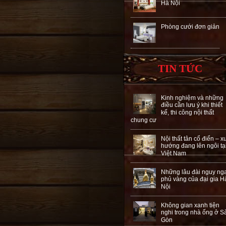
Hà Nội
Phòng cưới đơn giản
TIN TỨC
Kinh nghiệm và những
điều cần lưu ý khi thiết
kế, thi công nội thất
chung cư
Nội thất tân cổ điển – x
hướng đang lên ngôi tạ
Việt Nam
Những lâu đài nguy ng
phủ vàng của đại gia H
Nội
Không gian xanh tiện
nghi trong nhà ống ở S
Gòn