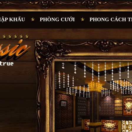
HẬP KHẨU
PHÒNG CƯỚI
PHONG CÁCH T