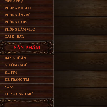
MENU PHỤ
PHÒNG KHÁCH
PHÒNG ĂN - BẾP
PHÒNG BABY
PHÒNG LÀM VIỆC
CAFE - BAR
SẢN PHẨM
BÀN GHẾ ĂN
GIƯỜNG NGỦ
KỆ TIVI
KỆ TRANG TRÍ
SOFA
TỦ ÁO CÁNH MỞ