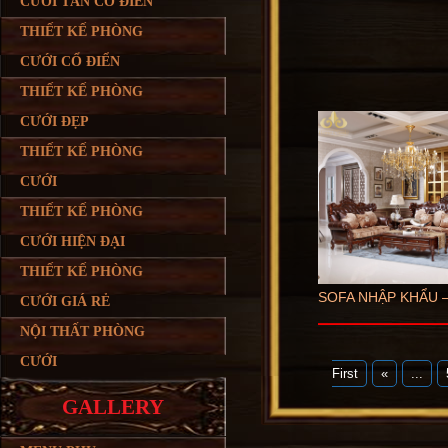
CƯỚI TÂN CỔ ĐIỂN
THIẾT KẾ PHÒNG
CƯỚI CỔ ĐIỂN
THIẾT KẾ PHÒNG
CƯỚI ĐẸP
THIẾT KẾ PHÒNG
CƯỚI
THIẾT KẾ PHÒNG
CƯỚI HIỆN ĐẠI
THIẾT KẾ PHÒNG
SOFA NHẬP KHẨU –
CƯỚI GIÁ RẺ
NỘI THẤT PHÒNG
CƯỚI
First
«
...
GALLERY