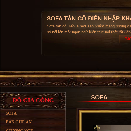
SOFA TÂN CỔ ĐIỂN NHẬP KH
Sofa tân cổ điển là một sản phẩm mang phong c
nó nói lên một ngôn ngữ kiến trúc nội thất rất đẳ
(MO
SOFA
ĐỒ GIA CÔNG
SOFA
BÀN GHẾ ĂN
GIƯỜNG NGỦ