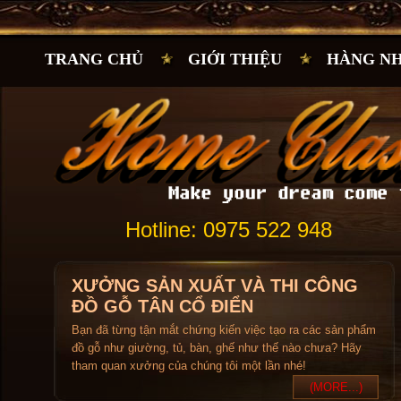
TRANG CHỦ
GIỚI THIỆU
HÀNG N
Hotline: 0975 522 948
XƯỞNG SẢN XUẤT VÀ THI CÔNG
ĐỒ GỖ TÂN CỔ ĐIỂN
Bạn đã từng tận mắt chứng kiến việc tạo ra các sản phẩm
đồ gỗ như giường, tủ, bàn, ghế như thế nào chưa? Hãy
tham quan xưởng của chúng tôi một lần nhé!
(MORE...)