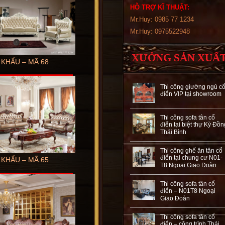
HỖ TRỢ KĨ THUẬT:
Mr.Huy: 0985 77 1234
Mr.Huy: 0975522948
XƯỞNG SẢN XUẤ
 KHẨU – MÃ 68
Thi công giường ngủ c
điển VIP tại showroom
Thi công sofa tân cổ
điển tại biệt thự Kỳ Đồn
Thái Bình
Thi công ghế ăn tân cổ
điển tại chung cư N01-
 KHẨU – MÃ 65
T8 Ngoại Giao Đoàn
Thi công sofa tân cổ
điển – N01T8 Ngoại
Giao Đoàn
Thi công sofa tân cổ
điển – công trình Thái