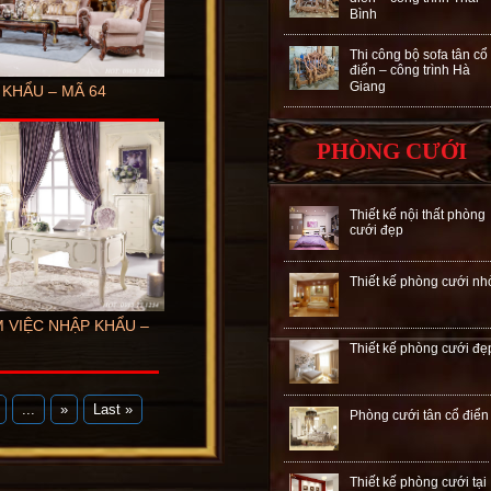
Bình
Thi công bộ sofa tân cổ
điển – công trình Hà
Giang
 KHẨU – MÃ 64
PHÒNG CƯỚI
Thiết kế nội thất phòng
cưới đẹp
Thiết kế phòng cưới nh
 VIỆC NHẬP KHẨU –
Thiết kế phòng cưới đẹ
...
»
Last »
Phòng cưới tân cổ điển
Thiết kế phòng cưới tại