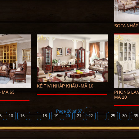
SOFA NHẬP
KỆ TIVI NHẬP KHẨU -MÃ 10
 MÃ 63
PHÒNG LÀM
MÃ 10
Page 20 of 37
«
5
10
15
...
18
19
20
21
22
...
25
30
35