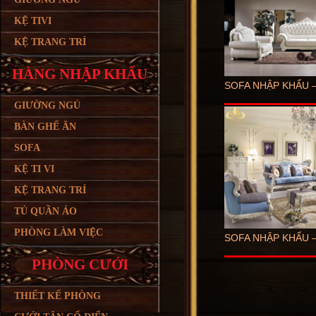
KỆ TIVI
KỆ TRANG TRÍ
HÀNG NHẬP KHẨU
SOFA NHẬP KHẨU –
GIƯỜNG NGỦ
BÀN GHẾ ĂN
SOFA
KỆ TI VI
KỆ TRANG TRÍ
TỦ QUẦN ÁO
PHÒNG LÀM VIỆC
SOFA NHẬP KHẨU –
PHÒNG CƯỚI
THIẾT KẾ PHÒNG