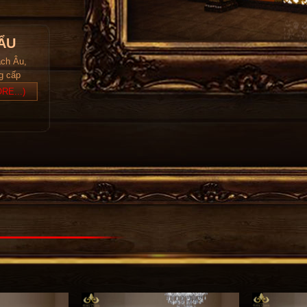
ẨU
ách Âu,
ng cấp
RE...)