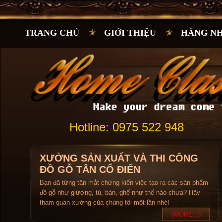
TRANG CHỦ
GIỚI THIỆU
HÀNG N
Hotline: 0975 522 948
XƯỞNG SẢN XUẤT VÀ THI CÔNG
ĐỒ GỖ TÂN CỔ ĐIỂN
Bạn đã từng tận mắt chứng kiến việc tạo ra các sản phẩm
đồ gỗ như giường, tủ, bàn, ghế như thế nào chưa? Hãy
tham quan xưởng của chúng tôi một lần nhé!
(MORE...)