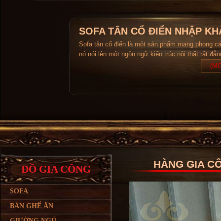
SOFA TÂN CỔ ĐIỂN NHẬP KH
Sofa tân cổ điển là một sản phẩm mang phong c
nó nói lên một ngôn ngữ kiến trúc nội thất rất đẳ
(MO
HÀNG GIA C
ĐỒ GIA CÔNG
SOFA
BÀN GHẾ ĂN
GIƯỜNG NGỦ