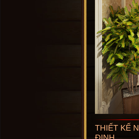
THIẾT KẾ 
ĐỊNH