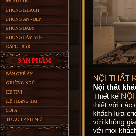
MENU PHỤ
PHÒNG KHÁCH
PHÒNG ĂN - BẾP
PHÒNG BABY
PHÒNG LÀM VIỆC
CAFE - BAR
SẢN PHẨM
BÀN GHẾ ĂN
NỘI THẤT 
GIƯỜNG NGỦ
Nội thất khá
KỆ TIVI
NỘI
Thiết kế
KỆ TRANG TRÍ
thiết với các
SOFA
khách lựa ch
TỦ ÁO CÁNH MỞ
với không gi
với mọi khách