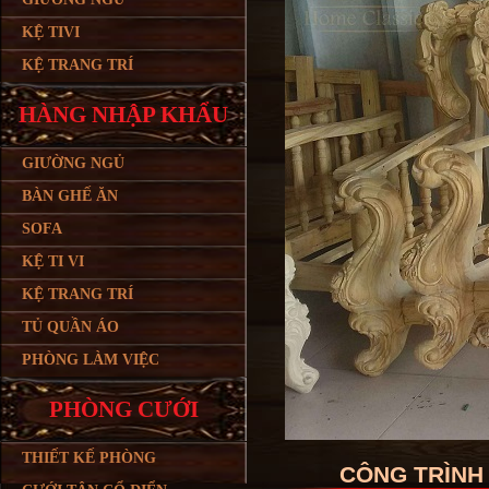
KỆ TIVI
KỆ TRANG TRÍ
HÀNG NHẬP KHẨU
GIƯỜNG NGỦ
BÀN GHẾ ĂN
SOFA
KỆ TI VI
KỆ TRANG TRÍ
TỦ QUẦN ÁO
PHÒNG LÀM VIỆC
PHÒNG CƯỚI
THIẾT KẾ PHÒNG
CÔNG TRÌNH