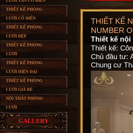
CƯỚI TÂN CỔ ĐIỂN
THIẾT KẾ PHÒNG
CƯỚI CỔ ĐIỂN
THIẾT KẾ 
THIẾT KẾ PHÒNG
NUMBER O
CƯỚI ĐẸP
Thiết kế nộ
THIẾT KẾ PHÒNG
Thiết kế: Côn
CƯỚI
Chủ đầu tư: 
THIẾT KẾ PHÒNG
Chung cư Th
CƯỚI HIỆN ĐẠI
THIẾT KẾ PHÒNG
CƯỚI GIÁ RẺ
NỘI THẤT PHÒNG
CƯỚI
GALLERY