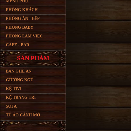
MENU PHỤ
PHÒNG KHÁCH
PHÒNG ĂN - BẾP
PHÒNG BABY
PHÒNG LÀM VIỆC
CAFE - BAR
SẢN PHẨM
BÀN GHẾ ĂN
GIƯỜNG NGỦ
KỆ TIVI
KỆ TRANG TRÍ
SOFA
TỦ ÁO CÁNH MỞ