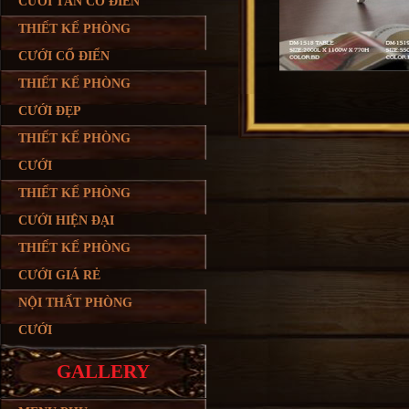
CƯỚI TÂN CỔ ĐIỂN
THIẾT KẾ PHÒNG
CƯỚI CỔ ĐIỂN
THIẾT KẾ PHÒNG
CƯỚI ĐẸP
THIẾT KẾ PHÒNG
CƯỚI
THIẾT KẾ PHÒNG
CƯỚI HIỆN ĐẠI
THIẾT KẾ PHÒNG
CƯỚI GIÁ RẺ
NỘI THẤT PHÒNG
CƯỚI
GALLERY