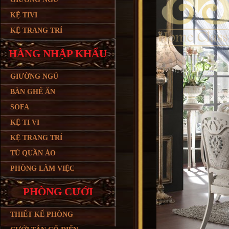
KỆ TIVI
KỆ TRANG TRÍ
HÀNG NHẬP KHẨU
GIƯỜNG NGỦ
BÀN GHẾ ĂN
SOFA
KỆ TI VI
KỆ TRANG TRÍ
TỦ QUẦN ÁO
PHÒNG LÀM VIỆC
PHÒNG CƯỚI
THIẾT KẾ PHÒNG