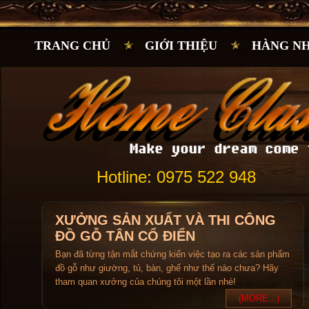
TRANG CHỦ
GIỚI THIỆU
HÀNG N
Hotline: 0975 522 948
XƯỞNG SẢN XUẤT VÀ THI CÔNG
ĐỒ GỖ TÂN CỔ ĐIỂN
Bạn đã từng tận mắt chứng kiến việc tạo ra các sản phẩm
đồ gỗ như giường, tủ, bàn, ghế như thế nào chưa? Hãy
tham quan xưởng của chúng tôi một lần nhé!
(MORE...)