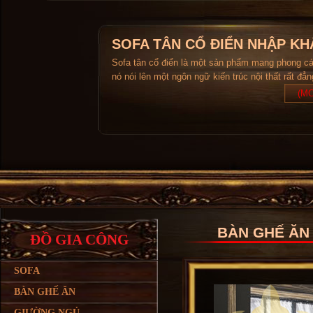
SOFA TÂN CỔ ĐIỂN NHẬP KH
Sofa tân cổ điển là một sản phẩm mang phong c
nó nói lên một ngôn ngữ kiến trúc nội thất rất đẳ
(MO
BÀN GHẾ ĂN 
ĐỒ GIA CÔNG
SOFA
BÀN GHẾ ĂN
GIƯỜNG NGỦ