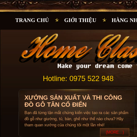
TRANG CHỦ
GIỚI THIỆU
HÀNG N
Hotline: 0975 522 948
XƯỞNG SẢN XUẤT VÀ THI CÔNG
ĐỒ GỖ TÂN CỔ ĐIỂN
Bạn đã từng tận mắt chứng kiến việc tạo ra các sản phẩm
đồ gỗ như giường, tủ, bàn, ghế như thế nào chưa? Hãy
tham quan xưởng của chúng tôi một lần nhé!
(MORE...)