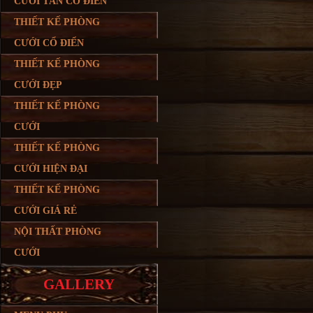
CƯỚI TÂN CỔ ĐIỂN
THIẾT KẾ PHÒNG
CƯỚI CỔ ĐIỂN
THIẾT KẾ PHÒNG
CƯỚI ĐẸP
THIẾT KẾ PHÒNG
CƯỚI
THIẾT KẾ PHÒNG
CƯỚI HIỆN ĐẠI
THIẾT KẾ PHÒNG
CƯỚI GIÁ RẺ
NỘI THẤT PHÒNG
CƯỚI
GALLERY