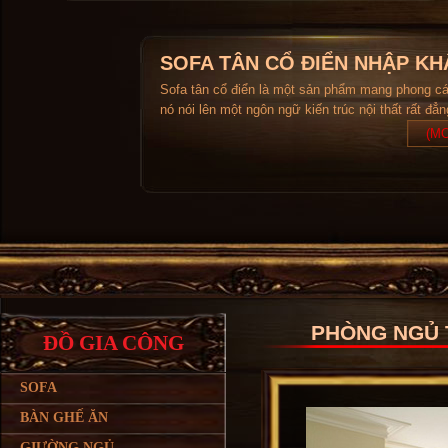
SOFA TÂN CỔ ĐIỂN NHẬP KH
Sofa tân cổ điển là một sản phẩm mang phong c
nó nói lên một ngôn ngữ kiến trúc nội thất rất đẳ
(MO
PHÒNG NGỦ T
ĐỒ GIA CÔNG
SOFA
BÀN GHẾ ĂN
GIƯỜNG NGỦ