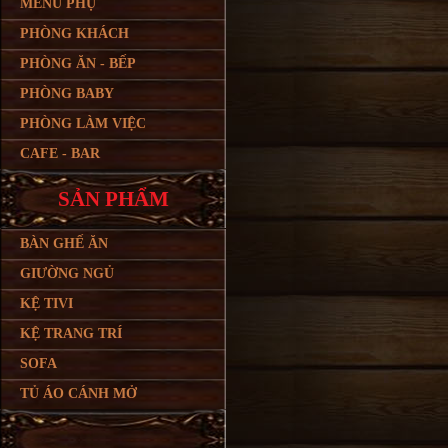
MENU PHỤ
PHÒNG KHÁCH
PHÒNG ĂN - BẾP
PHÒNG BABY
PHÒNG LÀM VIỆC
CAFE - BAR
SẢN PHẨM
BÀN GHẾ ĂN
GIƯỜNG NGỦ
KỆ TIVI
KỆ TRANG TRÍ
SOFA
TỦ ÁO CÁNH MỞ