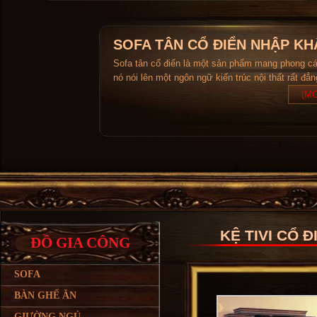
SOFA TÂN CỔ ĐIỂN NHẬP KH
Sofa tân cổ điển là một sản phẩm mang phong c
nó nói lên một ngôn ngữ kiến trúc nội thất rất đẳ
(MO
KỆ TIVI CỔ Đ
ĐỒ GIA CÔNG
SOFA
BÀN GHẾ ĂN
GIƯỜNG NGỦ