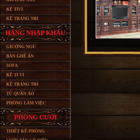
KỆ TIVI
KỆ TRANG TRÍ
HÀNG NHẬP KHẨU
GIƯỜNG NGỦ
BÀN GHẾ ĂN
SOFA
KỆ TI VI
KỆ TRANG TRÍ
TỦ QUẦN ÁO
PHÒNG LÀM VIỆC
PHÒNG CƯỚI
THIẾT KẾ PHÒNG