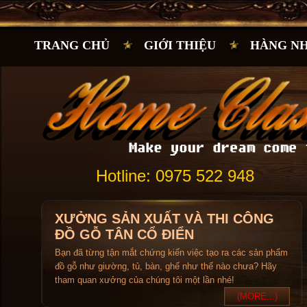
TRANG CHỦ
GIỚI THIỆU
HÀNG N
Hotline: 0975 522 948
XƯỞNG SẢN XUẤT VÀ THI CÔNG
ĐỒ GỖ TÂN CỔ ĐIỂN
Bạn đã từng tận mắt chứng kiến việc tạo ra các sản phẩm
đồ gỗ như giường, tủ, bàn, ghế như thế nào chưa? Hãy
tham quan xưởng của chúng tôi một lần nhé!
(MORE...)