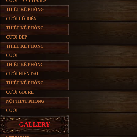
CƯỚI TÂN CỔ ĐIỂN
THIẾT KẾ PHÒNG
CƯỚI CỔ ĐIỂN
THIẾT KẾ PHÒNG
CƯỚI ĐẸP
THIẾT KẾ PHÒNG
CƯỚI
THIẾT KẾ PHÒNG
CƯỚI HIỆN ĐẠI
THIẾT KẾ PHÒNG
CƯỚI GIÁ RẺ
NỘI THẤT PHÒNG
CƯỚI
GALLERY