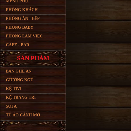
MENU PHỤ
PHÒNG KHÁCH
PHÒNG ĂN - BẾP
PHÒNG BABY
PHÒNG LÀM VIỆC
CAFE - BAR
SẢN PHẨM
BÀN GHẾ ĂN
GIƯỜNG NGỦ
KỆ TIVI
KỆ TRANG TRÍ
SOFA
TỦ ÁO CÁNH MỞ