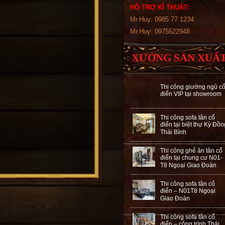
HỖ TRỢ KĨ THUẬT:
Mr.Huy: 0985 77 1234
Mr.Huy: 0975522948
XƯỞNG SẢN XUẤ
Thi công giường ngủ c
điển VIP tại showroom
Thi công sofa tân cổ
điển tại biệt thự Kỳ Đồn
Thái Bình
Thi công ghế ăn tân cổ
điển tại chung cư N01-
T8 Ngoại Giao Đoàn
Thi công sofa tân cổ
điển – N01T8 Ngoại
Giao Đoàn
Thi công sofa tân cổ
điển – công trình Thái