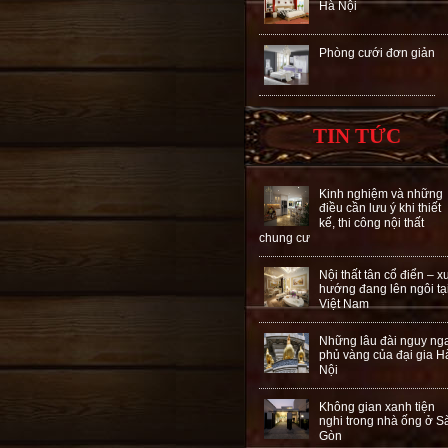
Hà Nội
Phòng cưới đơn giản
TIN TỨC
Kinh nghiệm và những
điều cần lưu ý khi thiết
kế, thi công nội thất
chung cư
Nội thất tân cổ điển – x
hướng đang lên ngôi tạ
Việt Nam
Những lâu đài nguy ng
phủ vàng của đại gia H
Nội
Không gian xanh tiện
nghi trong nhà ống ở S
Gòn