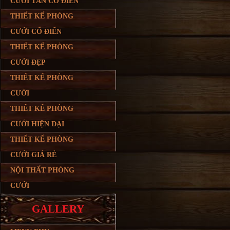
CƯỚI TÂN CỔ ĐIỂN
THIẾT KẾ PHÒNG
CƯỚI CỔ ĐIỂN
THIẾT KẾ PHÒNG
CƯỚI ĐẸP
THIẾT KẾ PHÒNG
CƯỚI
THIẾT KẾ PHÒNG
CƯỚI HIỆN ĐẠI
THIẾT KẾ PHÒNG
CƯỚI GIÁ RẺ
NỘI THẤT PHÒNG
CƯỚI
GALLERY