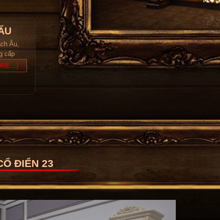
ẨU
ách Âu,
ng cấp
RE...)
CỔ ĐIỂN 23