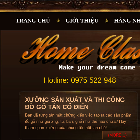
TRANG CHỦ
GIỚI THIỆU
HÀNG N
Hotline: 0975 522 948
XƯỞNG SẢN XUẤT VÀ THI CÔNG
ĐỒ GỖ TÂN CỔ ĐIỂN
Bạn đã từng tận mắt chứng kiến việc tạo ra các sản phẩm
đồ gỗ như giường, tủ, bàn, ghế như thế nào chưa? Hãy
tham quan xưởng của chúng tôi một lần nhé!
(MORE...)