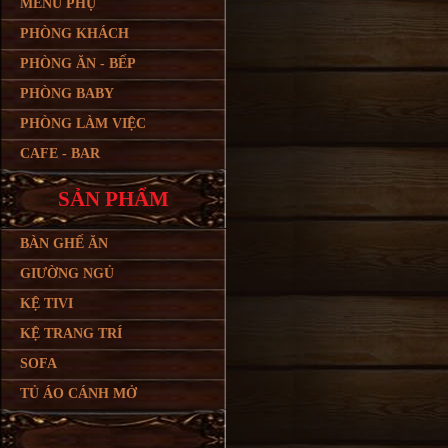
MENU PHỤ
PHÒNG KHÁCH
PHÒNG ĂN - BẾP
PHÒNG BABY
PHÒNG LÀM VIỆC
CAFE - BAR
SẢN PHẨM
BÀN GHẾ ĂN
GIƯỜNG NGỦ
KỆ TIVI
KỆ TRANG TRÍ
SOFA
TỦ ÁO CÁNH MỞ