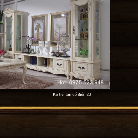
Kệ tivi tân cổ điển 23