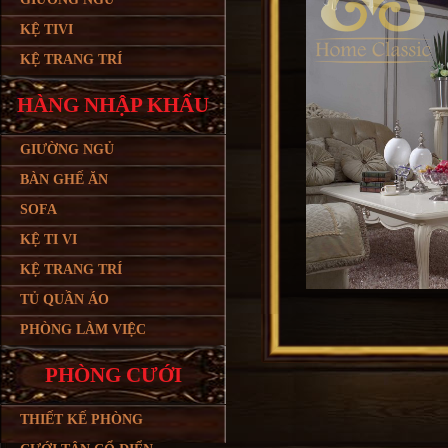
KỆ TIVI
KỆ TRANG TRÍ
HÀNG NHẬP KHẨU
GIƯỜNG NGỦ
BÀN GHẾ ĂN
SOFA
KỆ TI VI
KỆ TRANG TRÍ
TỦ QUẦN ÁO
PHÒNG LÀM VIỆC
PHÒNG CƯỚI
THIẾT KẾ PHÒNG