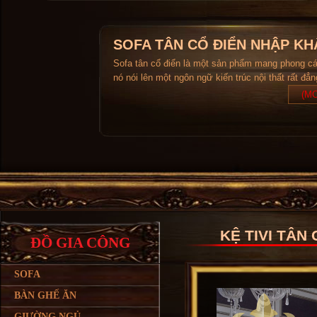
SOFA TÂN CỔ ĐIỂN NHẬP KH
Sofa tân cổ điển là một sản phẩm mang phong c
nó nói lên một ngôn ngữ kiến trúc nội thất rất đẳ
(MO
KỆ TIVI TÂN 
ĐỒ GIA CÔNG
SOFA
BÀN GHẾ ĂN
GIƯỜNG NGỦ