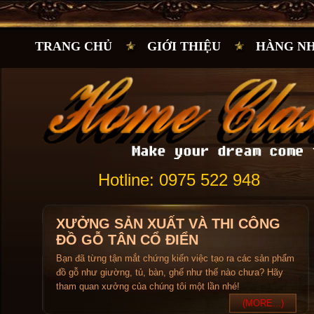
TRANG CHỦ
GIỚI THIỆU
HÀNG N
Hotline: 0975 522 948
XƯỞNG SẢN XUẤT VÀ THI CÔNG
ĐỒ GỖ TÂN CỔ ĐIỂN
Bạn đã từng tận mắt chứng kiến việc tạo ra các sản phẩm
đồ gỗ như giường, tủ, bàn, ghế như thế nào chưa? Hãy
tham quan xưởng của chúng tôi một lần nhé!
(MORE...)