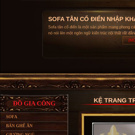
SOFA TÂN CỔ ĐIỂN NHẬP KH
Sofa tân cổ điển là một sản phẩm mang phong c
nó nói lên một ngôn ngữ kiến trúc nội thất rất đẳ
(MO
KỆ TRANG TR
ĐỒ GIA CÔNG
SOFA
BÀN GHẾ ĂN
GIƯỜNG NGỦ