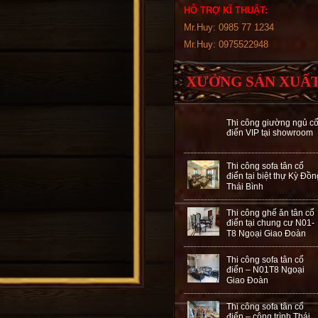
HỖ TRỢ KĨ THUẬT:
Mr.Huy: 0985 77 1234
Mr.Huy: 0975522948
XƯỞNG SẢN XUẤ
Thi công giường ngủ c
điển VIP tại showroom
Thi công sofa tân cổ
điển tại biệt thự Kỳ Đồn
Thái Bình
Thi công ghế ăn tân cổ
điển tại chung cư N01-
T8 Ngoại Giao Đoàn
Thi công sofa tân cổ
điển – N01T8 Ngoại
Giao Đoàn
Thi công sofa tân cổ
điển – công trình Thái