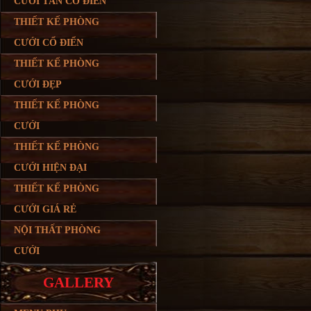
CƯỚI TÂN CỔ ĐIỂN
THIẾT KẾ PHÒNG
CƯỚI CỔ ĐIỂN
THIẾT KẾ PHÒNG
CƯỚI ĐẸP
THIẾT KẾ PHÒNG
CƯỚI
THIẾT KẾ PHÒNG
CƯỚI HIỆN ĐẠI
THIẾT KẾ PHÒNG
CƯỚI GIÁ RẺ
NỘI THẤT PHÒNG
CƯỚI
GALLERY