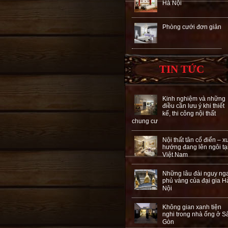
Hà Nội
Phòng cưới đơn giản
TIN TỨC
Kinh nghiệm và những
điều cần lưu ý khi thiết
kế, thi công nội thất
chung cư
Nội thất tân cổ điển – x
hướng đang lên ngôi tạ
Việt Nam
Những lâu đài nguy ng
phủ vàng của đại gia H
Nội
Không gian xanh tiện
nghi trong nhà ống ở S
Gòn