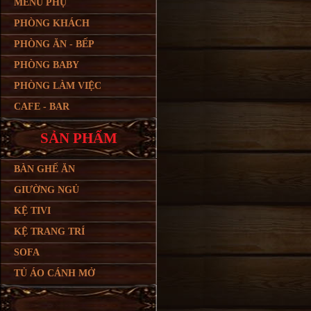
MENU PHỤ
PHÒNG KHÁCH
PHÒNG ĂN - BẾP
PHÒNG BABY
PHÒNG LÀM VIỆC
CAFE - BAR
SẢN PHẨM
BÀN GHẾ ĂN
GIƯỜNG NGỦ
KỆ TIVI
KỆ TRANG TRÍ
SOFA
TỦ ÁO CÁNH MỞ