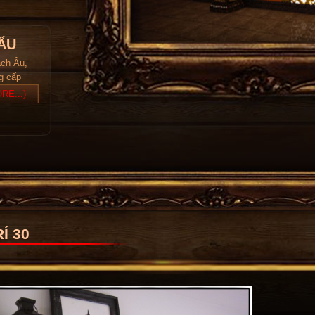
ẨU
ách Âu,
ng cấp
RE...)
Í 30