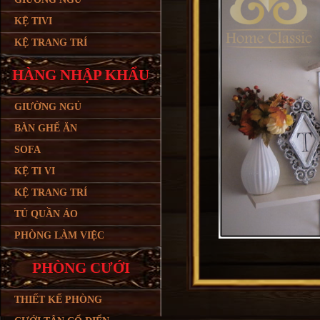
KỆ TIVI
KỆ TRANG TRÍ
HÀNG NHẬP KHẨU
GIƯỜNG NGỦ
BÀN GHẾ ĂN
SOFA
KỆ TI VI
KỆ TRANG TRÍ
TỦ QUẦN ÁO
PHÒNG LÀM VIỆC
PHÒNG CƯỚI
THIẾT KẾ PHÒNG