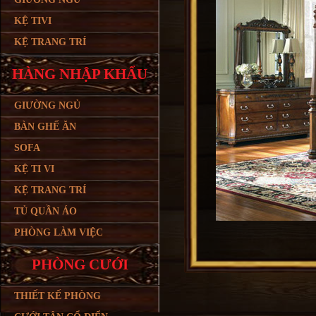
KỆ TIVI
KỆ TRANG TRÍ
HÀNG NHẬP KHẨU
GIƯỜNG NGỦ
BÀN GHẾ ĂN
SOFA
KỆ TI VI
KỆ TRANG TRÍ
TỦ QUẦN ÁO
PHÒNG LÀM VIỆC
PHÒNG CƯỚI
THIẾT KẾ PHÒNG