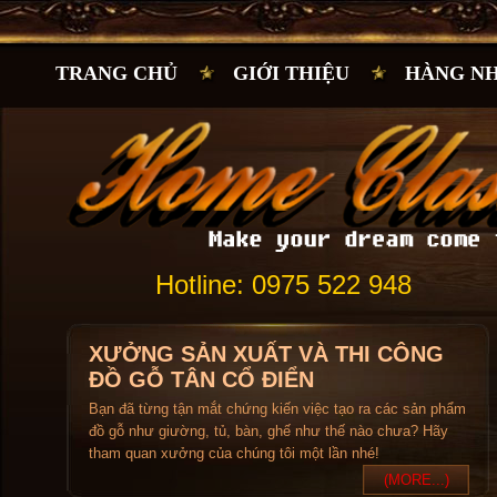
TRANG CHỦ
GIỚI THIỆU
HÀNG N
Hotline: 0975 522 948
XƯỞNG SẢN XUẤT VÀ THI CÔNG
ĐỒ GỖ TÂN CỔ ĐIỂN
Bạn đã từng tận mắt chứng kiến việc tạo ra các sản phẩm
đồ gỗ như giường, tủ, bàn, ghế như thế nào chưa? Hãy
tham quan xưởng của chúng tôi một lần nhé!
(MORE...)