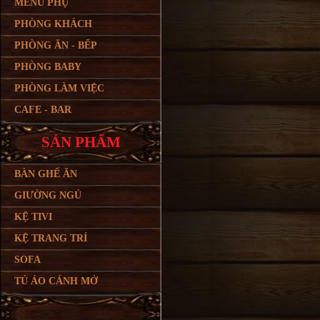
MENU PHỤ
PHÒNG KHÁCH
PHÒNG ĂN - BẾP
PHÒNG BABY
PHÒNG LÀM VIỆC
CAFE - BAR
SẢN PHẨM
BÀN GHẾ ĂN
GIƯỜNG NGỦ
KỆ TIVI
KỆ TRANG TRÍ
SOFA
TỦ ÁO CÁNH MỞ