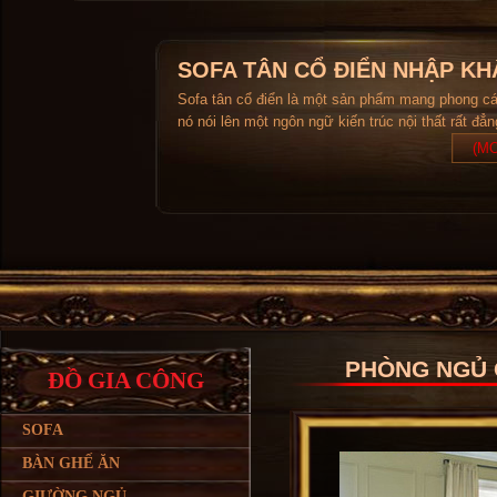
SOFA TÂN CỔ ĐIỂN NHẬP KH
Sofa tân cổ điển là một sản phẩm mang phong c
nó nói lên một ngôn ngữ kiến trúc nội thất rất đẳ
(MO
PHÒNG NGỦ 
ĐỒ GIA CÔNG
SOFA
BÀN GHẾ ĂN
GIƯỜNG NGỦ