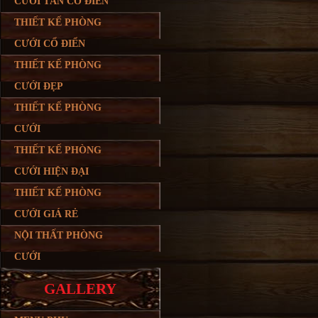
CƯỚI TÂN CỔ ĐIỂN
THIẾT KẾ PHÒNG
CƯỚI CỔ ĐIỂN
THIẾT KẾ PHÒNG
CƯỚI ĐẸP
THIẾT KẾ PHÒNG
CƯỚI
THIẾT KẾ PHÒNG
CƯỚI HIỆN ĐẠI
THIẾT KẾ PHÒNG
CƯỚI GIÁ RẺ
NỘI THẤT PHÒNG
CƯỚI
GALLERY