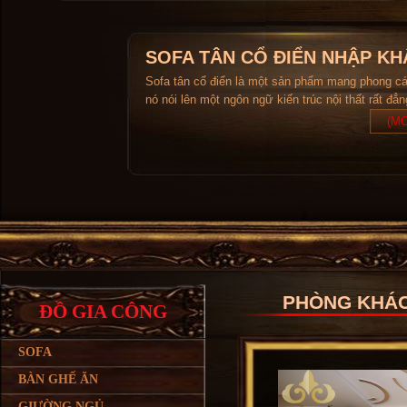
SOFA TÂN CỔ ĐIỂN NHẬP KH
Sofa tân cổ điển là một sản phẩm mang phong c
nó nói lên một ngôn ngữ kiến trúc nội thất rất đẳ
(MO
PHÒNG KHÁC
ĐỒ GIA CÔNG
SOFA
BÀN GHẾ ĂN
GIƯỜNG NGỦ