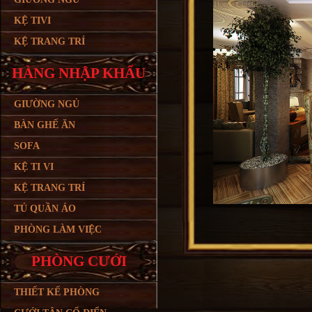
KỆ TIVI
KỆ TRANG TRÍ
HÀNG NHẬP KHẨU
GIƯỜNG NGỦ
BÀN GHẾ ĂN
SOFA
KỆ TI VI
KỆ TRANG TRÍ
TỦ QUẦN ÁO
PHÒNG LÀM VIỆC
PHÒNG CƯỚI
THIẾT KẾ PHÒNG