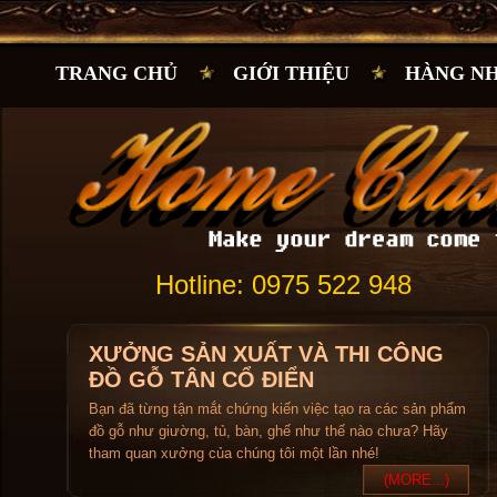
TRANG CHỦ
GIỚI THIỆU
HÀNG N
Hotline: 0975 522 948
XƯỞNG SẢN XUẤT VÀ THI CÔNG
ĐỒ GỖ TÂN CỔ ĐIỂN
Bạn đã từng tận mắt chứng kiến việc tạo ra các sản phẩm
đồ gỗ như giường, tủ, bàn, ghế như thế nào chưa? Hãy
tham quan xưởng của chúng tôi một lần nhé!
(MORE...)