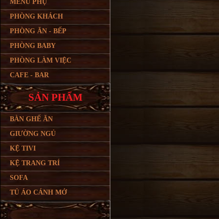
MENU PHỤ
PHÒNG KHÁCH
PHÒNG ĂN - BẾP
PHÒNG BABY
PHÒNG LÀM VIỆC
CAFE - BAR
SẢN PHẨM
BÀN GHẾ ĂN
GIƯỜNG NGỦ
KỆ TIVI
KỆ TRANG TRÍ
SOFA
TỦ ÁO CÁNH MỞ