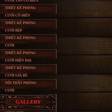
CƯỚI TÂN CỔ ĐIỂN
THIẾT KẾ PHÒNG
CƯỚI CỔ ĐIỂN
THIẾT KẾ PHÒNG
CƯỚI ĐẸP
THIẾT KẾ PHÒNG
CƯỚI
THIẾT KẾ PHÒNG
CƯỚI HIỆN ĐẠI
THIẾT KẾ PHÒNG
CƯỚI GIÁ RẺ
NỘI THẤT PHÒNG
CƯỚI
GALLERY