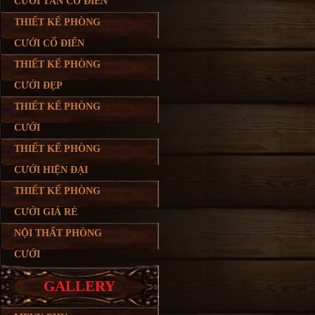
CƯỚI TÂN CỔ ĐIỂN
THIẾT KẾ PHÒNG
CƯỚI CỔ ĐIỂN
THIẾT KẾ PHÒNG
CƯỚI ĐẸP
THIẾT KẾ PHÒNG
CƯỚI
THIẾT KẾ PHÒNG
CƯỚI HIỆN ĐẠI
THIẾT KẾ PHÒNG
CƯỚI GIÁ RẺ
NỘI THẤT PHÒNG
CƯỚI
GALLERY