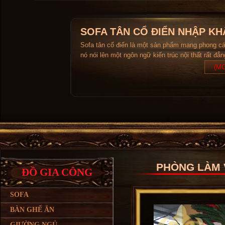
SOFA TÂN CỔ ĐIỂN NHẬP KH
Sofa tân cổ điển là một sản phẩm mang phong c
nó nói lên một ngôn ngữ kiến trúc nội thất rất đẳ
(MO
PHÒNG LÀM V
ĐỒ GIA CÔNG
SOFA
BÀN GHẾ ĂN
GIƯỜNG NGỦ