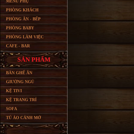
MENU PHỤ
PHÒNG KHÁCH
PHÒNG ĂN - BẾP
PHÒNG BABY
PHÒNG LÀM VIỆC
CAFE - BAR
SẢN PHẨM
BÀN GHẾ ĂN
GIƯỜNG NGỦ
KỆ TIVI
KỆ TRANG TRÍ
SOFA
TỦ ÁO CÁNH MỞ