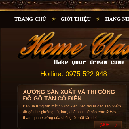
TRANG CHỦ
GIỚI THIỆU
HÀNG N
Hotline: 0975 522 948
XƯỞNG SẢN XUẤT VÀ THI CÔNG
ĐỒ GỖ TÂN CỔ ĐIỂN
Bạn đã từng tận mắt chứng kiến việc tạo ra các sản phẩm
đồ gỗ như giường, tủ, bàn, ghế như thế nào chưa? Hãy
tham quan xưởng của chúng tôi một lần nhé!
(MORE...)