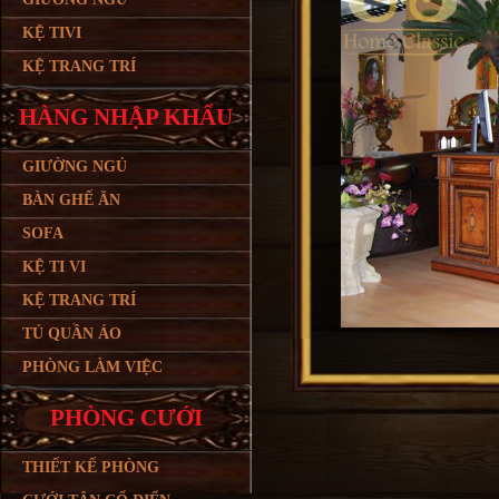
KỆ TIVI
KỆ TRANG TRÍ
HÀNG NHẬP KHẨU
GIƯỜNG NGỦ
BÀN GHẾ ĂN
SOFA
KỆ TI VI
KỆ TRANG TRÍ
TỦ QUẦN ÁO
PHÒNG LÀM VIỆC
PHÒNG CƯỚI
THIẾT KẾ PHÒNG