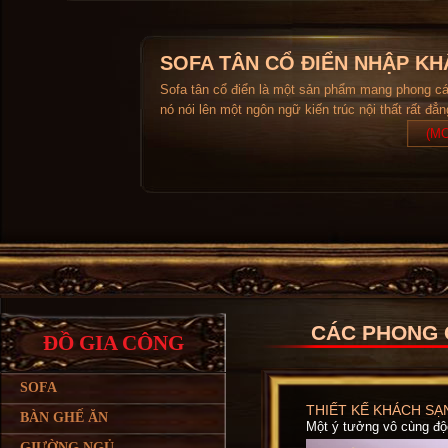
SOFA TÂN CỔ ĐIỂN NHẬP KH
Sofa tân cổ điển là một sản phẩm mang phong c
nó nói lên một ngôn ngữ kiến trúc nội thất rất đẳ
(MO
CÁC PHONG 
ĐỒ GIA CÔNG
SOFA
THIẾT KẾ KHÁCH SẠ
BÀN GHẾ ĂN
Một ý tưởng vô cùng độ
GIƯỜNG NGỦ