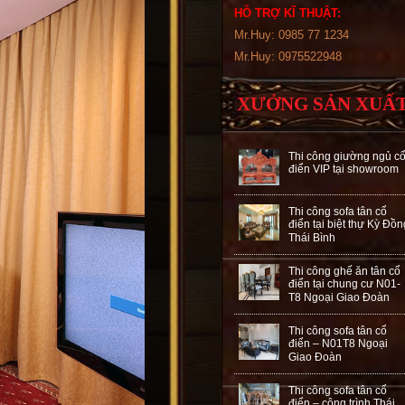
HỖ TRỢ KĨ THUẬT:
Mr.Huy: 0985 77 1234
Mr.Huy: 0975522948
XƯỞNG SẢN XUẤ
Thi công giường ngủ c
điển VIP tại showroom
Thi công sofa tân cổ
điển tại biệt thự Kỳ Đồn
Thái Bình
Thi công ghế ăn tân cổ
điển tại chung cư N01-
T8 Ngoại Giao Đoàn
Thi công sofa tân cổ
điển – N01T8 Ngoại
Giao Đoàn
Thi công sofa tân cổ
điển – công trình Thái