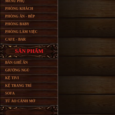
MENU PHỤ
PHÒNG KHÁCH
PHÒNG ĂN - BẾP
PHÒNG BABY
PHÒNG LÀM VIỆC
CAFE - BAR
SẢN PHẨM
BÀN GHẾ ĂN
GIƯỜNG NGỦ
KỆ TIVI
KỆ TRANG TRÍ
SOFA
TỦ ÁO CÁNH MỞ