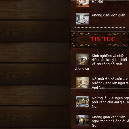
Hà Nội
Phòng cưới đơn giản
TIN TỨC
Kinh nghiệm và những
điều cần lưu ý khi thiết
kế, thi công nội thất
chung cư
Nội thất tân cổ điển – x
hướng đang lên ngôi tạ
Việt Nam
Những lâu đài nguy ng
phủ vàng của đại gia H
Nội
Không gian xanh tiện
nghi trong nhà ống ở S
Gòn