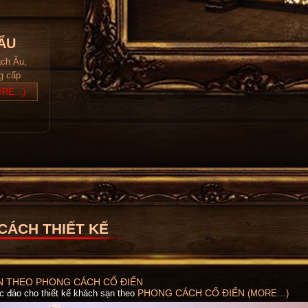
ẨU
ách Âu,
ng cấp
RE...)
CÁCH THIẾT KẾ
N THEO PHONG CÁCH CỔ ĐIỂN
PHONG CÁCH CỔ ĐIỂN
c đáo cho thiết kế khách sạn theo
(MORE…)