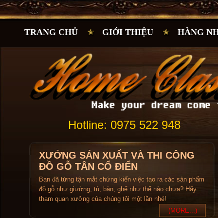
TRANG CHỦ
GIỚI THIỆU
HÀNG N
Hotline: 0975 522 948
XƯỞNG SẢN XUẤT VÀ THI CÔNG
ĐỒ GỖ TÂN CỔ ĐIỂN
Bạn đã từng tận mắt chứng kiến việc tạo ra các sản phẩm
đồ gỗ như giường, tủ, bàn, ghế như thế nào chưa? Hãy
tham quan xưởng của chúng tôi một lần nhé!
(MORE...)