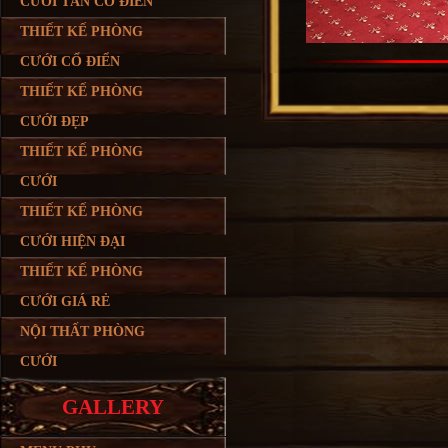
CƯỚI TÂN CỔ ĐIỂN
THIẾT KẾ PHÒNG
CƯỚI CỔ ĐIỂN
THIẾT KẾ PHÒNG
CƯỚI ĐẸP
THIẾT KẾ PHÒNG
CƯỚI
THIẾT KẾ PHÒNG
CƯỚI HIỆN ĐẠI
THIẾT KẾ PHÒNG
CƯỚI GIÁ RẺ
NỘI THẤT PHÒNG
CƯỚI
GALLERY