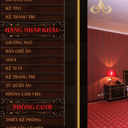
KỆ TIVI
KỆ TRANG TRÍ
HÀNG NHẬP KHẨU
GIƯỜNG NGỦ
BÀN GHẾ ĂN
SOFA
KỆ TI VI
KỆ TRANG TRÍ
TỦ QUẦN ÁO
PHÒNG LÀM VIỆC
PHÒNG CƯỚI
THIẾT KẾ PHÒNG