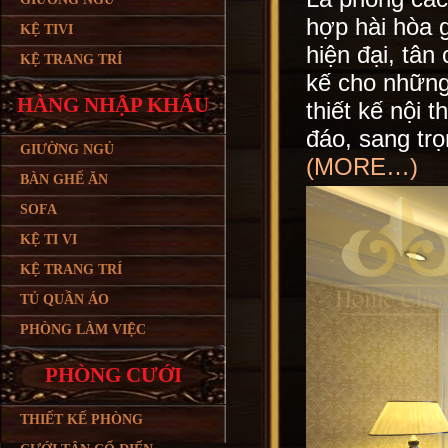
hợp hài hòa g
KỆ TIVI
hiện đại, tân 
KỆ TRANG TRÍ
kế cho những
HÀNG NHẬP KHẨU
thiết kế nội
đáo, sang trọ
GIƯỜNG NGỦ
(MORE…)
BÀN GHẾ ĂN
SOFA
KỆ TI VI
KỆ TRANG TRÍ
TỦ QUẦN ÁO
PHÒNG LÀM VIỆC
PHÒNG CƯỚI
THIẾT KẾ PHÒNG