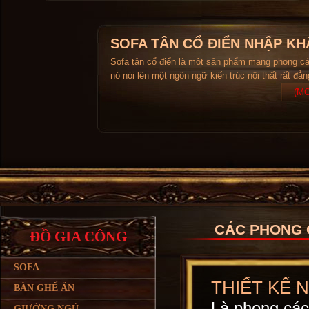
SOFA TÂN CỔ ĐIỂN NHẬP KH
Sofa tân cổ điển là một sản phẩm mang phong c
nó nói lên một ngôn ngữ kiến trúc nội thất rất đẳ
(MO
CÁC PHONG 
ĐỒ GIA CÔNG
SOFA
THIẾT KẾ 
BÀN GHẾ ĂN
Là phong cách 
GIƯỜNG NGỦ