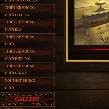
CƯỚI TÂN CỔ ĐIỂN
THIẾT KẾ PHÒNG
CƯỚI CỔ ĐIỂN
THIẾT KẾ PHÒNG
CƯỚI ĐẸP
THIẾT KẾ PHÒNG
CƯỚI
THIẾT KẾ PHÒNG
CƯỚI HIỆN ĐẠI
THIẾT KẾ PHÒNG
CƯỚI GIÁ RẺ
NỘI THẤT PHÒNG
CƯỚI
GALLERY