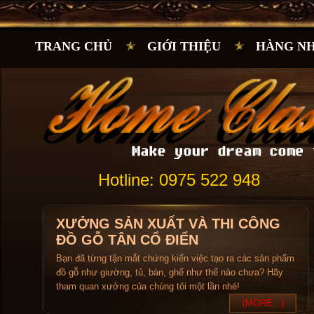
TRANG CHỦ
GIỚI THIỆU
HÀNG N
Hotline: 0975 522 948
XƯỞNG SẢN XUẤT VÀ THI CÔNG
ĐỒ GỖ TÂN CỔ ĐIỂN
Bạn đã từng tận mắt chứng kiến việc tạo ra các sản phẩm
đồ gỗ như giường, tủ, bàn, ghế như thế nào chưa? Hãy
tham quan xưởng của chúng tôi một lần nhé!
(MORE...)