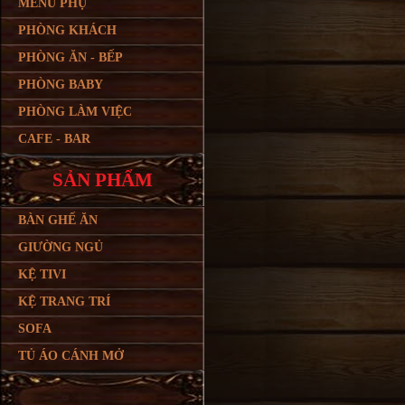
MENU PHỤ
PHÒNG KHÁCH
PHÒNG ĂN - BẾP
PHÒNG BABY
PHÒNG LÀM VIỆC
CAFE - BAR
SẢN PHẨM
BÀN GHẾ ĂN
GIƯỜNG NGỦ
KỆ TIVI
KỆ TRANG TRÍ
SOFA
TỦ ÁO CÁNH MỞ