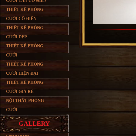
CƯỚI TÂN CỔ ĐIỂN
THIẾT KẾ PHÒNG
CƯỚI CỔ ĐIỂN
THIẾT KẾ PHÒNG
CƯỚI ĐẸP
THIẾT KẾ PHÒNG
CƯỚI
THIẾT KẾ PHÒNG
CƯỚI HIỆN ĐẠI
THIẾT KẾ PHÒNG
CƯỚI GIÁ RẺ
NỘI THẤT PHÒNG
CƯỚI
GALLERY