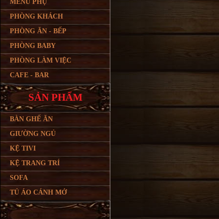
MENU PHỤ
PHÒNG KHÁCH
PHÒNG ĂN - BẾP
PHÒNG BABY
PHÒNG LÀM VIỆC
CAFE - BAR
SẢN PHẨM
BÀN GHẾ ĂN
GIƯỜNG NGỦ
KỆ TIVI
KỆ TRANG TRÍ
SOFA
TỦ ÁO CÁNH MỞ