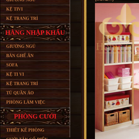
KỆ TIVI
KỆ TRANG TRÍ
HÀNG NHẬP KHẨU
GIƯỜNG NGỦ
BÀN GHẾ ĂN
SOFA
KỆ TI VI
KỆ TRANG TRÍ
TỦ QUẦN ÁO
PHÒNG LÀM VIỆC
PHÒNG CƯỚI
THIẾT KẾ PHÒNG