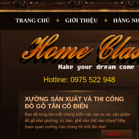
TRANG CHỦ
GIỚI THIỆU
HÀNG N
Hotline: 0975 522 948
XƯỞNG SẢN XUẤT VÀ THI CÔNG
ĐỒ GỖ TÂN CỔ ĐIỂN
Bạn đã từng tận mắt chứng kiến việc tạo ra các sản phẩm
đồ gỗ như giường, tủ, bàn, ghế như thế nào chưa? Hãy
tham quan xưởng của chúng tôi một lần nhé!
(MORE...)