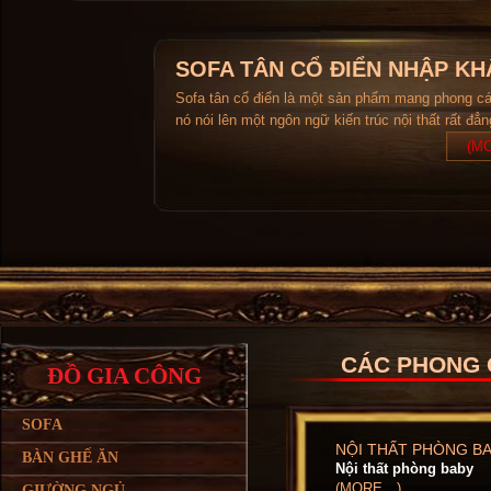
SOFA TÂN CỔ ĐIỂN NHẬP KH
Sofa tân cổ điển là một sản phẩm mang phong c
nó nói lên một ngôn ngữ kiến trúc nội thất rất đẳ
(MO
CÁC PHONG 
ĐỒ GIA CÔNG
SOFA
NỘI THẤT PHÒNG B
BÀN GHẾ ĂN
Nội thất phòng baby
(MORE…)
GIƯỜNG NGỦ