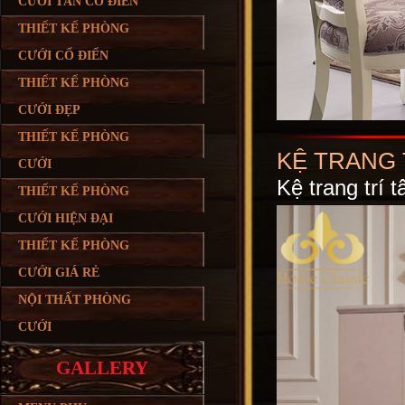
CƯỚI TÂN CỔ ĐIỂN
THIẾT KẾ PHÒNG
CƯỚI CỔ ĐIỂN
THIẾT KẾ PHÒNG
CƯỚI ĐẸP
THIẾT KẾ PHÒNG
KỆ TRANG 
CƯỚI
Kệ trang trí 
THIẾT KẾ PHÒNG
CƯỚI HIỆN ĐẠI
THIẾT KẾ PHÒNG
CƯỚI GIÁ RẺ
NỘI THẤT PHÒNG
CƯỚI
GALLERY