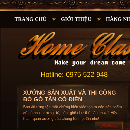
TRANG CHỦ
GIỚI THIỆU
HÀNG N
Hotline: 0975 522 948
XƯỞNG SẢN XUẤT VÀ THI CÔNG
ĐỒ GỖ TÂN CỔ ĐIỂN
Bạn đã từng tận mắt chứng kiến việc tạo ra các sản phẩm
đồ gỗ như giường, tủ, bàn, ghế như thế nào chưa? Hãy
tham quan xưởng của chúng tôi một lần nhé!
(MORE...)