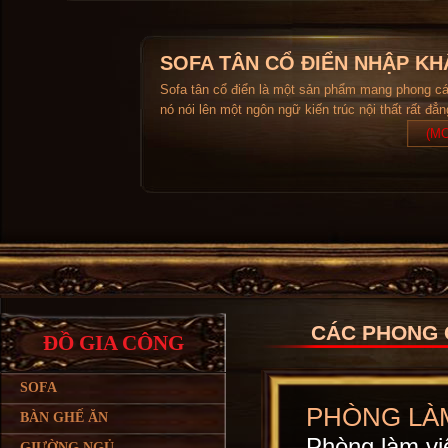
SOFA TÂN CỔ ĐIỂN NHẬP KH
Sofa tân cổ điển là một sản phẩm mang phong c
nó nói lên một ngôn ngữ kiến trúc nội thất rất đẳ
(MO
CÁC PHONG 
ĐỒ GIA CÔNG
SOFA
PHÒNG LÀM
BÀN GHẾ ĂN
Phòng làm vi
GIƯỜNG NGỦ