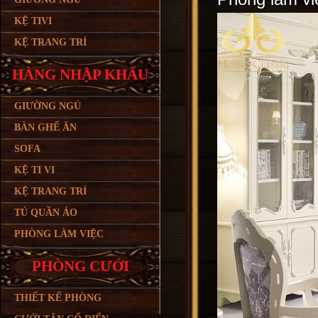
KỆ TIVI
KỆ TRANG TRÍ
HÀNG NHẬP KHẨU
GIƯỜNG NGỦ
BÀN GHẾ ĂN
SOFA
KỆ TI VI
KỆ TRANG TRÍ
TỦ QUẦN ÁO
PHÒNG LÀM VIỆC
PHÒNG CƯỚI
THIẾT KẾ PHÒNG