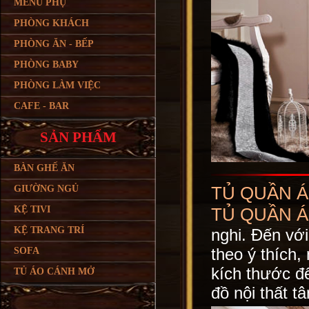
MENU PHỤ
PHÒNG KHÁCH
PHÒNG ĂN - BẾP
PHÒNG BABY
PHÒNG LÀM VIỆC
CAFE - BAR
SẢN PHẨM
BÀN GHẾ ĂN
TỦ QUẦN Á
GIƯỜNG NGỦ
TỦ QUẦN Á
KỆ TIVI
KỆ TRANG TRÍ
nghi. Đến vớ
theo ý thích,
SOFA
kích thước đ
TỦ ÁO CÁNH MỞ
đồ nội thất t