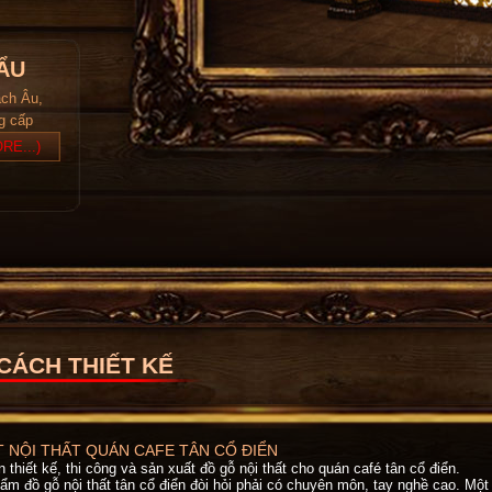
ẨU
ách Âu,
ng cấp
RE...)
CÁCH THIẾT KẾ
T NỘI THẤT QUÁN CAFE TÂN CỔ ĐIỂN
thiết kế, thi công và sản xuất đồ gỗ nội thất cho quán café tân cổ điển.
ẩm đồ gỗ nội thất tân cổ điển đòi hỏi phải có chuyên môn, tay nghề cao. Một