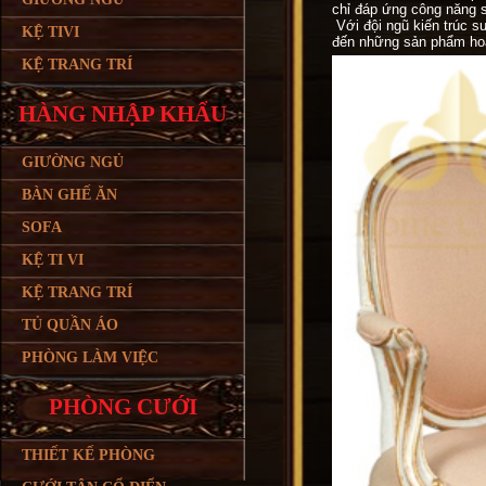
chỉ đáp ứng công năng s
Với đội ngũ kiến trúc s
KỆ TIVI
đến những sản phẩm hoà
KỆ TRANG TRÍ
HÀNG NHẬP KHẨU
GIƯỜNG NGỦ
BÀN GHẾ ĂN
SOFA
KỆ TI VI
KỆ TRANG TRÍ
TỦ QUẦN ÁO
PHÒNG LÀM VIỆC
PHÒNG CƯỚI
THIẾT KẾ PHÒNG