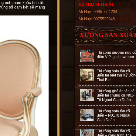
g nét chạm khắc tinh tế.
HỖ TRỢ KĨ THUẬT:
Chúng tôi cam kết sẽ mang
Mr.Huy: 0985 77 1234
Mr.Huy: 0975522948
XƯỞNG SẢN XUẤ
Thi công giường ngủ c
điển VIP tại showroom
Thi công sofa tân cổ
điển tại biệt thự Kỳ Đồn
Thái Bình
Thi công ghế ăn tân cổ
điển tại chung cư N01-
T8 Ngoại Giao Đoàn
Thi công sofa tân cổ
điển – N01T8 Ngoại
Giao Đoàn
Thi công sofa tân cổ
điển – công trình Thái