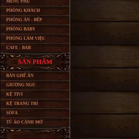
MENU PHỤ
PHÒNG KHÁCH
PHÒNG ĂN - BẾP
PHÒNG BABY
PHÒNG LÀM VIỆC
CAFE - BAR
SẢN PHẨM
BÀN GHẾ ĂN
GIƯỜNG NGỦ
KỆ TIVI
KỆ TRANG TRÍ
SOFA
TỦ ÁO CÁNH MỞ