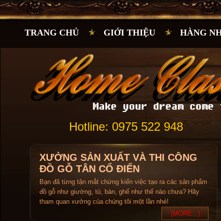
TRANG CHỦ
GIỚI THIỆU
HÀNG N
Hotline: 0975 522 948
XƯỞNG SẢN XUẤT VÀ THI CÔNG
ĐỒ GỖ TÂN CỔ ĐIỂN
Bạn đã từng tận mắt chứng kiến việc tạo ra các sản phẩm
đồ gỗ như giường, tủ, bàn, ghế như thế nào chưa? Hãy
tham quan xưởng của chúng tôi một lần nhé!
(MORE...)