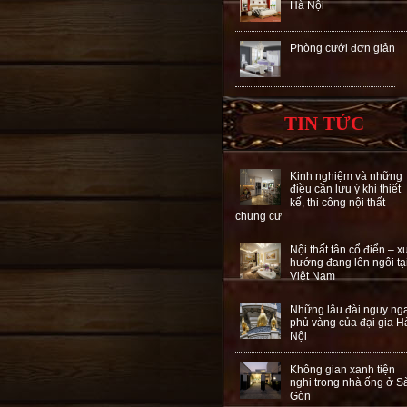
Hà Nội
Phòng cưới đơn giản
TIN TỨC
Kinh nghiệm và những
điều cần lưu ý khi thiết
kế, thi công nội thất
chung cư
Nội thất tân cổ điển – x
hướng đang lên ngôi tạ
Việt Nam
Những lâu đài nguy ng
phủ vàng của đại gia H
Nội
Không gian xanh tiện
nghi trong nhà ống ở S
Gòn