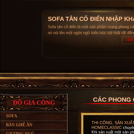
SOFA TÂN CỔ ĐIỂN NHẬP KH
Sofa tân cổ điển là một sản phẩm mang phong c
nó nói lên một ngôn ngữ kiến trúc nội thất rất đẳ
(MO
CÁC PHONG 
ĐỒ GIA CÔNG
SOFA
THI CÔNG, SẢN XUẤ
BÀN GHẾ ĂN
HOMECLASSIC
chuyên 
Khi sản xuất một sản ph
GIƯỜNG NGỦ