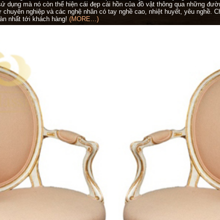
ử dụng mà nó còn thể hiện cái đẹp cái hồn của đồ vật thông qua những đườn
ư chuyên nghiệp và các nghệ nhân có tay nghề cao, nhiệt huyết, yêu nghề. 
n nhất tới khách hàng!
(MORE…)