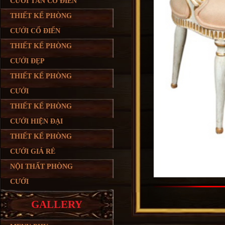
CƯỚI TÂN CỔ ĐIỂN
THIẾT KẾ PHÒNG
CƯỚI CỔ ĐIỂN
THIẾT KẾ PHÒNG
CƯỚI ĐẸP
THIẾT KẾ PHÒNG
CƯỚI
THIẾT KẾ PHÒNG
CƯỚI HIỆN ĐẠI
THIẾT KẾ PHÒNG
CƯỚI GIÁ RẺ
NỘI THẤT PHÒNG
CƯỚI
GALLERY