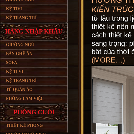
HƯỚNG THI
KIẾN TRÚC
KỆ TIVI
từ lâu trong
KỆ TRANG TRÍ
thiết kế nên 
HÀNG NHẬP KHẨU
cách thiết k
sang trọng; p
GIƯỜNG NGỦ
bật của thời đ
BÀN GHẾ ĂN
(MORE…)
SOFA
KỆ TI VI
KỆ TRANG TRÍ
TỦ QUẦN ÁO
PHÒNG LÀM VIỆC
PHÒNG CƯỚI
THIẾT KẾ PHÒNG