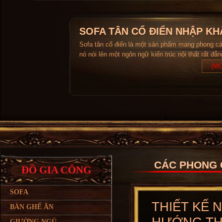
SOFA TÂN CỔ ĐIỂN NHẬP KH
Sofa tân cổ điển là một sản phẩm mang phong c
nó nói lên một ngôn ngữ kiến trúc nội thất rất đẳ
(MO
CÁC PHONG 
ĐỒ GIA CÔNG
SOFA
THIẾT KẾ 
BÀN GHẾ ĂN
GIƯỜNG NGỦ