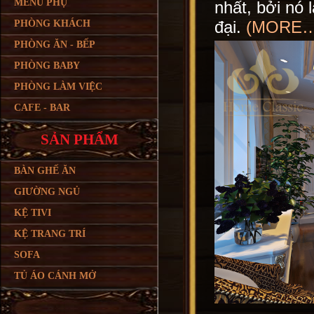
MENU PHỤ
nhất, bởi nó 
đại.
(MORE…
PHÒNG KHÁCH
PHÒNG ĂN - BẾP
PHÒNG BABY
PHÒNG LÀM VIỆC
CAFE - BAR
SẢN PHẨM
BÀN GHẾ ĂN
GIƯỜNG NGỦ
KỆ TIVI
KỆ TRANG TRÍ
SOFA
TỦ ÁO CÁNH MỞ