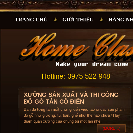
TRANG CHỦ
GIỚI THIỆU
HÀNG N
Hotline: 0975 522 948
XƯỞNG SẢN XUẤT VÀ THI CÔNG
ĐỒ GỖ TÂN CỔ ĐIỂN
Bạn đã từng tận mắt chứng kiến việc tạo ra các sản phẩm
đồ gỗ như giường, tủ, bàn, ghế như thế nào chưa? Hãy
tham quan xưởng của chúng tôi một lần nhé!
(MORE...)