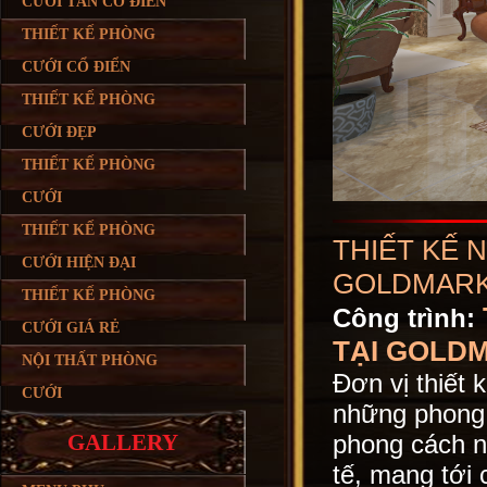
CƯỚI TÂN CỔ ĐIỂN
THIẾT KẾ PHÒNG
CƯỚI CỔ ĐIỂN
THIẾT KẾ PHÒNG
CƯỚI ĐẸP
THIẾT KẾ PHÒNG
CƯỚI
THIẾT KẾ PHÒNG
THIẾT KẾ 
CƯỚI HIỆN ĐẠI
GOLDMARK
THIẾT KẾ PHÒNG
Công trình:
CƯỚI GIÁ RẺ
TẠI GOLD
NỘI THẤT PHÒNG
Đơn vị thiết
CƯỚI
những phong ca
phong cách nổi
GALLERY
tế, mang tới