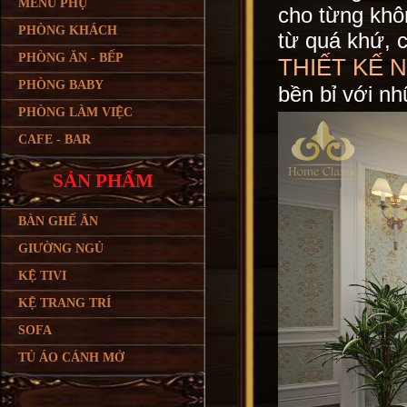
MENU PHỤ
cho từng khô
PHÒNG KHÁCH
từ quá khứ, 
PHÒNG ĂN - BẾP
THIẾT KẾ 
PHÒNG BABY
bền bỉ với nh
PHÒNG LÀM VIỆC
CAFE - BAR
SẢN PHẨM
BÀN GHẾ ĂN
GIƯỜNG NGỦ
KỆ TIVI
KỆ TRANG TRÍ
SOFA
TỦ ÁO CÁNH MỞ