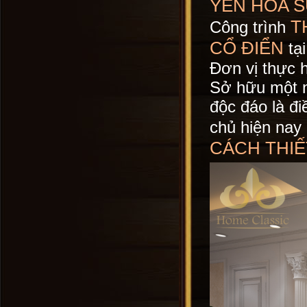
YÊN HÒA 
T
Công trình
CỔ ĐIỂN
tạ
Đơn vị thực h
Sở hữu một n
độc đáo là đi
chủ hiện nay 
CÁCH THIẾ