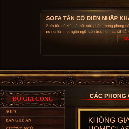
SOFA TÂN CỔ ĐIỂN NHẬP KH
Sofa tân cổ điển là một sản phẩm mang phong c
nó nói lên một ngôn ngữ kiến trúc nội thất rất đẳ
(MO
CÁC PHONG 
ĐỒ GIA CÔNG
SOFA
KHÔNG GIAN
BÀN GHẾ ĂN
GIƯỜNG NGỦ