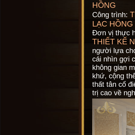
HỒNG
T
Công trình:
LẠC HỒNG
Đơn vị thực 
THIẾT KẾ 
người lựa chọ
cái nhìn gợi 
không gian mà
khứ, cộng thê
thất tân cổ đ
trị cao về n