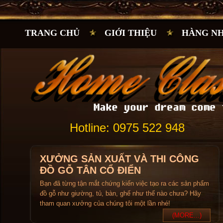
TRANG CHỦ
GIỚI THIỆU
HÀNG N
Hotline: 0975 522 948
XƯỞNG SẢN XUẤT VÀ THI CÔNG
ĐỒ GỖ TÂN CỔ ĐIỂN
Bạn đã từng tận mắt chứng kiến việc tạo ra các sản phẩm
đồ gỗ như giường, tủ, bàn, ghế như thế nào chưa? Hãy
tham quan xưởng của chúng tôi một lần nhé!
(MORE...)