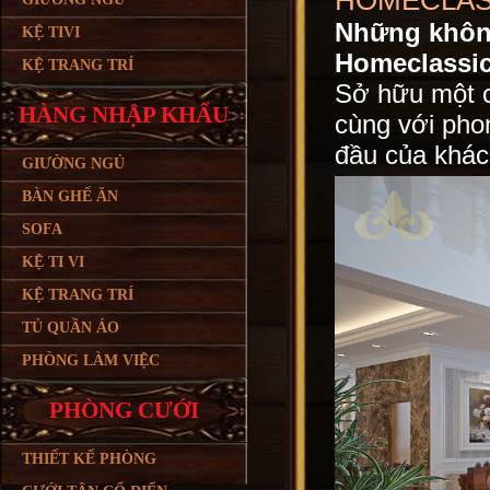
HOMECLAS
Những không 
KỆ TIVI
Homeclassic
KỆ TRANG TRÍ
Sở hữu một c
HÀNG NHẬP KHẨU
cùng với phon
đầu của khá
GIƯỜNG NGỦ
BÀN GHẾ ĂN
SOFA
KỆ TI VI
KỆ TRANG TRÍ
TỦ QUẦN ÁO
PHÒNG LÀM VIỆC
PHÒNG CƯỚI
THIẾT KẾ PHÒNG