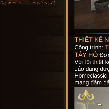
THIẾT KẾ 
T
Công trình:
TÂY HỒ
Đơn 
Với lối thiế
đáo đang đượ
Homeclassic v
mang đậm dấ