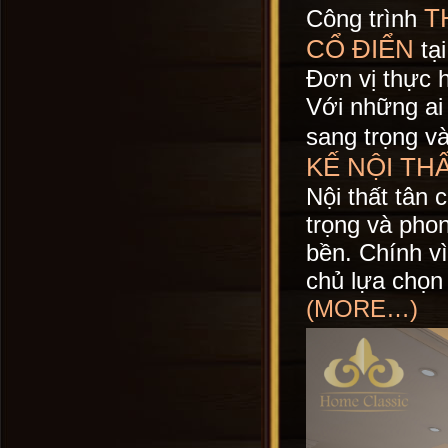
T
Công trình
CỔ ĐIỂN
tạ
Đơn vị thực h
Với những ai 
sang trọng và
KẾ NỘI TH
Nội thất tân
trọng và pho
bền. Chính vi
chủ lựa chọ
(MORE…)