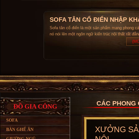
SOFA TÂN CỔ ĐIỂN NHẬP KH
Sofa tân cổ điển là một sản phẩm mang phong c
nó nói lên một ngôn ngữ kiến trúc nội thất rất đẳ
(MO
CÁC PHONG 
ĐỒ GIA CÔNG
SOFA
XƯỞNG SẢN
BÀN GHẾ ĂN
GIƯỜNG NGỦ