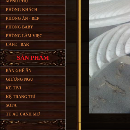
MENU PHỤ
PHÒNG KHÁCH
PHÒNG ĂN - BẾP
PHÒNG BABY
PHÒNG LÀM VIỆC
CAFE - BAR
SẢN PHẨM
BÀN GHẾ ĂN
GIƯỜNG NGỦ
KỆ TIVI
KỆ TRANG TRÍ
SOFA
TỦ ÁO CÁNH MỞ