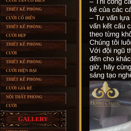
– Thi công các
CƯỚI TÂN CỔ ĐIỂN
kế của các cá
THIẾT KẾ PHÒNG
– Tư vấn lựa
CƯỚI CỔ ĐIỂN
vấn kết cấu c
THIẾT KẾ PHÒNG
theo từng kh
CƯỚI ĐẸP
Chúng tôi lu
THIẾT KẾ PHÒNG
Với đội ngũ t
CƯỚI
đến cho khác
THIẾT KẾ PHÒNG
giờ, hãy cùn
CƯỚI HIỆN ĐẠI
sáng tạo ngh
THIẾT KẾ PHÒNG
CƯỚI GIÁ RẺ
NỘI THẤT PHÒNG
CƯỚI
GALLERY