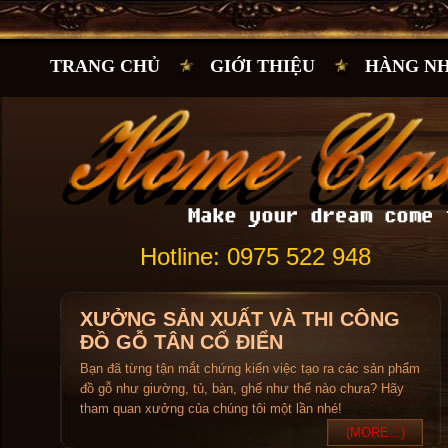
TRANG CHỦ
GIỚI THIỆU
HÀNG N
Hotline: 0975 522 948
XƯỞNG SẢN XUẤT VÀ THI CÔNG
ĐỒ GỖ TÂN CỔ ĐIỂN
Bạn đã từng tận mắt chứng kiến việc tạo ra các sản phẩm
đồ gỗ như giường, tủ, bàn, ghế như thế nào chưa? Hãy
tham quan xưởng của chúng tôi một lần nhé!
(MORE...)