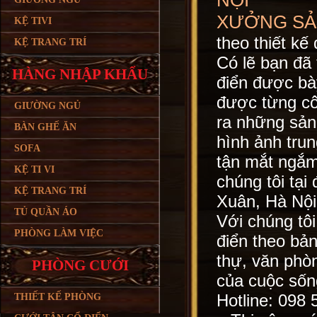
NỘI
XƯỞNG SẢ
KỆ TIVI
theo thiết kế
KỆ TRANG TRÍ
Có lẽ bạn đã 
HÀNG NHẬP KHẨU
điển được bà
được từng cô
GIƯỜNG NGỦ
ra những sản
BÀN GHẾ ĂN
hình ảnh tru
SOFA
tận mắt ngắm
KỆ TI VI
chúng tôi tại
KỆ TRANG TRÍ
Xuân, Hà Nội
TỦ QUẦN ÁO
Với chúng tôi,
PHÒNG LÀM VIỆC
điển theo bản
thự, văn phò
PHÒNG CƯỚI
của cuộc sống
Hotline: 098 
THIẾT KẾ PHÒNG