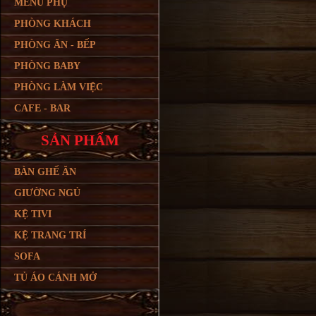
MENU PHỤ
PHÒNG KHÁCH
PHÒNG ĂN - BẾP
PHÒNG BABY
PHÒNG LÀM VIỆC
CAFE - BAR
SẢN PHẨM
BÀN GHẾ ĂN
GIƯỜNG NGỦ
KỆ TIVI
KỆ TRANG TRÍ
SOFA
TỦ ÁO CÁNH MỞ