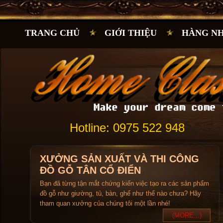
TRANG CHỦ
GIỚI THIỆU
HÀNG N
Hotline: 0975 522 948
XƯỞNG SẢN XUẤT VÀ THI CÔNG
ĐỒ GỖ TÂN CỔ ĐIỂN
Bạn đã từng tận mắt chứng kiến việc tạo ra các sản phẩm
đồ gỗ như giường, tủ, bàn, ghế như thế nào chưa? Hãy
tham quan xưởng của chúng tôi một lần nhé!
(MORE...)