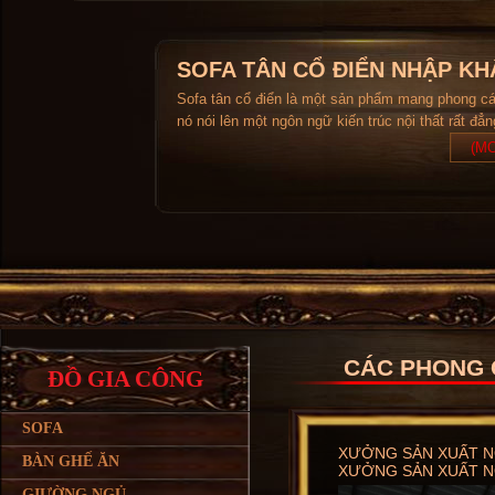
SOFA TÂN CỔ ĐIỂN NHẬP KH
Sofa tân cổ điển là một sản phẩm mang phong c
nó nói lên một ngôn ngữ kiến trúc nội thất rất đẳ
(MO
CÁC PHONG 
ĐỒ GIA CÔNG
SOFA
XƯỞNG SẢN XUẤT NỘ
BÀN GHẾ ĂN
XƯỞNG SẢN XUẤT NỘ
GIƯỜNG NGỦ