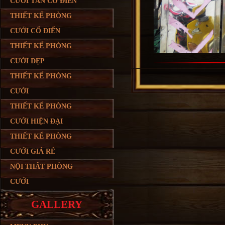
CƯỚI TÂN CỔ ĐIỂN
THIẾT KẾ PHÒNG
CƯỚI CỔ ĐIỂN
THIẾT KẾ PHÒNG
CƯỚI ĐẸP
THIẾT KẾ PHÒNG
CƯỚI
THIẾT KẾ PHÒNG
CƯỚI HIỆN ĐẠI
THIẾT KẾ PHÒNG
CƯỚI GIÁ RẺ
NỘI THẤT PHÒNG
CƯỚI
GALLERY