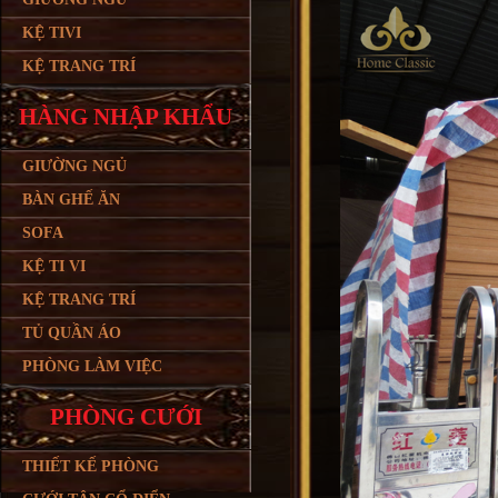
KỆ TIVI
KỆ TRANG TRÍ
HÀNG NHẬP KHẨU
GIƯỜNG NGỦ
BÀN GHẾ ĂN
SOFA
KỆ TI VI
KỆ TRANG TRÍ
TỦ QUẦN ÁO
PHÒNG LÀM VIỆC
PHÒNG CƯỚI
THIẾT KẾ PHÒNG