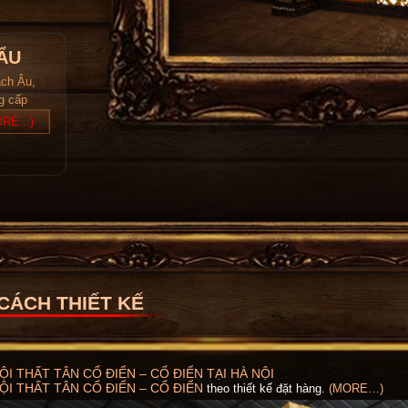
ẨU
ách Âu,
ng cấp
RE...)
CÁCH THIẾT KẾ
I THẤT TÂN CỔ ĐIỂN – CỔ ĐIỂN TẠI HÀ NỘI
I THẤT TÂN CỔ ĐIỂN – CỔ ĐIỂN
theo thiết kế đặt hàng.
(MORE…)