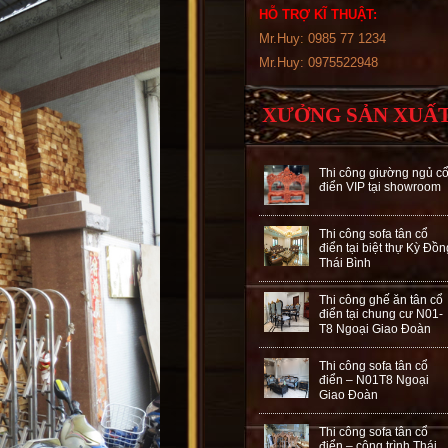
HỖ TRỢ KĨ THUẬT:
Mr.Huy: 0985 77 1234
Mr.Huy: 0975522948
XƯỞNG SẢN XUẤ
Thi công giường ngủ c
điển VIP tại showroom
Thi công sofa tân cổ
điển tại biệt thự Kỳ Đồn
Thái Bình
Thi công ghế ăn tân cổ
điển tại chung cư N01-
T8 Ngoại Giao Đoàn
Thi công sofa tân cổ
điển – N01T8 Ngoại
Giao Đoàn
Thi công sofa tân cổ
điển – công trình Thái