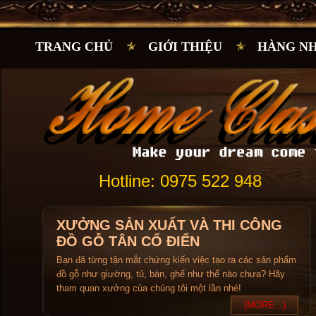
TRANG CHỦ
GIỚI THIỆU
HÀNG N
Hotline: 0975 522 948
XƯỞNG SẢN XUẤT VÀ THI CÔNG
ĐỒ GỖ TÂN CỔ ĐIỂN
Bạn đã từng tận mắt chứng kiến việc tạo ra các sản phẩm
đồ gỗ như giường, tủ, bàn, ghế như thế nào chưa? Hãy
tham quan xưởng của chúng tôi một lần nhé!
(MORE...)