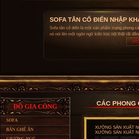
SOFA TÂN CỔ ĐIỂN NHẬP KH
Sofa tân cổ điển là một sản phẩm mang phong c
nó nói lên một ngôn ngữ kiến trúc nội thất rất đẳ
(MO
CÁC PHONG 
ĐỒ GIA CÔNG
SOFA
XƯỞNG SẢN XUẤT NỘ
BÀN GHẾ ĂN
XƯỞNG SẢN XUẤT NỘ
GIƯỜNG NGỦ