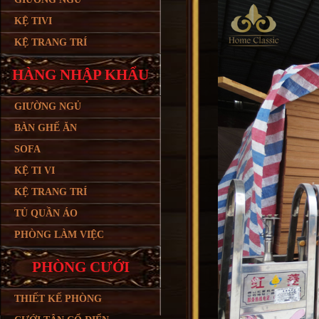
KỆ TIVI
KỆ TRANG TRÍ
HÀNG NHẬP KHẨU
GIƯỜNG NGỦ
BÀN GHẾ ĂN
SOFA
KỆ TI VI
KỆ TRANG TRÍ
TỦ QUẦN ÁO
PHÒNG LÀM VIỆC
PHÒNG CƯỚI
THIẾT KẾ PHÒNG