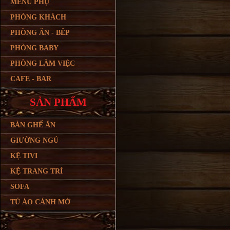
MENU PHỤ
PHÒNG KHÁCH
PHÒNG ĂN - BẾP
PHÒNG BABY
PHÒNG LÀM VIỆC
CAFE - BAR
SẢN PHẨM
BÀN GHẾ ĂN
GIƯỜNG NGỦ
KỆ TIVI
KỆ TRANG TRÍ
SOFA
TỦ ÁO CÁNH MỞ