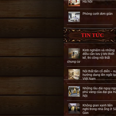
Hà Nội
Phòng cưới đơn giản
TIN TỨC
Kinh nghiệm và những
điều cần lưu ý khi thiết
kế, thi công nội thất
chung cư
Nội thất tân cổ điển – x
hướng đang lên ngôi tạ
Việt Nam
Những lâu đài nguy ng
phủ vàng của đại gia H
Nội
Không gian xanh tiện
nghi trong nhà ống ở S
Gòn