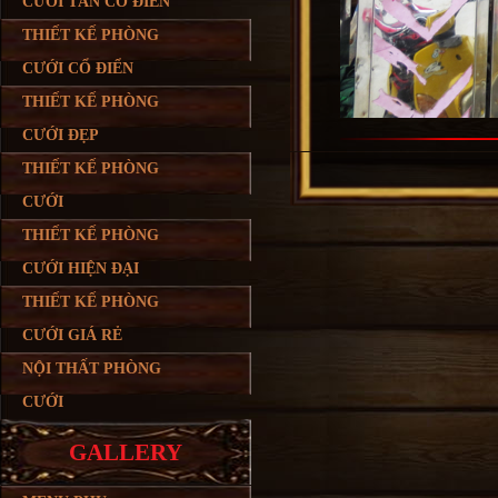
CƯỚI TÂN CỔ ĐIỂN
THIẾT KẾ PHÒNG
CƯỚI CỔ ĐIỂN
THIẾT KẾ PHÒNG
CƯỚI ĐẸP
THIẾT KẾ PHÒNG
CƯỚI
THIẾT KẾ PHÒNG
CƯỚI HIỆN ĐẠI
THIẾT KẾ PHÒNG
CƯỚI GIÁ RẺ
NỘI THẤT PHÒNG
CƯỚI
GALLERY