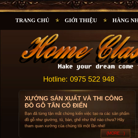
TRANG CHỦ
GIỚI THIỆU
HÀNG N
Hotline: 0975 522 948
XƯỞNG SẢN XUẤT VÀ THI CÔNG
ĐỒ GỖ TÂN CỔ ĐIỂN
Bạn đã từng tận mắt chứng kiến việc tạo ra các sản phẩm
đồ gỗ như giường, tủ, bàn, ghế như thế nào chưa? Hãy
tham quan xưởng của chúng tôi một lần nhé!
(MORE...)