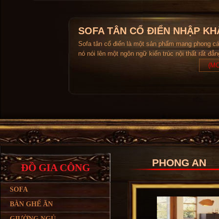
SOFA TÂN CỔ ĐIỂN NHẬP KH
Sofa tân cổ điển là một sản phẩm mang phong c
nó nói lên một ngôn ngữ kiến trúc nội thất rất đẳ
(MO
PHONG AN
ĐỒ GIA CÔNG
SOFA
BÀN GHẾ ĂN
GIƯỜNG NGỦ