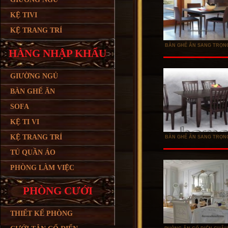
KỆ TIVI
KỆ TRANG TRÍ
BÀN GHẾ ĂN SANG TRỌNG
HÀNG NHẬP KHẨU
GIƯỜNG NGỦ
BÀN GHẾ ĂN
SOFA
KỆ TI VI
KỆ TRANG TRÍ
BÀN GHẾ ĂN SANG TRỌNG
TỦ QUẦN ÁO
PHÒNG LÀM VIỆC
PHÒNG CƯỚI
THIẾT KẾ PHÒNG