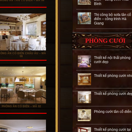
HÒNG ĂN TÂN CỔ ĐIỂN – MÃ 04
Bình
Thi công bộ sofa tân cổ
điển – công trình Hà
Giang
PHÒNG CƯỚI
ÒNG ĂN CỔ ĐIỂN CHÂU ÂU – MÃ
08
Thiết kế nội thất phòng
cưới đẹp
Thiết kế phòng cưới nh
Thiết kế phòng cưới đẹ
PHÒNG ĂN CỔ ĐIỂN – MÃ 02
Phòng cưới tân cổ điển
Thiết kế phòng cưới tại