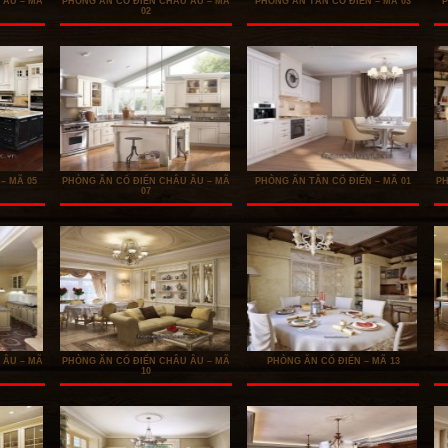
 ÂU – MÃ
PHÒNG ĂN CỔ ĐIỂN CHÂU ÂU – MÃ
PHÒNG ĂN TÂN CỔ ĐIỂN – MÃ 03
P
02
– MÃ 05
PHÒNG ĂN CỔ ĐIỂN CHÂU ÂU – MÃ
PHÒNG ĂN TÂN CỔ ĐIỂN – MÃ 01
PH
07
 ÂU – MÃ
PHÒNG ĂN CỔ ĐIỂN CHÂU ÂU – MÃ
PHÒNG ĂN CỔ ĐIỂN – MÃ 13
10