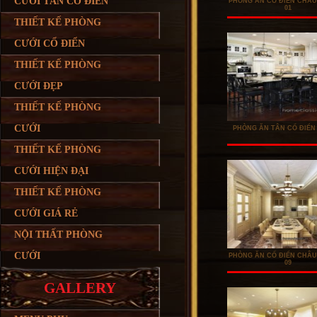
CƯỚI TÂN CỔ ĐIỂN
PHÒNG ĂN CỔ ĐIỂN CHÂU
01
THIẾT KẾ PHÒNG
CƯỚI CỔ ĐIỂN
THIẾT KẾ PHÒNG
CƯỚI ĐẸP
THIẾT KẾ PHÒNG
CƯỚI
PHÒNG ĂN TÂN CỔ ĐIỂN 
THIẾT KẾ PHÒNG
CƯỚI HIỆN ĐẠI
THIẾT KẾ PHÒNG
CƯỚI GIÁ RẺ
NỘI THẤT PHÒNG
CƯỚI
PHÒNG ĂN CỔ ĐIỂN CHÂU
09
GALLERY