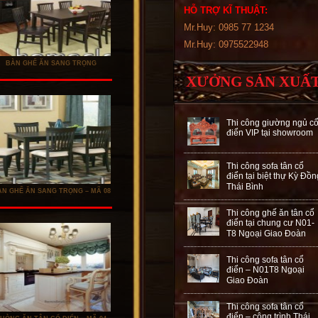
HỖ TRỢ KĨ THUẬT:
Mr.Huy: 0985 77 1234
Mr.Huy: 0975522948
BÀN GHẾ ĂN SANG TRỌNG
XƯỞNG SẢN XUẤ
Thi công giường ngủ c
điển VIP tại showroom
Thi công sofa tân cổ
điển tại biệt thự Kỳ Đồn
Thái Bình
ÀN GHẾ ĂN SANG TRỌNG – MÃ 08
Thi công ghế ăn tân cổ
điển tại chung cư N01-
T8 Ngoại Giao Đoàn
Thi công sofa tân cổ
điển – N01T8 Ngoại
Giao Đoàn
Thi công sofa tân cổ
điển – công trình Thái