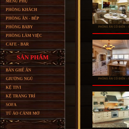
MENU PHỤ
PHÒNG KHÁCH
PHÒNG ĂN - BẾP
PHÒNG BABY
PHÒNG ĂN CỔ ĐIỂN – 
PHÒNG LÀM VIỆC
CAFE - BAR
SẢN PHẨM
BÀN GHẾ ĂN
GIƯỜNG NGỦ
PHÒNG ĂN CỔ ĐIỂN – 
KỆ TIVI
KỆ TRANG TRÍ
SOFA
TỦ ÁO CÁNH MỞ