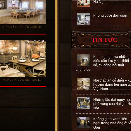
Hà Nội
Phòng cưới đơn giản
PHÒNG ĂN CỔ ĐIỂN – MÃ 06
TIN TỨC
Kinh nghiệm và những
điều cần lưu ý khi thiết
kế, thi công nội thất
chung cư
PHÒNG ĂN CỔ ĐIỂN – MÃ 11
Nội thất tân cổ điển – x
hướng đang lên ngôi tạ
Việt Nam
Những lâu đài nguy ng
phủ vàng của đại gia H
Nội
Không gian xanh tiện
nghi trong nhà ống ở S
Gòn