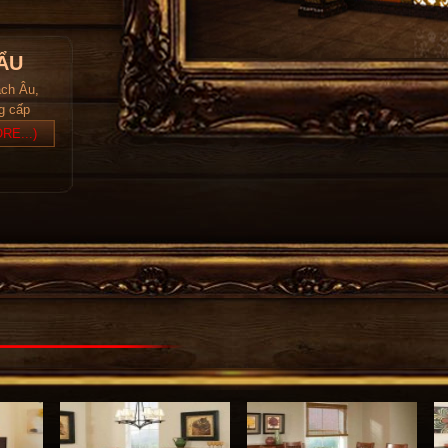
ẨU
ách Âu,
ng cấp
RE...)