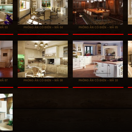
MÃ 03
PHÒNG ĂN CỔ ĐIỂN – MÃ 04
PHÒNG ĂN CỔ ĐIỂN – MÃ 05
MÃ 07
PHÒNG ĂN CỔ ĐIỂN – MÃ 08
PHÒNG ĂN CỔ ĐIỂN – MÃ 10