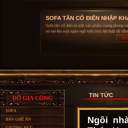
SOFA TÂN CỔ ĐIỂN NHẬP KH
Sofa tân cổ điển là một sản phẩm mang phong c
nó nói lên một ngôn ngữ kiến trúc nội thất rất đẳ
(MO
TIN TỨC
ĐỒ GIA CÔNG
SOFA
Ngôi nh
BÀN GHẾ ĂN
GIƯỜNG NGỦ