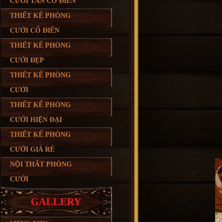
CƯỚI TÂN CỔ ĐIỂN
THIẾT KẾ PHÒNG
CƯỚI CỔ ĐIỂN
THIẾT KẾ PHÒNG
CƯỚI ĐẸP
THIẾT KẾ PHÒNG
CƯỚI
THIẾT KẾ PHÒNG
CƯỚI HIỆN ĐẠI
THIẾT KẾ PHÒNG
CƯỚI GIÁ RẺ
NỘI THẤT PHÒNG
CƯỚI
GALLERY