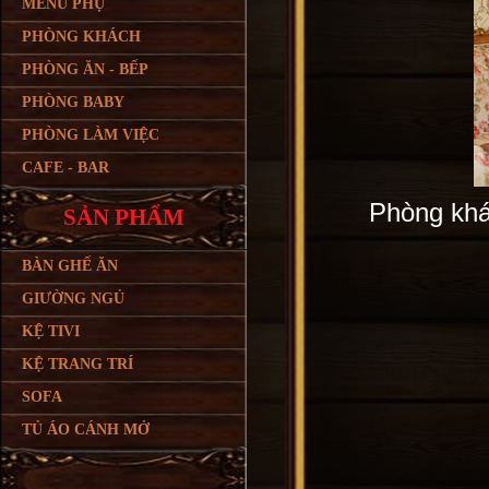
MENU PHỤ
PHÒNG KHÁCH
PHÒNG ĂN - BẾP
PHÒNG BABY
PHÒNG LÀM VIỆC
CAFE - BAR
Phòng khá
SẢN PHẨM
BÀN GHẾ ĂN
GIƯỜNG NGỦ
KỆ TIVI
KỆ TRANG TRÍ
SOFA
TỦ ÁO CÁNH MỞ