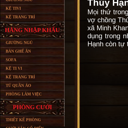
Thúy Hạ
KỆ TIVI
Mọi thứ tro
KỆ TRANG TRÍ
vợ chồng Thú
xã Minh Khan
HÀNG NHẬP KHẨU
dụng trong n
Hạnh còn tự 
GIƯỜNG NGỦ
BÀN GHẾ ĂN
SOFA
KỆ TI VI
KỆ TRANG TRÍ
TỦ QUẦN ÁO
PHÒNG LÀM VIỆC
PHÒNG CƯỚI
THIẾT KẾ PHÒNG