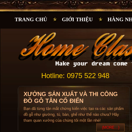
TRANG CHỦ
GIỚI THIỆU
HÀNG N
Hotline: 0975 522 948
XƯỞNG SẢN XUẤT VÀ THI CÔNG
ĐỒ GỖ TÂN CỔ ĐIỂN
Bạn đã từng tận mắt chứng kiến việc tạo ra các sản phẩm
đồ gỗ như giường, tủ, bàn, ghế như thế nào chưa? Hãy
tham quan xưởng của chúng tôi một lần nhé!
(MORE...)