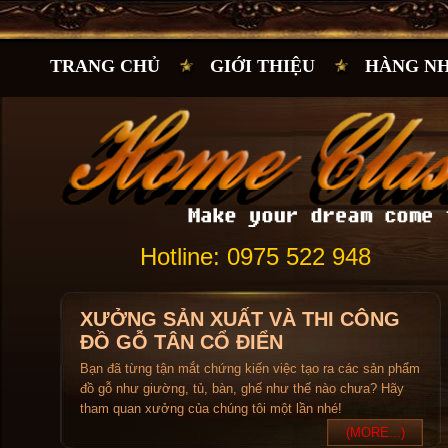
TRANG CHỦ
GIỚI THIỆU
HÀNG N
Hotline: 0975 522 948
XƯỞNG SẢN XUẤT VÀ THI CÔNG
ĐỒ GỖ TÂN CỔ ĐIỂN
Bạn đã từng tận mắt chứng kiến việc tạo ra các sản phẩm
đồ gỗ như giường, tủ, bàn, ghế như thế nào chưa? Hãy
tham quan xưởng của chúng tôi một lần nhé!
(MORE...)