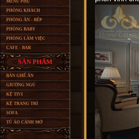
MENU PHỤ
PHÒNG KHÁCH
PHÒNG ĂN - BẾP
PHÒNG BABY
PHÒNG LÀM VIỆC
CAFE - BAR
SẢN PHẨM
BÀN GHẾ ĂN
GIƯỜNG NGỦ
KỆ TIVI
KỆ TRANG TRÍ
SOFA
TỦ ÁO CÁNH MỞ