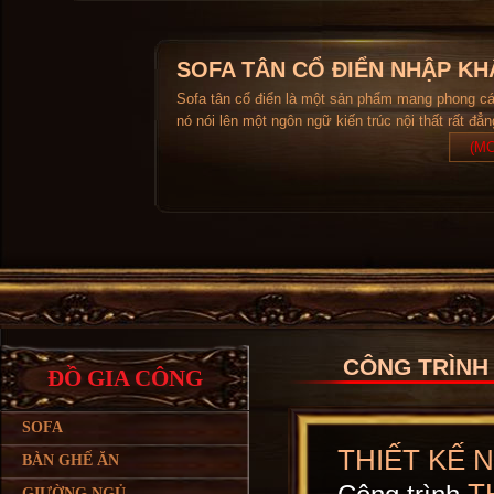
SOFA TÂN CỔ ĐIỂN NHẬP KH
Sofa tân cổ điển là một sản phẩm mang phong c
nó nói lên một ngôn ngữ kiến trúc nội thất rất đẳ
(MO
CÔNG TRÌNH
ĐỒ GIA CÔNG
SOFA
THIẾT KẾ 
BÀN GHẾ ĂN
GIƯỜNG NGỦ