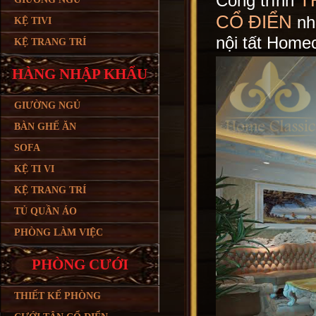
T
Công trình
CỔ ĐIỂN
nhà
KỆ TIVI
nội tất Home
KỆ TRANG TRÍ
HÀNG NHẬP KHẨU
GIƯỜNG NGỦ
BÀN GHẾ ĂN
SOFA
KỆ TI VI
KỆ TRANG TRÍ
TỦ QUẦN ÁO
PHÒNG LÀM VIỆC
PHÒNG CƯỚI
THIẾT KẾ PHÒNG