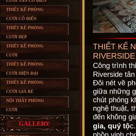
CƯỚI TÂN CỔ ĐIỂN
THIẾT KẾ PHÒNG
CƯỚI CỔ ĐIỂN
THIẾT KẾ PHÒNG
CƯỚI ĐẸP
THIẾT KẾ 
THIẾT KẾ PHÒNG
RIVERSIDE
CƯỚI
Công trình th
THIẾT KẾ PHÒNG
Riverside tân
CƯỚI HIỆN ĐẠI
Đôi nét về ph
THIẾT KẾ PHÒNG
giữa những g
CƯỚI GIÁ RẺ
chút phóng k
NỘI THẤT PHÒNG
nghệ thuật, 
CƯỚI
đến không gi
GALLERY
gia, quý tộ
c
phồn vinh ch