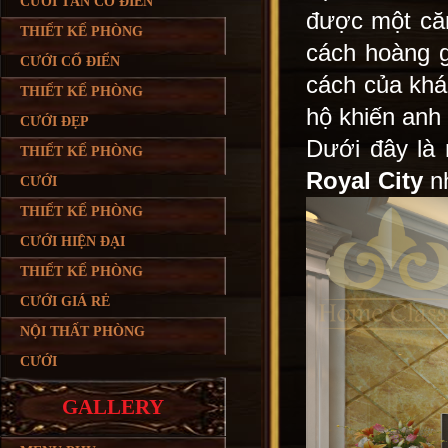
CƯỚI TÂN CỔ ĐIỂN
được một căn
THIẾT KẾ PHÒNG
cách hoàng 
CƯỚI CỔ ĐIỂN
cách của kh
THIẾT KẾ PHÒNG
hộ khiến anh 
CƯỚI ĐẸP
Dưới đây là
THIẾT KẾ PHÒNG
Royal City
nh
CƯỚI
THIẾT KẾ PHÒNG
CƯỚI HIỆN ĐẠI
THIẾT KẾ PHÒNG
CƯỚI GIÁ RẺ
NỘI THẤT PHÒNG
CƯỚI
GALLERY