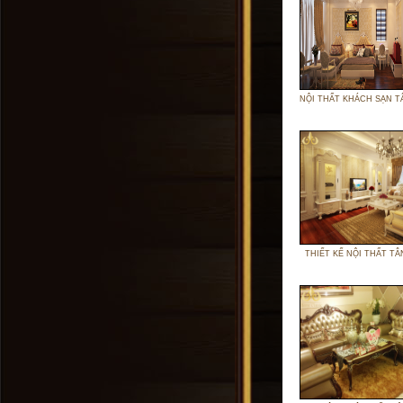
NỘI THẤT KHÁCH SẠN T
THIẾT KẾ NỘI THẤT TÂ