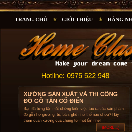
TRANG CHỦ
GIỚI THIỆU
HÀNG N
Hotline: 0975 522 948
XƯỞNG SẢN XUẤT VÀ THI CÔNG
ĐỒ GỖ TÂN CỔ ĐIỂN
Bạn đã từng tận mắt chứng kiến việc tạo ra các sản phẩm
đồ gỗ như giường, tủ, bàn, ghế như thế nào chưa? Hãy
tham quan xưởng của chúng tôi một lần nhé!
(MORE...)