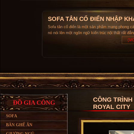
SOFA TÂN CỔ ĐIỂN NHẬP KH
Sofa tân cổ điển là một sản phẩm mang phong c
nó nói lên một ngôn ngữ kiến trúc nội thất rất đẳ
(MO
CÔNG TRÌNH 
ĐỒ GIA CÔNG
ROYAL CITY
SOFA
BÀN GHẾ ĂN
GIƯỜNG NGỦ