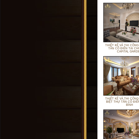
THIẾT KẾ VÀ THI CÔNG
TÂN CỔ ĐIỂN TẠI 
CAPITAL GARD
THIẾT KẾ VÀ THI CÔNG
BIỆT THỰ TÂN CỔ ĐIỂ
BÌNH