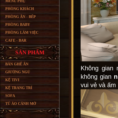
MENU PHỤ
PHÒNG KHÁCH
PHÒNG ĂN - BẾP
PHÒNG BABY
PHÒNG LÀM VIỆC
CAFE - BAR
SẢN PHẨM
BÀN GHẾ ĂN
Không gian n
GIƯỜNG NGỦ
không gian
n
KỆ TIVI
vui vẻ và ấm 
KỆ TRANG TRÍ
SOFA
TỦ ÁO CÁNH MỞ