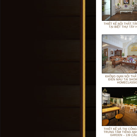
THIẾT KẾ NỘI THẤT TÂ
TẠI BIỆT THỰ TÂY 
KHÔNG GIAN NỘI THẤ
ĐIỂN MẪU TẠI S
HOMECLASSI
THIẾT KẾ VÀ THI CÔNG
TRUNG TÂM TIẾNG AN
GARDEN – 139 CẦU