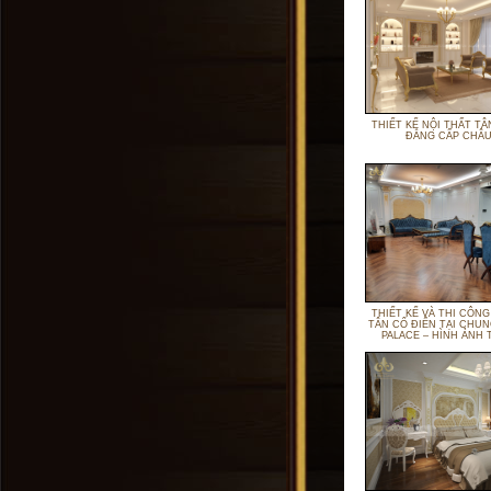
THIẾT KẾ NỘI THẤT TÂ
ĐẲNG CẤP CHÂU
THIẾT KẾ VÀ THI CÔNG
TÂN CỔ ĐIỂN TẠI CHUN
PALACE – HÌNH ẢNH 