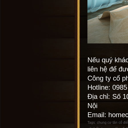
Nếu quý khá
liên hệ để đư
Công ty cổ ph
Hotline: 098
Địa chỉ: Số 
Nội
Email: home
Tags:
chung cư tân cổ đi