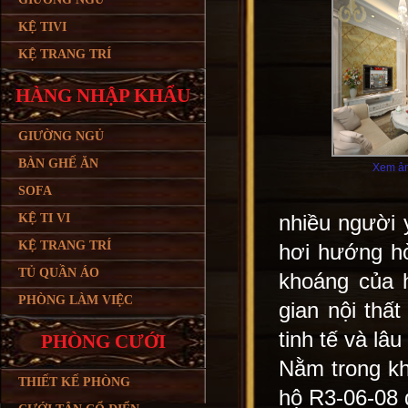
KỆ TIVI
KỆ TRANG TRÍ
HÀNG NHẬP KHẨU
GIƯỜNG NGỦ
BÀN GHẾ ĂN
Xem ản
SOFA
nhiều người 
KỆ TI VI
KỆ TRANG TRÍ
hơi hướng hò
TỦ QUẦN ÁO
khoáng của 
PHÒNG LÀM VIỆC
gian nội thấ
tinh tế và lâu
PHÒNG CƯỚI
Nằm trong kh
THIẾT KẾ PHÒNG
hộ R3-06-08 