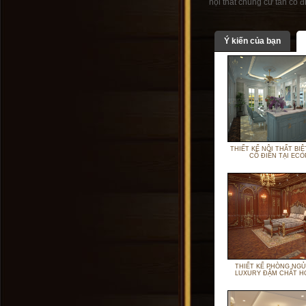
nội thất chung cư tân cổ đ
Ý kiến của bạn
THIẾT KẾ NỘI THẤT BI
CỔ ĐIỂN TẠI ECO
THIẾT KẾ PHÒNG NGỦ
LUXURY ĐẬM CHẤT H