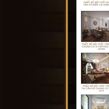
THIẾT KẾ NỘI THẤT K
TÂN CỔ ĐIỂN TẠI HÀ
THIẾT KẾ NỘI THẤT TÂN
CHUNG CƯ D’CAPITALE
HƯNG
THIẾT KẾ NỘI THẤT TÂ
TẠI CĂN HỘ CHUNG CƯ
CITY