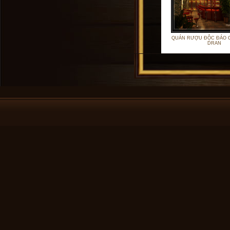
QUÁN RƯỢU ĐỘC ĐÁO 
DRAN