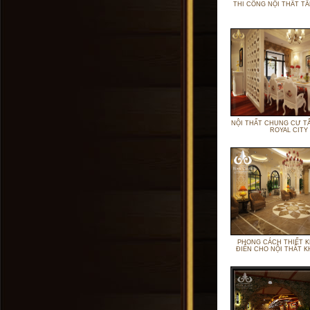
THI CÔNG NỘI THẤT TÂ
NỘI THẤT CHUNG CƯ T
ROYAL CITY
PHONG CÁCH THIẾT K
ĐIỂN CHO NỘI THẤT 