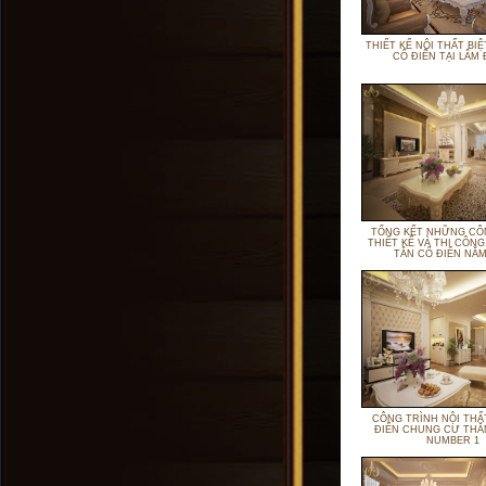
THIẾT KẾ NỘI THẤT BI
CỔ ĐIỂN TẠI LÂM
TỔNG KẾT NHỮNG CÔ
THIẾT KỂ VÀ THI CÔNG
TÂN CỔ ĐIỂN NĂM
CÔNG TRÌNH NỘI THẤ
ĐIỂN CHUNG CƯ THĂ
NUMBER 1