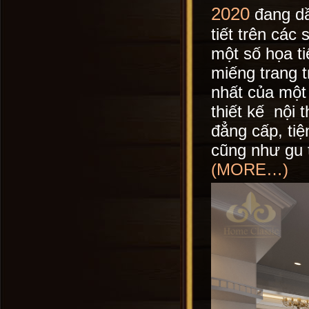
2020
đang dầ
tiết trên các
một số họa ti
miếng trang t
nhất của một
thiết kế nội 
đẳng cấp, ti
cũng như gu 
(MORE…)