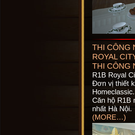
THI CÔNG 
ROYAL CIT
THI CÔNG 
R1B Royal Ci
Đơn vị thiết k
Homeclassic.
Căn hộ R1B n
nhất Hà Nội.
(MORE…)