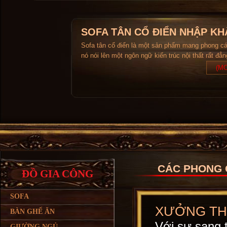
SOFA TÂN CỔ ĐIỂN NHẬP KH
Sofa tân cổ điển là một sản phẩm mang phong c
nó nói lên một ngôn ngữ kiến trúc nội thất rất đẳ
(MO
CÁC PHONG 
ĐỒ GIA CÔNG
SOFA
XƯỞNG THI
BÀN GHẾ ĂN
Với sự sang t
GIƯỜNG NGỦ