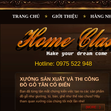
TRANG CHỦ
GIỚI THIỆU
HÀNG N
Hotline: 0975 522 948
XƯỞNG SẢN XUẤT VÀ THI CÔNG
ĐỒ GỖ TÂN CỔ ĐIỂN
Bạn đã từng tận mắt chứng kiến việc tạo ra các sản phẩm
đồ gỗ như giường, tủ, bàn, ghế như thế nào chưa? Hãy
tham quan xưởng của chúng tôi một lần nhé!
(MORE...)