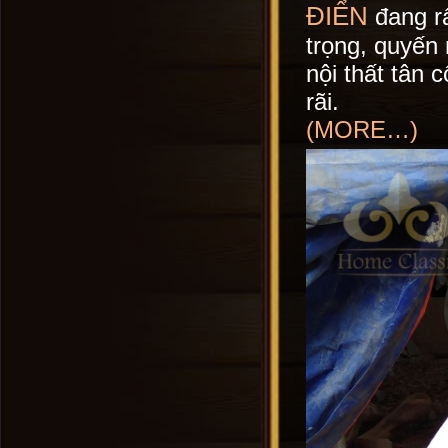
ĐIỂN
đang r
trọng, quyến 
nội thất tân
rãi.
(MORE…)