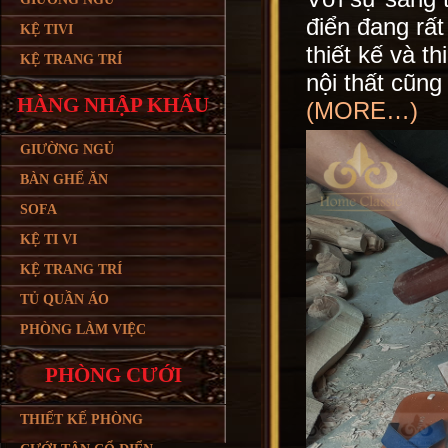
điển đang rất
KỆ TIVI
thiết kế và t
KỆ TRANG TRÍ
nội thất cũng
HÀNG NHẬP KHẨU
(MORE…)
GIƯỜNG NGỦ
BÀN GHẾ ĂN
SOFA
KỆ TI VI
KỆ TRANG TRÍ
TỦ QUẦN ÁO
PHÒNG LÀM VIỆC
PHÒNG CƯỚI
THIẾT KẾ PHÒNG