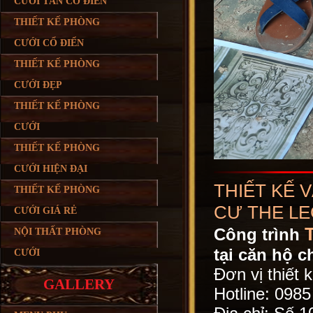
CƯỚI TÂN CỔ ĐIỂN
THIẾT KẾ PHÒNG
CƯỚI CỔ ĐIỂN
THIẾT KẾ PHÒNG
CƯỚI ĐẸP
THIẾT KẾ PHÒNG
CƯỚI
THIẾT KẾ PHÒNG
CƯỚI HIỆN ĐẠI
THIẾT KẾ 
THIẾT KẾ PHÒNG
CƯ THE L
CƯỚI GIÁ RẺ
Công trình
NỘI THẤT PHÒNG
tại căn hộ 
CƯỚI
Đơn vị thiết 
GALLERY
Hotline: 098