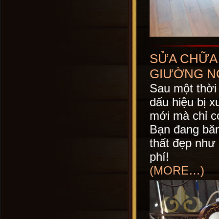
SỬA CHỮA 
GIƯỜNG NG
Sau một thời 
dấu hiệu bị 
mới mà chỉ có
Bạn đang băn 
thất đẹp như 
phí!
(MORE…)