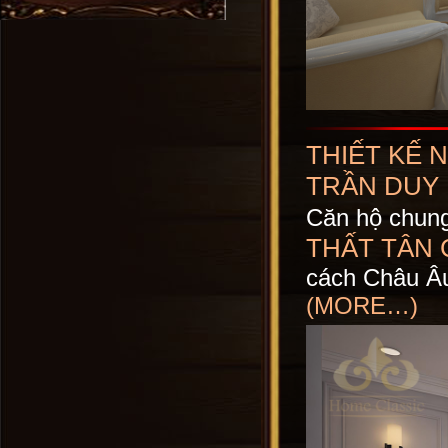
THIẾT KẾ 
TRẦN DUY
Căn hộ chung
THẤT TÂN 
cách Châu Â
(MORE…)