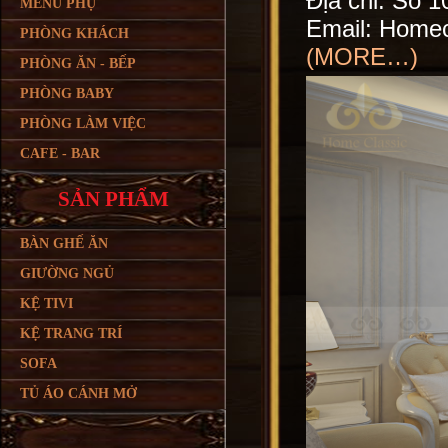
Địa chỉ: Số 
MENU PHỤ
Email: Home
PHÒNG KHÁCH
(MORE…)
PHÒNG ĂN - BẾP
PHÒNG BABY
PHÒNG LÀM VIỆC
CAFE - BAR
SẢN PHẨM
BÀN GHẾ ĂN
GIƯỜNG NGỦ
KỆ TIVI
KỆ TRANG TRÍ
SOFA
TỦ ÁO CÁNH MỞ