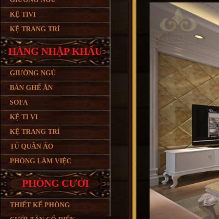
KỆ TIVI
KỆ TRANG TRÍ
HÀNG NHẬP KHẨU
GIƯỜNG NGỦ
BÀN GHẾ ĂN
SOFA
KỆ TI VI
KỆ TRANG TRÍ
TỦ QUẦN ÁO
PHÒNG LÀM VIỆC
PHÒNG CƯỚI
THIẾT KẾ PHÒNG