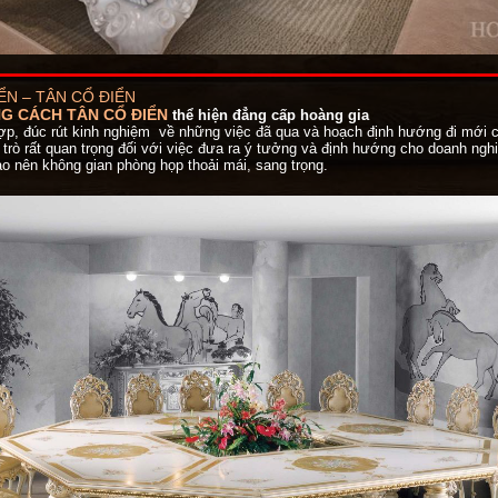
ỂN – TÂN CỔ ĐIỂN
G CÁCH TÂN CỔ ĐIỂN
thể hiện đẳng cấp hoàng gia
ợp, đúc rút kinh nghiệm về những việc đã qua và hoạch định hướng đi mới c
 trò rất quan trọng đối với việc đưa ra ý tưởng và định hướng cho doanh ngh
ạo nên không gian phòng họp thoải mái, sang trọng.