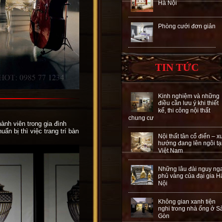
Hà Nội
Phòng cưới đơn giản
TIN TỨC
Kinh nghiệm và những
điều cần lưu ý khi thiết
kế, thi công nội thất
chung cư
hành viên trong gia đình
n bị thì việc trang trí bàn
Nội thất tân cổ điển – x
hướng đang lên ngôi tạ
Việt Nam
Những lâu đài nguy ng
phủ vàng của đại gia H
Nội
Không gian xanh tiện
nghi trong nhà ống ở S
Gòn