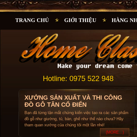
TRANG CHỦ
GIỚI THIỆU
HÀNG N
Hotline: 0975 522 948
XƯỞNG SẢN XUẤT VÀ THI CÔNG
ĐỒ GỖ TÂN CỔ ĐIỂN
Bạn đã từng tận mắt chứng kiến việc tạo ra các sản phẩm
đồ gỗ như giường, tủ, bàn, ghế như thế nào chưa? Hãy
tham quan xưởng của chúng tôi một lần nhé!
(MORE...)