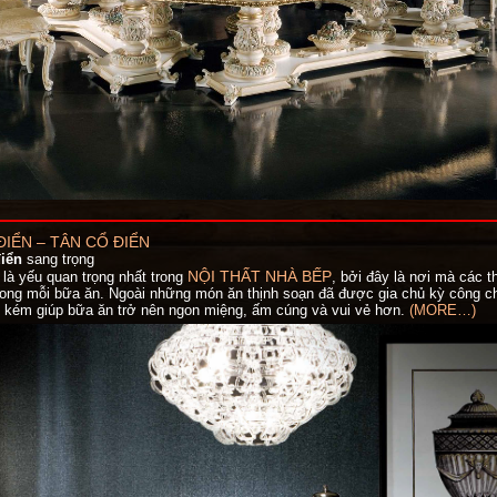
ĐIỂN – TÂN CỔ ĐIỂN
điển
sang trọng
NỘI THẤT NHÀ BẾP
là yếu quan trọng nhất trong
, bởi đây là nơi mà các t
rong mỗi bữa ăn. Ngoài những món ăn thịnh soạn đã được gia chủ kỳ công chuẩ
 kém giúp bữa ăn trở nên ngon miệng, ấm cúng và vui vẻ hơn.
(MORE…)