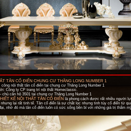
HẤT TÂN CỔ ĐIỂN CHUNG CƯ THĂNG LONG NUMBER 1
hi công nội thất tân cổ điển tại chung cư Thăng Long Number 1
ởi: Công ty CP trang trí nội thất Homeclassic.
– chủ căn hộ 3501 tại chung cư Thăng Long Number 1
HIẾT KẾ NỘI THẤT TÂN CỔ ĐIỂN
là phong cách được rất nhiều người lựa
 nhưng lại rất tinh tế. Tân cổ điển là sự chắt lọc nhưng tinh túy cổ điển từ 
ại, nhờ đó mà tân cổ điển luôn có sức sống bền bỉ với những giá trị thẩm m