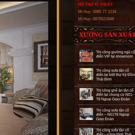
HỖ TRỢ KĨ THUẬT:
Mr.Huy: 0985 77 1234
Mr.Huy: 0975522948
XƯỞNG SẢN XUẤ
Thi công giường ngủ c
điển VIP tại showroom
Thi công sofa tân cổ
điển tại biệt thự Kỳ Đồn
Thái Bình
Thi công ghế ăn tân cổ
điển tại chung cư N01-
T8 Ngoại Giao Đoàn
Thi công sofa tân cổ
điển – N01T8 Ngoại
Giao Đoàn
Thi công sofa tân cổ
điển – công trình Thái