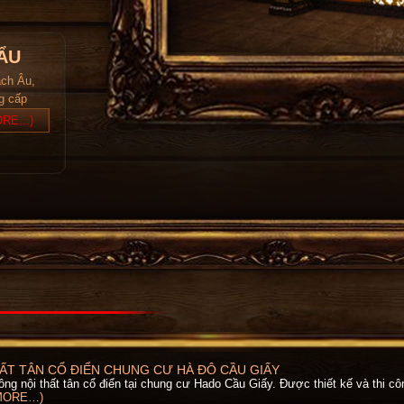
ẨU
ách Âu,
ng cấp
RE...)
ẤT TÂN CỔ ĐIỂN CHUNG CƯ HÀ ĐÔ CẦU GIẤY
 công nội thất tân cổ điển tại chung cư Hado Cầu Giấy. Được thiết kế và thi cô
MORE…)