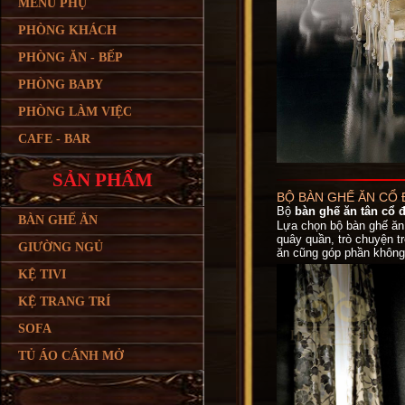
MENU PHỤ
PHÒNG KHÁCH
PHÒNG ĂN - BẾP
PHÒNG BABY
PHÒNG LÀM VIỆC
CAFE - BAR
SẢN PHẨM
BỘ BÀN GHẾ ĂN CỔ 
Bộ
bàn ghế ăn tân cổ 
BÀN GHẾ ĂN
Lựa chọn bộ bàn ghế ăn 
quây quần, trò chuyện t
GIƯỜNG NGỦ
ăn cũng góp phần không
KỆ TIVI
KỆ TRANG TRÍ
SOFA
TỦ ÁO CÁNH MỞ