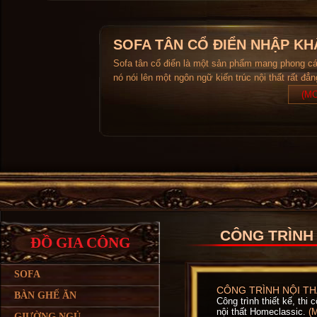
SOFA TÂN CỔ ĐIỂN NHẬP KH
Sofa tân cổ điển là một sản phẩm mang phong c
nó nói lên một ngôn ngữ kiến trúc nội thất rất đẳ
(MO
CÔNG TRÌNH
ĐỒ GIA CÔNG
SOFA
CÔNG TRÌNH NỘI TH
BÀN GHẾ ĂN
Công trình thiết kế, thi
nội thất Homeclassic.
(
GIƯỜNG NGỦ