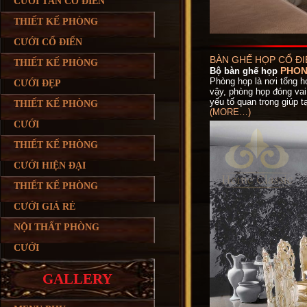
CƯỚI TÂN CỔ ĐIỂN
THIẾT KẾ PHÒNG
CƯỚI CỔ ĐIỂN
BÀN GHẾ HỌP CỔ ĐI
THIẾT KẾ PHÒNG
PHON
Bộ bàn ghế họp
Phòng họp là nơi tổng h
CƯỚI ĐẸP
vậy, phòng họp đóng vai
yếu tố quan trọng giúp t
THIẾT KẾ PHÒNG
(MORE…)
CƯỚI
THIẾT KẾ PHÒNG
CƯỚI HIỆN ĐẠI
THIẾT KẾ PHÒNG
CƯỚI GIÁ RẺ
NỘI THẤT PHÒNG
CƯỚI
GALLERY