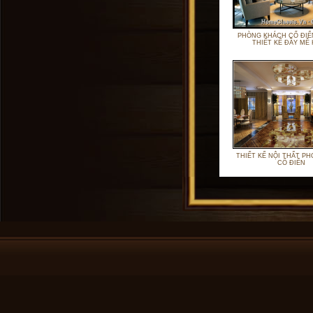
PHÒNG KHÁCH CỔ ĐIỂ
THIẾT KẾ ĐẦY MÊ
THIẾT KẾ NỘI THẤT P
CỔ ĐIỂN