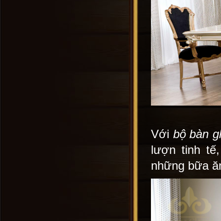
Với
bộ bàn g
lượn tinh t
những bữa ăn