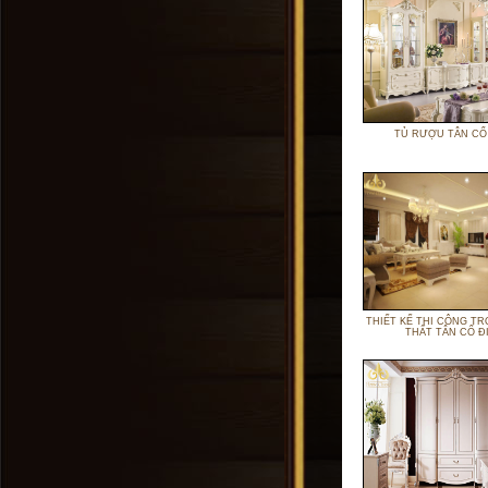
TỦ RƯỢU TÂN CỔ
THIẾT KẾ THI CÔNG TR
THẤT TÂN CỔ Đ