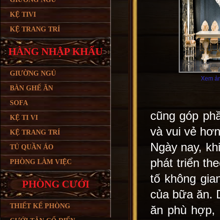
KỆ TIVI
KỆ TRANG TRÍ
HÀNG NHẬP KHẨU
GIƯỜNG NGỦ
Xem ản
BÀN GHẾ ĂN
SOFA
cũng góp ph
KỆ TI VI
và vui vẻ hơn
KỆ TRANG TRÍ
Ngày nay, khi
TỦ QUẦN ÁO
phát triển th
PHÒNG LÀM VIỆC
tố không gia
PHÒNG CƯỚI
của bữa ăn. 
THIẾT KẾ PHÒNG
ăn phù hợp, 