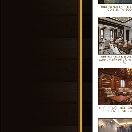
THIẾT KẾ NỘI THẤT BI
CỔ ĐIỂN TẠI ECO
BIỆT THỰ THE MANOR
PARK – THIẾT KẾ NỘI T
ĐIỂN
THIẾT KẾ NỘI THẤT TÂN
CỔ ĐIỂN – HOMECLA