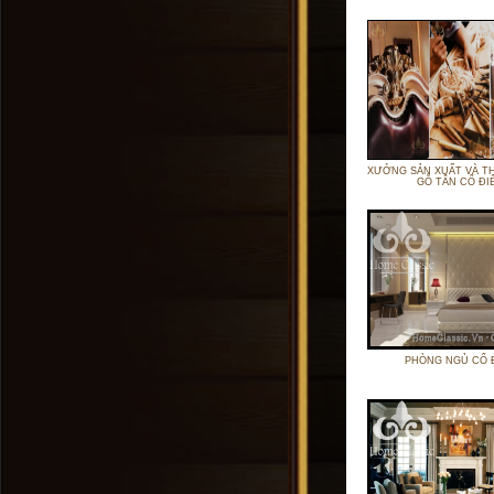
XƯỞNG SẢN XUẤT VÀ T
GỖ TÂN CỔ ĐI
PHÒNG NGỦ CỔ 