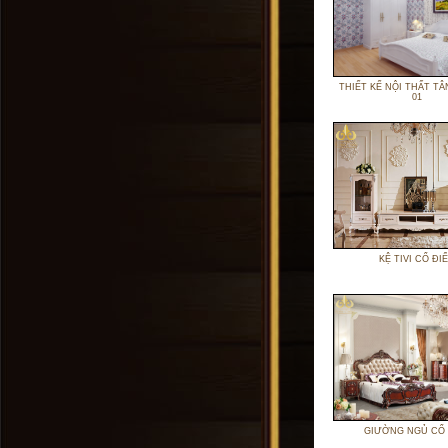
THIẾT KẾ NỘI THẤT TÂ
01
KỆ TIVI CỔ ĐI
GIƯỜNG NGỦ CỔ 