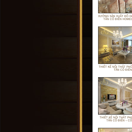
XƯỞNG SẢN XUẤT ĐỒ G
TÂN CỔ ĐIỂN HOME
THIẾT KẾ NỘI THẤT PH
TÂN CỔ ĐIỂN
THIẾT KẾ NỘI THẤT P
TÂN CỔ ĐIỂN – CỔ