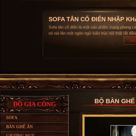
SOFA TÂN CỔ ĐIỂN NHẬP KH
Sofa tân cổ điển là một sản phẩm mang phong c
nó nói lên một ngôn ngữ kiến trúc nội thất rất đẳ
(MO
BỘ BÀN GHẾ 
ĐỒ GIA CÔNG
SOFA
BÀN GHẾ ĂN
GIƯỜNG NGỦ