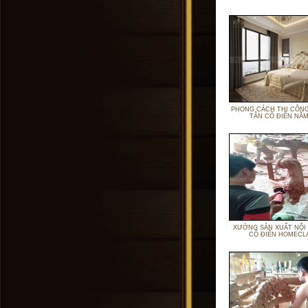
PHONG CÁCH THI CÔNG
TÂN CỔ ĐIỂN NĂM
XƯỞNG SẢN XUẤT NỘI
CỔ ĐIỂN HOMECL