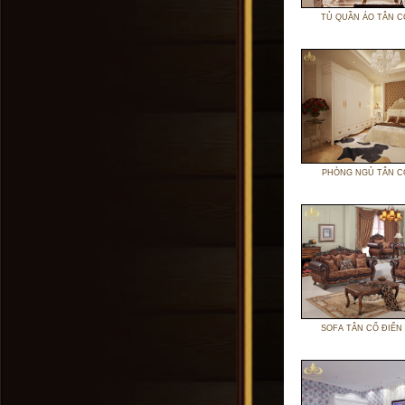
TỦ QUẦN ÁO TÂN C
PHÒNG NGỦ TÂN C
SOFA TÂN CỔ ĐIỂN 