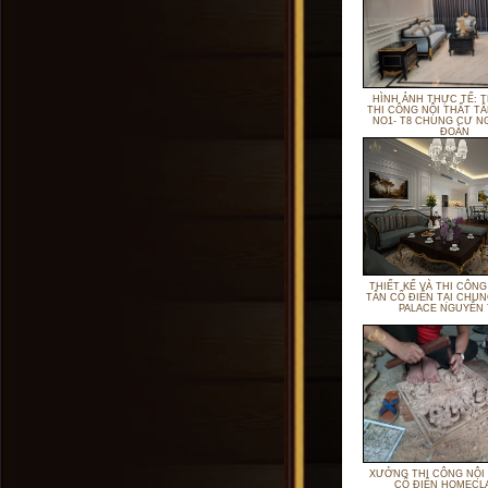
HÌNH ẢNH THỰC TẾ: T
THI CÔNG NỘI THẤT TÂ
NO1- T8 CHUNG CƯ NG
ĐOÀN
THIẾT KẾ VÀ THI CÔNG
TÂN CỔ ĐIỂN TẠI CHUN
PALACE NGUYỄN 
XƯỞNG THI CÔNG NỘI
CỔ ĐIỂN HOMECL