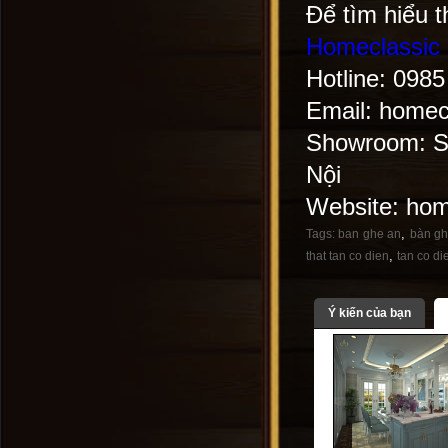
Để tìm hiểu th
Homeclassic
Hotline: 098
Email: home
Showroom: Số
Nội
Website: hom
,
Tags:
ban ghe an
bàn gh
,
that tan co dien
tan co di
Ý kiến của bạn