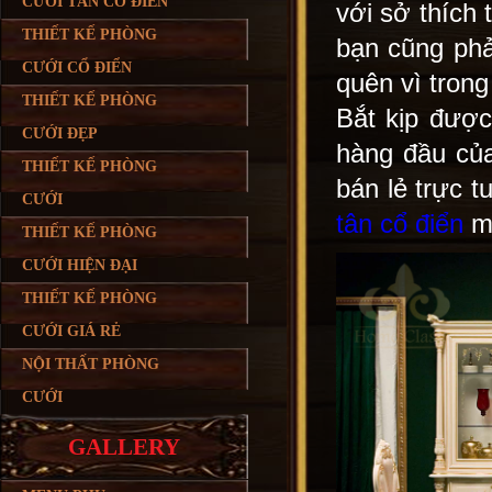
CƯỚI TÂN CỔ ĐIỂN
với sở thích 
THIẾT KẾ PHÒNG
bạn cũng phả
CƯỚI CỔ ĐIỂN
quên vì trong
THIẾT KẾ PHÒNG
Bắt kịp được
CƯỚI ĐẸP
hàng đầu của
THIẾT KẾ PHÒNG
bán lẻ trực
CƯỚI
tân cổ điển
mớ
THIẾT KẾ PHÒNG
CƯỚI HIỆN ĐẠI
THIẾT KẾ PHÒNG
CƯỚI GIÁ RẺ
NỘI THẤT PHÒNG
CƯỚI
GALLERY