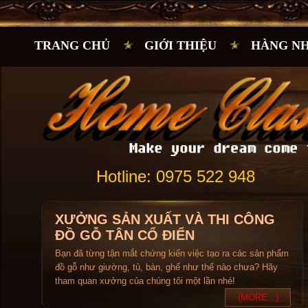
TRANG CHỦ
GIỚI THIỆU
HÀNG N
Hotline: 0975 522 948
XƯỞNG SẢN XUẤT VÀ THI CÔNG
ĐỒ GỖ TÂN CỔ ĐIỂN
Bạn đã từng tận mắt chứng kiến việc tạo ra các sản phẩm
đồ gỗ như giường, tủ, bàn, ghế như thế nào chưa? Hãy
tham quan xưởng của chúng tôi một lần nhé!
(MORE...)