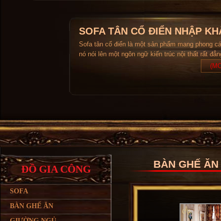
SOFA TÂN CỔ ĐIỂN NHẬP KH
Sofa tân cổ điển là một sản phẩm mang phong c
nó nói lên một ngôn ngữ kiến trúc nội thất rất đẳ
(MO
BÀN GHẾ ĂN 
ĐỒ GIA CÔNG
SOFA
BÀN GHẾ ĂN
GIƯỜNG NGỦ