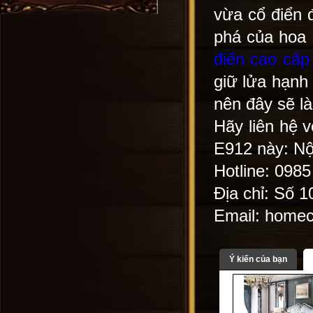
vừa cổ điển 
phá của hoa 
điển cao cấp
giữ lửa hạnh
nên đây sẽ là
Hãy liên hệ v
E912 này: Nộ
Hotline: 098
Địa chỉ: Số 
Email: home
Ý kiến của bạn