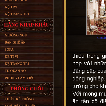
KỆ TIVI
KỆ TRANG TRÍ
HÀNG NHẬP KHẨU
GIƯỜNG NGỦ
Xem ản
BÀN GHẾ ĂN
SOFA
thiếu trong 
KỆ TI VI
họp với nhữn
KỆ TRANG TRÍ
đẳng cấp của
TỦ QUẦN ÁO
đồng nghiệp
PHÒNG LÀM VIỆC
tưởng cho kh
PHÒNG CƯỚI
Với mong mu
THIẾT KẾ PHÒNG
ăn tân cổ đi