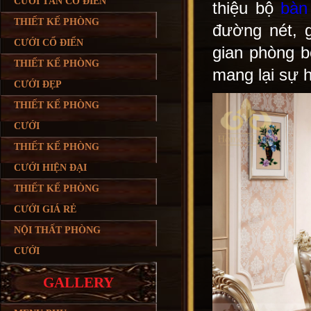
CƯỚI TÂN CỔ ĐIỂN
thiệu bộ
bàn
THIẾT KẾ PHÒNG
đường nét, 
CƯỚI CỔ ĐIỂN
gian phòng 
THIẾT KẾ PHÒNG
mang lại sự 
CƯỚI ĐẸP
THIẾT KẾ PHÒNG
CƯỚI
THIẾT KẾ PHÒNG
CƯỚI HIỆN ĐẠI
THIẾT KẾ PHÒNG
CƯỚI GIÁ RẺ
NỘI THẤT PHÒNG
CƯỚI
GALLERY