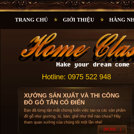
TRANG CHỦ
GIỚI THIỆU
HÀNG N
Hotline: 0975 522 948
XƯỞNG SẢN XUẤT VÀ THI CÔNG
ĐỒ GỖ TÂN CỔ ĐIỂN
Bạn đã từng tận mắt chứng kiến việc tạo ra các sản phẩm
đồ gỗ như giường, tủ, bàn, ghế như thế nào chưa? Hãy
tham quan xưởng của chúng tôi một lần nhé!
(MORE...)