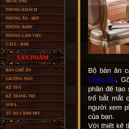
MENU PHỤ
PHÒNG KHÁCH
PHÒNG ĂN - BẾP
PHÒNG BABY
PHÒNG LÀM VIỆC
CAFE - BAR
SẢN PHẨM
Bộ bàn ăn c
BÀN GHẾ ĂN
Châu Âu
. G
GIƯỜNG NGỦ
phần đế tạo
KỆ TIVI
KỆ TRANG TRÍ
trổ bắt mắt 
SOFA
người xem ph
TỦ ÁO CÁNH MỞ
của bạn.
Với thiết kế 