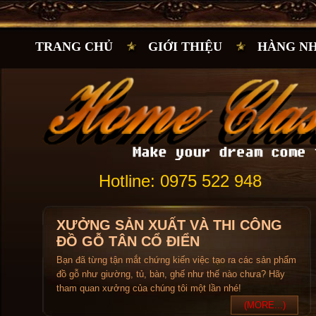
TRANG CHỦ
GIỚI THIỆU
HÀNG N
Hotline: 0975 522 948
XƯỞNG SẢN XUẤT VÀ THI CÔNG
ĐỒ GỖ TÂN CỔ ĐIỂN
Bạn đã từng tận mắt chứng kiến việc tạo ra các sản phẩm
đồ gỗ như giường, tủ, bàn, ghế như thế nào chưa? Hãy
tham quan xưởng của chúng tôi một lần nhé!
(MORE...)