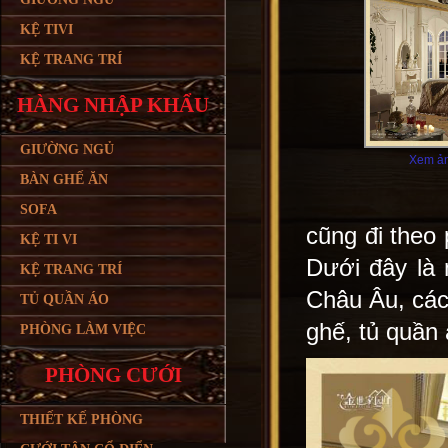
KỆ TIVI
KỆ TRANG TRÍ
HÀNG NHẬP KHẨU
GIƯỜNG NGỦ
Xem ản
BÀN GHẾ ĂN
SOFA
cũng đi theo 
KỆ TI VI
Dưới đây là
KỆ TRANG TRÍ
Châu Âu, các
TỦ QUẦN ÁO
ghế, tủ quần 
PHÒNG LÀM VIỆC
PHÒNG CƯỚI
THIẾT KẾ PHÒNG