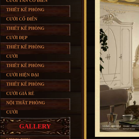
CƯỚI TÂN CỔ ĐIỂN
THIẾT KẾ PHÒNG
CƯỚI CỔ ĐIỂN
THIẾT KẾ PHÒNG
CƯỚI ĐẸP
THIẾT KẾ PHÒNG
CƯỚI
THIẾT KẾ PHÒNG
CƯỚI HIỆN ĐẠI
THIẾT KẾ PHÒNG
CƯỚI GIÁ RẺ
NỘI THẤT PHÒNG
CƯỚI
GALLERY