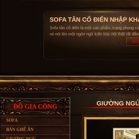
SOFA TÂN CỔ ĐIỂN NHẬP KH
Sofa tân cổ điển là một sản phẩm mang phong c
nó nói lên một ngôn ngữ kiến trúc nội thất rất đẳ
(MO
GIƯỜNG NGỦ
ĐỒ GIA CÔNG
SOFA
BÀN GHẾ ĂN
GIƯỜNG NGỦ