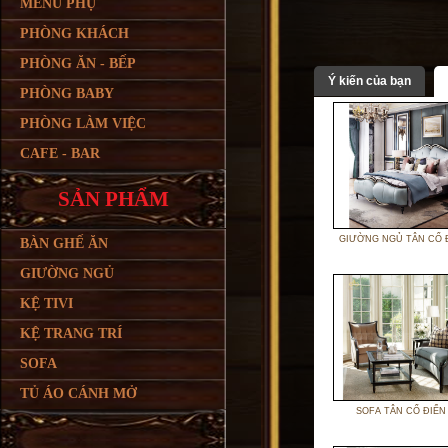
MENU PHỤ
PHÒNG KHÁCH
PHÒNG ĂN - BẾP
Ý kiến của bạn
PHÒNG BABY
PHÒNG LÀM VIỆC
CAFE - BAR
SẢN PHẨM
GIƯỜNG NGỦ TÂN CỔ 
BÀN GHẾ ĂN
GIƯỜNG NGỦ
KỆ TIVI
KỆ TRANG TRÍ
SOFA
TỦ ÁO CÁNH MỞ
SOFA TÂN CỔ ĐIỂN