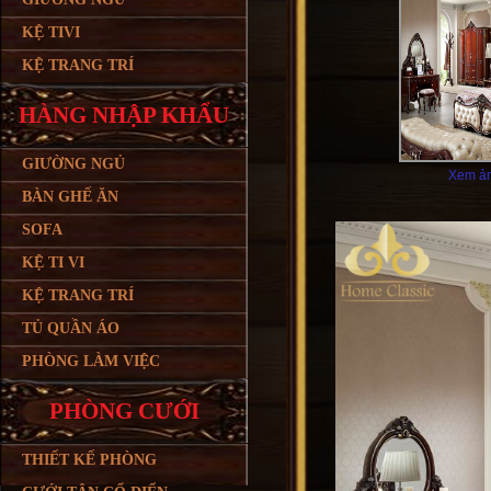
KỆ TIVI
KỆ TRANG TRÍ
HÀNG NHẬP KHẨU
GIƯỜNG NGỦ
Xem ản
BÀN GHẾ ĂN
SOFA
KỆ TI VI
KỆ TRANG TRÍ
TỦ QUẦN ÁO
PHÒNG LÀM VIỆC
PHÒNG CƯỚI
THIẾT KẾ PHÒNG