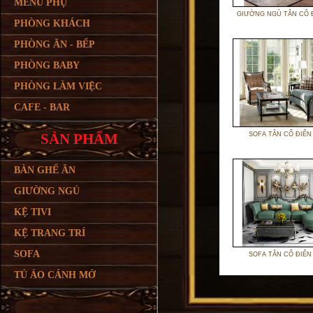
MENU PHỤ
GIƯỜNG NGỦ TÂN CỔ 
PHÒNG KHÁCH
PHÒNG ĂN - BẾP
PHÒNG BABY
PHÒNG LÀM VIỆC
CAFE - BAR
SẢN PHẨM
SOFA TÂN CỔ ĐIỂN
BÀN GHẾ ĂN
GIƯỜNG NGỦ
KỆ TIVI
KỆ TRANG TRÍ
SOFA
SOFA TÂN CỔ ĐIỂN
TỦ ÁO CÁNH MỞ