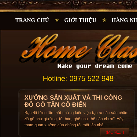
TRANG CHỦ
GIỚI THIỆU
HÀNG N
Hotline: 0975 522 948
XƯỞNG SẢN XUẤT VÀ THI CÔNG
ĐỒ GỖ TÂN CỔ ĐIỂN
Bạn đã từng tận mắt chứng kiến việc tạo ra các sản phẩm
đồ gỗ như giường, tủ, bàn, ghế như thế nào chưa? Hãy
tham quan xưởng của chúng tôi một lần nhé!
(MORE...)