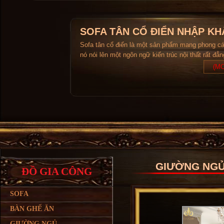
SOFA TÂN CỔ ĐIỂN NHẬP KH
Sofa tân cổ điển là một sản phẩm mang phong c
nó nói lên một ngôn ngữ kiến trúc nội thất rất đẳ
(MO
GIƯỜNG NGỦ
ĐỒ GIA CÔNG
SOFA
BÀN GHẾ ĂN
GIƯỜNG NGỦ