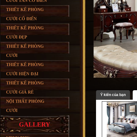
CƯỚI TÂN CỔ ĐIỂN
THIẾT KẾ PHÒNG
CƯỚI CỔ ĐIỂN
THIẾT KẾ PHÒNG
CƯỚI ĐẸP
THIẾT KẾ PHÒNG
CƯỚI
THIẾT KẾ PHÒNG
CƯỚI HIỆN ĐẠI
THIẾT KẾ PHÒNG
CƯỚI GIÁ RẺ
Ý kiến của bạn
NỘI THẤT PHÒNG
CƯỚI
GALLERY