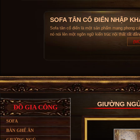
SOFA TÂN CỔ ĐIỂN NHẬP KH
Sofa tân cổ điển là một sản phẩm mang phong c
nó nói lên một ngôn ngữ kiến trúc nội thất rất đẳ
(MO
GIƯỜNG NGỦ
ĐỒ GIA CÔNG
SOFA
BÀN GHẾ ĂN
GIƯỜNG NGỦ