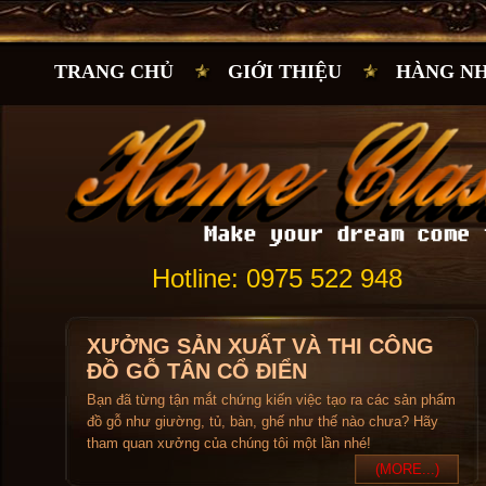
TRANG CHỦ
GIỚI THIỆU
HÀNG N
Hotline: 0975 522 948
XƯỞNG SẢN XUẤT VÀ THI CÔNG
ĐỒ GỖ TÂN CỔ ĐIỂN
Bạn đã từng tận mắt chứng kiến việc tạo ra các sản phẩm
đồ gỗ như giường, tủ, bàn, ghế như thế nào chưa? Hãy
tham quan xưởng của chúng tôi một lần nhé!
(MORE...)