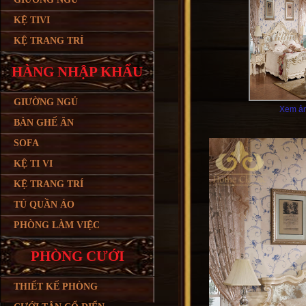
KỆ TIVI
KỆ TRANG TRÍ
HÀNG NHẬP KHẨU
GIƯỜNG NGỦ
Xem ản
BÀN GHẾ ĂN
SOFA
KỆ TI VI
KỆ TRANG TRÍ
TỦ QUẦN ÁO
PHÒNG LÀM VIỆC
PHÒNG CƯỚI
THIẾT KẾ PHÒNG