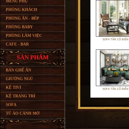
MENU PHỤ
PHÒNG KHÁCH
PHÒNG ĂN - BẾP
PHÒNG BABY
PHÒNG LÀM VIỆC
SOFA TÂN CỔ ĐIỂN
CAFE - BAR
SẢN PHẨM
BÀN GHẾ ĂN
GIƯỜNG NGỦ
KỆ TIVI
SOFA TÂN CỔ ĐIỂN
KỆ TRANG TRÍ
SOFA
TỦ ÁO CÁNH MỞ