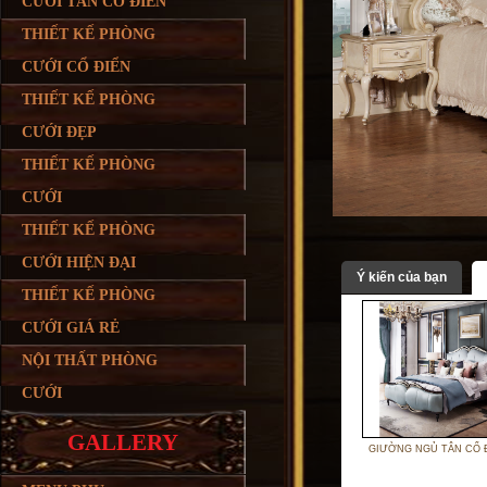
CƯỚI TÂN CỔ ĐIỂN
THIẾT KẾ PHÒNG
CƯỚI CỔ ĐIỂN
THIẾT KẾ PHÒNG
CƯỚI ĐẸP
THIẾT KẾ PHÒNG
CƯỚI
THIẾT KẾ PHÒNG
CƯỚI HIỆN ĐẠI
Ý kiến của bạn
THIẾT KẾ PHÒNG
CƯỚI GIÁ RẺ
NỘI THẤT PHÒNG
CƯỚI
GALLERY
GIƯỜNG NGỦ TÂN CỔ 