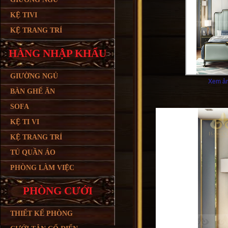
KỆ TIVI
KỆ TRANG TRÍ
HÀNG NHẬP KHẨU
GIƯỜNG NGỦ
Xem ản
BÀN GHẾ ĂN
SOFA
KỆ TI VI
KỆ TRANG TRÍ
TỦ QUẦN ÁO
PHÒNG LÀM VIỆC
PHÒNG CƯỚI
THIẾT KẾ PHÒNG