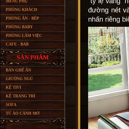
“tỷ lệ vàng”
MENU PHỤ
đường nét và
PHÒNG KHÁCH
nhấn riêng bi
PHÒNG ĂN - BẾP
PHÒNG BABY
PHÒNG LÀM VIỆC
CAFE - BAR
SẢN PHẨM
BÀN GHẾ ĂN
GIƯỜNG NGỦ
KỆ TIVI
KỆ TRANG TRÍ
SOFA
TỦ ÁO CÁNH MỞ