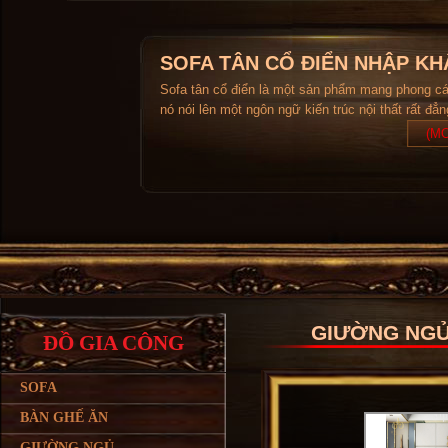
SOFA TÂN CỔ ĐIỂN NHẬP KH
Sofa tân cổ điển là một sản phẩm mang phong c
nó nói lên một ngôn ngữ kiến trúc nội thất rất đẳ
(MO
GIƯỜNG NGỦ
ĐỒ GIA CÔNG
SOFA
BÀN GHẾ ĂN
GIƯỜNG NGỦ