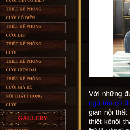
CƯỚI TÂN CỔ ĐIỂN
THIẾT KẾ PHÒNG
CƯỚI CỔ ĐIỂN
THIẾT KẾ PHÒNG
CƯỚI ĐẸP
THIẾT KẾ PHÒNG
CƯỚI
THIẾT KẾ PHÒNG
CƯỚI HIỆN ĐẠI
THIẾT KẾ PHÒNG
CƯỚI GIÁ RẺ
Với những đư
NỘI THẤT PHÒNG
ngủ tân cổ 
CƯỚI
gian nội thấ
GALLERY
thiết kếnội t