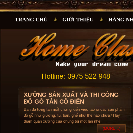
TRANG CHỦ
GIỚI THIỆU
HÀNG N
Hotline: 0975 522 948
XƯỞNG SẢN XUẤT VÀ THI CÔNG
ĐỒ GỖ TÂN CỔ ĐIỂN
Bạn đã từng tận mắt chứng kiến việc tạo ra các sản phẩm
đồ gỗ như giường, tủ, bàn, ghế như thế nào chưa? Hãy
tham quan xưởng của chúng tôi một lần nhé!
(MORE...)