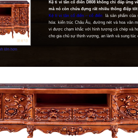
Kệ ti vi tân cổ điển D808 không chỉ đáp ứng v
mà nó còn chứa đựng rất nhiều thông điệp tốt
Kệ ti vi tân cổ điển – cổ điển
là sản phẩm của s
hóa: kiến trúc Châu Âu, đường nét và hoa văn 
vi được chạm khắc với hình tượng cá chép và h
cho gia chủ sự thịnh vượng, an lành và sung túc 
h lớn hơn