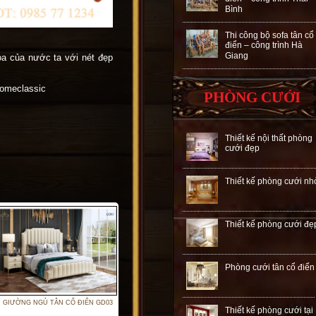
Bình
Thi công bộ sofa tân cổ
điển – công trình Hà
Giang
oa của nước ta với nét đẹp
Homeclassic
PHÒNG CƯỚI
Thiết kế nội thất phòng
cưới đẹp
Thiết kế phòng cưới nh
Thiết kế phòng cưới đẹ
Phòng cưới tân cổ điển
GIƯỜNG NGỦ TÂN CỔ ĐIỂN GD03
Thiết kế phòng cưới tại