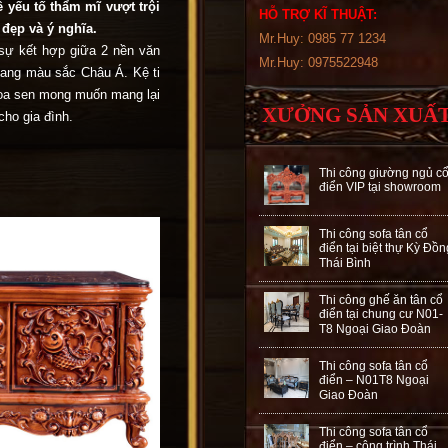
ề yếu tố thẩm mĩ vượt trội
HỖ TRỢ KĨ THUẬT:
 đẹp và ý nghĩa.
Mr.Huy: 0985 77 1234
ự kết hợp giữa 2 nền văn
Mr.Huy: 0975522948
mang màu sắc Châu Á. Kệ ti
oa sen mong muốn mang lại
XƯỞNG SẢN XUẤ
cho gia đình.
Thi công giường ngủ c
điển VIP tại showroom
Thi công sofa tân cổ
điển tại biệt thự Kỳ Đồn
Thái Bình
Thi công ghế ăn tân cổ
điển tại chung cư N01-
T8 Ngoại Giao Đoàn
Thi công sofa tân cổ
điển – N01T8 Ngoại
Giao Đoàn
Thi công sofa tân cổ
điển – công trình Thái