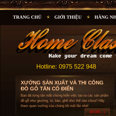
TRANG CHỦ
GIỚI THIỆU
HÀNG N
Hotline: 0975 522 948
XƯỞNG SẢN XUẤT VÀ THI CÔNG
ĐỒ GỖ TÂN CỔ ĐIỂN
Bạn đã từng tận mắt chứng kiến việc tạo ra các sản phẩm
đồ gỗ như giường, tủ, bàn, ghế như thế nào chưa? Hãy
tham quan xưởng của chúng tôi một lần nhé!
(MORE...)