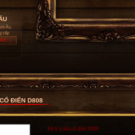
ẨU
ách Âu,
ng cấp
RE...)
 CỔ ĐIỂN D808
Kệ ti vi tân cổ điển D808