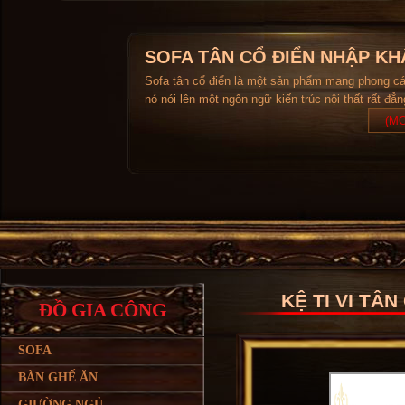
SOFA TÂN CỔ ĐIỂN NHẬP KH
Sofa tân cổ điển là một sản phẩm mang phong c
nó nói lên một ngôn ngữ kiến trúc nội thất rất đẳ
(MO
KỆ TI VI TÂN
ĐỒ GIA CÔNG
SOFA
BÀN GHẾ ĂN
GIƯỜNG NGỦ