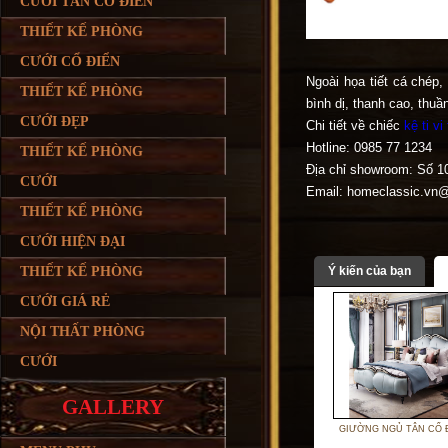
CƯỚI TÂN CỔ ĐIỂN
THIẾT KẾ PHÒNG
CƯỚI CỔ ĐIỂN
Ngoài họa tiết cá chép
THIẾT KẾ PHÒNG
bình dị, thanh cao, thuầ
CƯỚI ĐẸP
Chi tiết về chiếc
kệ ti v
Hotline: 0985 77 1234
THIẾT KẾ PHÒNG
Địa chỉ showroom: Số 1
CƯỚI
Email: homeclassic.vn
THIẾT KẾ PHÒNG
CƯỚI HIỆN ĐẠI
THIẾT KẾ PHÒNG
Ý kiến của bạn
CƯỚI GIÁ RẺ
NỘI THẤT PHÒNG
CƯỚI
GALLERY
GIƯỜNG NGỦ TÂN CỔ 