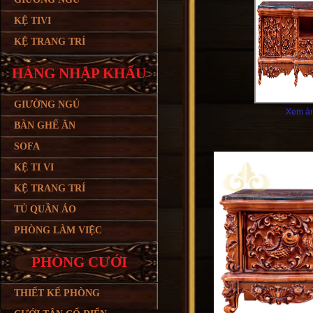
KỆ TIVI
KỆ TRANG TRÍ
HÀNG NHẬP KHẨU
GIƯỜNG NGỦ
Xem ản
BÀN GHẾ ĂN
SOFA
KỆ TI VI
KỆ TRANG TRÍ
TỦ QUẦN ÁO
PHÒNG LÀM VIỆC
PHÒNG CƯỚI
THIẾT KẾ PHÒNG