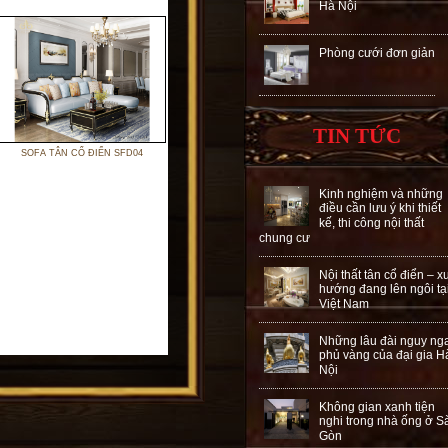
Hà Nội
Phòng cưới đơn giản
TIN TỨC
SOFA TÂN CỔ ĐIỂN SFD04
Kinh nghiệm và những
điều cần lưu ý khi thiết
kế, thi công nội thất
chung cư
Nội thất tân cổ điển – x
hướng đang lên ngôi tạ
Việt Nam
Những lâu đài nguy ng
phủ vàng của đại gia H
Nội
Không gian xanh tiện
nghi trong nhà ống ở S
Gòn