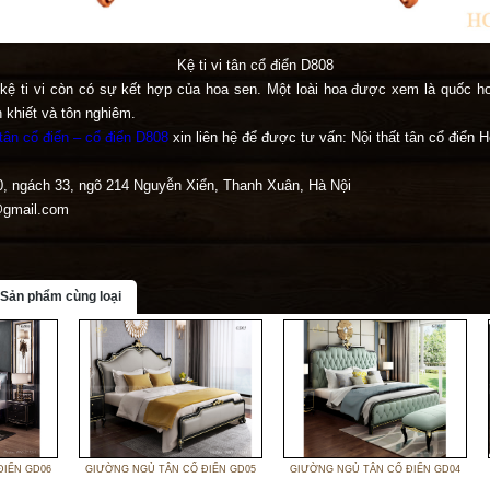
Kệ ti vi tân cổ điển D808
, kệ ti vi còn có sự kết hợp của hoa sen. Một loài hoa được xem là quốc h
n khiết và tôn nghiêm.
i tân cổ điển – cổ điển D808
xin liên hệ để được tư vấn: Nội thất tân cổ điển 
0, ngách 33, ngõ 214 Nguyễn Xiển, Thanh Xuân, Hà Nội
@gmail.com
Sản phẩm cùng loại
ĐIỂN GD06
GIƯỜNG NGỦ TÂN CỔ ĐIỂN GD05
GIƯỜNG NGỦ TÂN CỔ ĐIỂN GD04