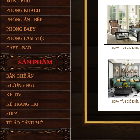
MENU PHỤ
PHÒNG KHÁCH
PHÒNG ĂN - BẾP
PHÒNG BABY
PHÒNG LÀM VIỆC
CAFE - BAR
SOFA TÂN CỔ ĐIỂN
SẢN PHẨM
BÀN GHẾ ĂN
GIƯỜNG NGỦ
KỆ TIVI
SOFA TÂN CỔ ĐIỂN
KỆ TRANG TRÍ
SOFA
TỦ ÁO CÁNH MỞ