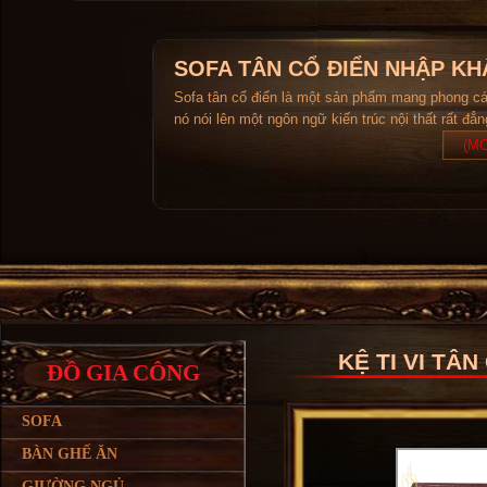
SOFA TÂN CỔ ĐIỂN NHẬP KH
Sofa tân cổ điển là một sản phẩm mang phong c
nó nói lên một ngôn ngữ kiến trúc nội thất rất đẳ
(MO
KỆ TI VI TÂN
ĐỒ GIA CÔNG
SOFA
BÀN GHẾ ĂN
GIƯỜNG NGỦ