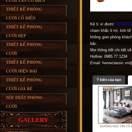
CƯỚI TÂN CỔ ĐIỂN
THIẾT KẾ PHÒNG
CƯỚI CỔ ĐIỂN
Kệ ti vi được
Homeclas
THIẾT KẾ PHÒNG
chạm khắc tỉ mỉ, tinh t
CƯỚI ĐẸP
không gian phòng khách
bậc.
THIẾT KẾ PHÒNG
Mọi thông tiết chi tiết v
CƯỚI
Hotline: 0985 77 1234
THIẾT KẾ PHÒNG
Email: homeclassic.vn
CƯỚI HIỆN ĐẠI
THIẾT KẾ PHÒNG
Ý kiến của bạn
CƯỚI GIÁ RẺ
NỘI THẤT PHÒNG
CƯỚI
GALLERY
GIƯỜNG NGỦ TÂN CỔ 