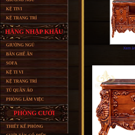
KỆ TIVI
KỆ TRANG TRÍ
HÀNG NHẬP KHẨU
GIƯỜNG NGỦ
Xem ản
BÀN GHẾ ĂN
SOFA
KỆ TI VI
KỆ TRANG TRÍ
TỦ QUẦN ÁO
PHÒNG LÀM VIỆC
PHÒNG CƯỚI
THIẾT KẾ PHÒNG