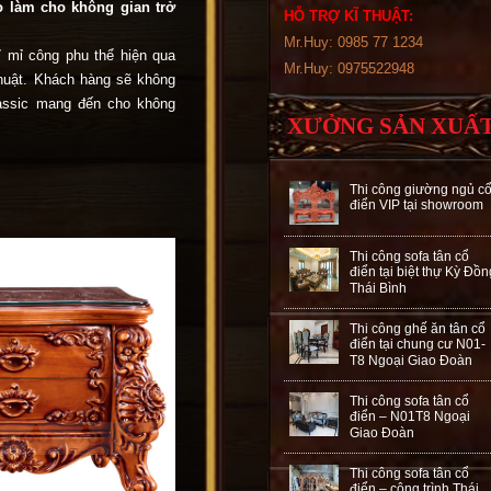
áo làm cho không gian trở
HỖ TRỢ KĨ THUẬT:
Mr.Huy: 0985 77 1234
 mỉ công phu thể hiện qua
Mr.Huy: 0975522948
huật. Khách hàng sẽ không
lassic mang đến cho không
XƯỞNG SẢN XUẤ
Thi công giường ngủ c
điển VIP tại showroom
Thi công sofa tân cổ
điển tại biệt thự Kỳ Đồn
Thái Bình
Thi công ghế ăn tân cổ
điển tại chung cư N01-
T8 Ngoại Giao Đoàn
Thi công sofa tân cổ
điển – N01T8 Ngoại
Giao Đoàn
Thi công sofa tân cổ
điển – công trình Thái