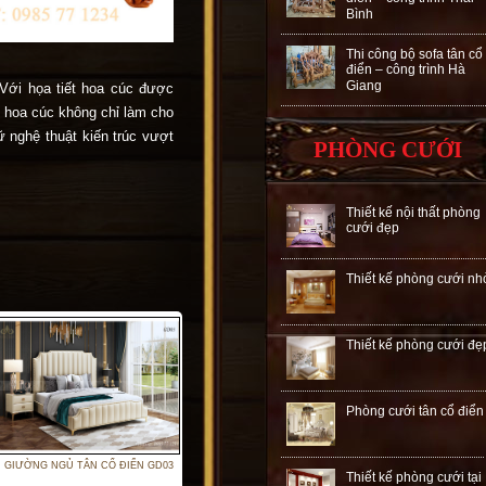
Bình
Thi công bộ sofa tân cổ
điển – công trình Hà
Giang
Với họa tiết hoa cúc được
n hoa cúc không chỉ làm cho
 nghệ thuật kiến trúc vượt
PHÒNG CƯỚI
Thiết kế nội thất phòng
cưới đẹp
Thiết kế phòng cưới nh
Thiết kế phòng cưới đẹ
Phòng cưới tân cổ điển
GIƯỜNG NGỦ TÂN CỔ ĐIỂN GD03
Thiết kế phòng cưới tại