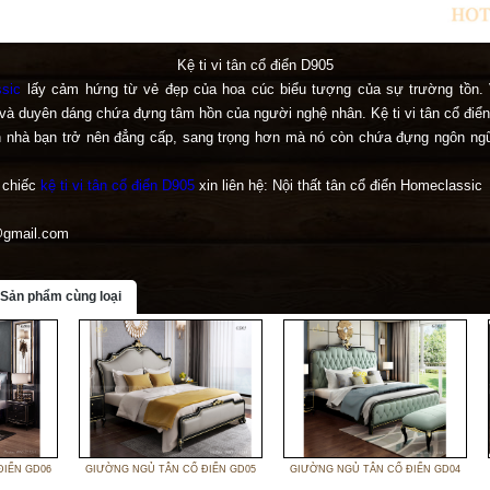
Kệ ti vi tân cổ điển D905
sic
lấy cảm hứng từ vẻ đẹp của hoa cúc biểu tượng của sự trường tồn. 
ế và duyên dáng chứa đựng tâm hồn của người nghệ nhân. Kệ ti vi tân cổ điể
 nhà bạn trở nên đẳng cấp, sang trọng hơn mà nó còn chứa đựng ngôn ngữ
ề chiếc
kệ ti vi tân cổ điển D905
xin liên hệ: Nội thất tân cổ điển Homeclassic
@gmail.com
Sản phẩm cùng loại
ĐIỂN GD06
GIƯỜNG NGỦ TÂN CỔ ĐIỂN GD05
GIƯỜNG NGỦ TÂN CỔ ĐIỂN GD04