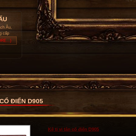
ẨU
ách Âu,
ng cấp
RE...)
 CỔ ĐIỂN D905
Kệ ti vi tân cổ điển D905