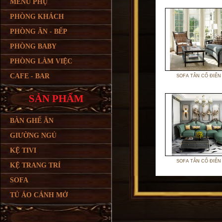
MENU PHỤ
PHÒNG KHÁCH
PHÒNG ĂN - BẾP
PHÒNG BABY
PHÒNG LÀM VIỆC
CAFE - BAR
SOFA TÂN CỔ ĐIỂN
SẢN PHẨM
BÀN GHẾ ĂN
GIƯỜNG NGỦ
KỆ TIVI
SOFA TÂN CỔ ĐIỂN
KỆ TRANG TRÍ
SOFA
TỦ ÁO CÁNH MỞ