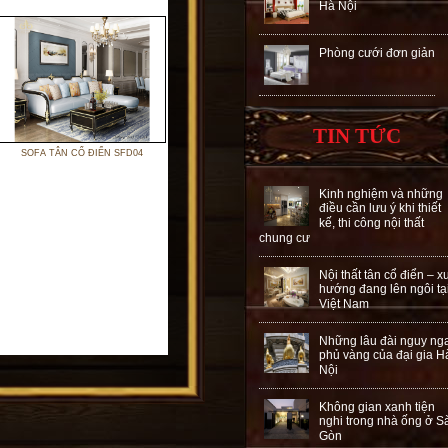
Hà Nội
Phòng cưới đơn giản
TIN TỨC
SOFA TÂN CỔ ĐIỂN SFD04
Kinh nghiệm và những
điều cần lưu ý khi thiết
kế, thi công nội thất
chung cư
Nội thất tân cổ điển – x
hướng đang lên ngôi tạ
Việt Nam
Những lâu đài nguy ng
phủ vàng của đại gia H
Nội
Không gian xanh tiện
nghi trong nhà ống ở S
Gòn