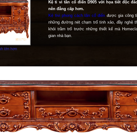
Kệ ti vi tân cổ điển D905 với họa tiết độc đ
nên đẳng cấp hơn.
Kệ tivi phong cách tân cổ điển
được gia công tỉ
những đường nét chạm trổ tinh xảo, đầy nghệ t
khỏi trầm trổ trước những thiết kế mà Homec
gian nhà bạn.
h lớn hơn