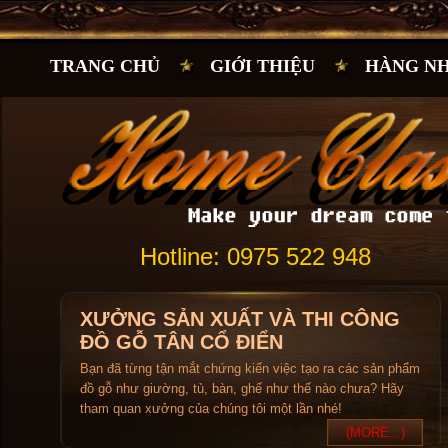
TRANG CHỦ
GIỚI THIỆU
HÀNG N
Hotline: 0975 522 948
XƯỞNG SẢN XUẤT VÀ THI CÔNG
ĐỒ GỖ TÂN CỔ ĐIỂN
Bạn đã từng tận mắt chứng kiến việc tạo ra các sản phẩm
đồ gỗ như giường, tủ, bàn, ghế như thế nào chưa? Hãy
tham quan xưởng của chúng tôi một lần nhé!
(MORE...)