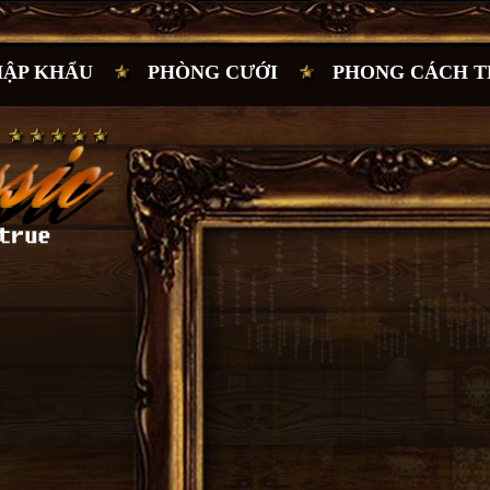
HẬP KHẨU
PHÒNG CƯỚI
PHONG CÁCH T