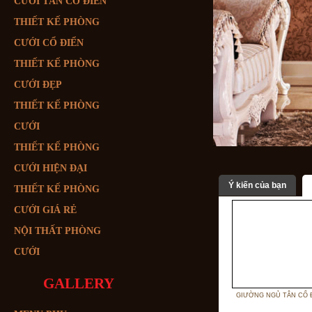
CƯỚI TÂN CỔ ĐIỂN
THIẾT KẾ PHÒNG
CƯỚI CỔ ĐIỂN
THIẾT KẾ PHÒNG
CƯỚI ĐẸP
THIẾT KẾ PHÒNG
CƯỚI
THIẾT KẾ PHÒNG
CƯỚI HIỆN ĐẠI
Ý kiến của bạn
THIẾT KẾ PHÒNG
CƯỚI GIÁ RẺ
NỘI THẤT PHÒNG
CƯỚI
GALLERY
GIƯỜNG NGỦ TÂN CỔ 