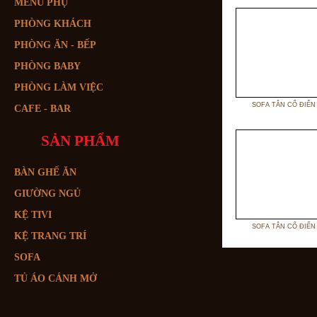
MENU PHỤ
PHÒNG KHÁCH
PHÒNG ĂN - BẾP
PHÒNG BABY
PHÒNG LÀM VIỆC
SOFA TÂN CỔ ĐIỂN
CAFE - BAR
SẢN PHẨM
BÀN GHẾ ĂN
GIƯỜNG NGỦ
KỆ TIVI
SOFA TÂN CỔ ĐIỂN
KỆ TRANG TRÍ
SOFA
TỦ ÁO CÁNH MỞ