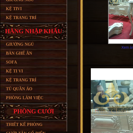
KỆ TIVI
KỆ TRANG TRÍ
HÀNG NHẬP KHẨU
GIƯỜNG NGỦ
Xem ản
BÀN GHẾ ĂN
SOFA
KỆ TI VI
KỆ TRANG TRÍ
TỦ QUẦN ÁO
PHÒNG LÀM VIỆC
PHÒNG CƯỚI
THIẾT KẾ PHÒNG