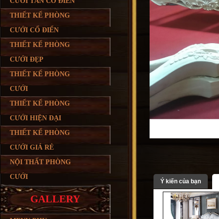
CƯỚI TÂN CỔ ĐIỂN
THIẾT KẾ PHÒNG
CƯỚI CỔ ĐIỂN
THIẾT KẾ PHÒNG
CƯỚI ĐẸP
THIẾT KẾ PHÒNG
CƯỚI
THIẾT KẾ PHÒNG
CƯỚI HIỆN ĐẠI
THIẾT KẾ PHÒNG
CƯỚI GIÁ RẺ
NỘI THẤT PHÒNG
CƯỚI
Ý kiến của bạn
GALLERY