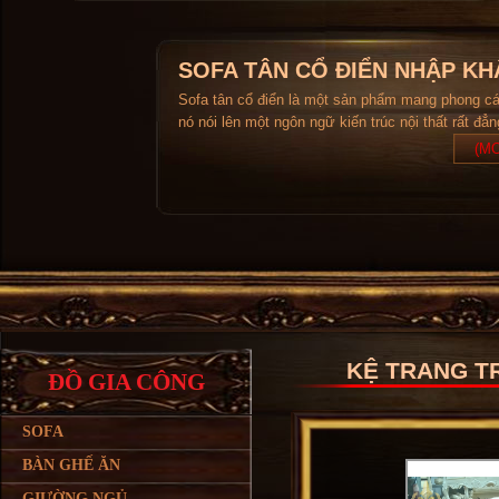
SOFA TÂN CỔ ĐIỂN NHẬP KH
Sofa tân cổ điển là một sản phẩm mang phong c
nó nói lên một ngôn ngữ kiến trúc nội thất rất đẳ
(MO
KỆ TRANG TR
ĐỒ GIA CÔNG
SOFA
BÀN GHẾ ĂN
GIƯỜNG NGỦ