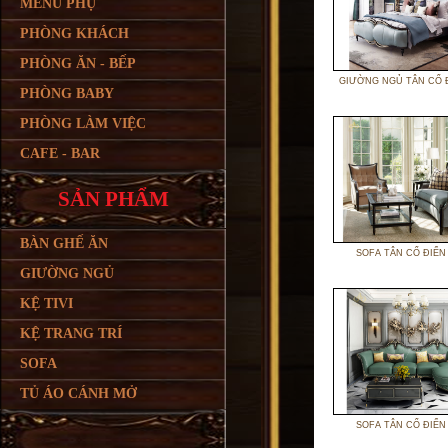
MENU PHỤ
PHÒNG KHÁCH
PHÒNG ĂN - BẾP
GIƯỜNG NGỦ TÂN CỔ 
PHÒNG BABY
PHÒNG LÀM VIỆC
CAFE - BAR
SẢN PHẨM
BÀN GHẾ ĂN
SOFA TÂN CỔ ĐIỂN
GIƯỜNG NGỦ
KỆ TIVI
KỆ TRANG TRÍ
SOFA
TỦ ÁO CÁNH MỞ
SOFA TÂN CỔ ĐIỂN