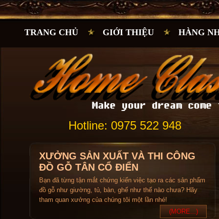
TRANG CHỦ
GIỚI THIỆU
HÀNG N
Hotline: 0975 522 948
XƯỞNG SẢN XUẤT VÀ THI CÔNG
ĐỒ GỖ TÂN CỔ ĐIỂN
Bạn đã từng tận mắt chứng kiến việc tạo ra các sản phẩm
đồ gỗ như giường, tủ, bàn, ghế như thế nào chưa? Hãy
tham quan xưởng của chúng tôi một lần nhé!
(MORE...)