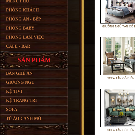
MENU PHỤ
PHÒNG KHÁCH
PHÒNG ĂN - BẾP
GIƯỜNG NGỦ TÂN CỔ 
PHÒNG BABY
PHÒNG LÀM VIỆC
CAFE - BAR
SẢN PHẨM
BÀN GHẾ ĂN
SOFA TÂN CỔ ĐIỂN
GIƯỜNG NGỦ
KỆ TIVI
KỆ TRANG TRÍ
SOFA
TỦ ÁO CÁNH MỞ
SOFA TÂN CỔ ĐIỂN