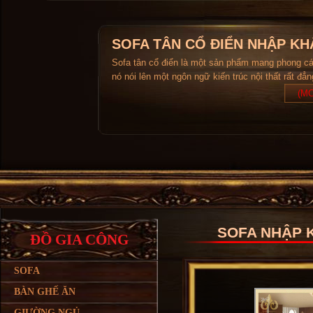
SOFA TÂN CỔ ĐIỂN NHẬP KH
Sofa tân cổ điển là một sản phẩm mang phong c
nó nói lên một ngôn ngữ kiến trúc nội thất rất đẳ
(MO
SOFA NHẬP K
ĐỒ GIA CÔNG
SOFA
BÀN GHẾ ĂN
GIƯỜNG NGỦ