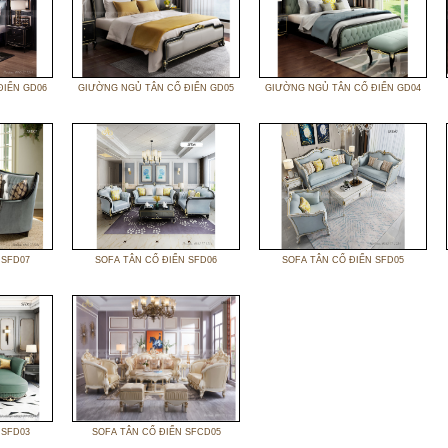
ĐIỂN GD06
GIƯỜNG NGỦ TÂN CỔ ĐIỂN GD05
GIƯỜNG NGỦ TÂN CỔ ĐIỂN GD04
 SFD07
SOFA TÂN CỔ ĐIỂN SFD06
SOFA TÂN CỔ ĐIỂN SFD05
 SFD03
SOFA TÂN CỔ ĐIỂN SFCD05