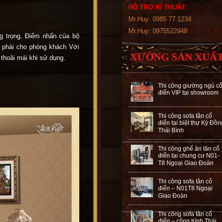
HỖ TRỢ KĨ THUẬT:
Mr.Huy: 0985 77 1234
Mr.Huy: 0975522948
ng trọng. Điểm nhấn của bộ
ý phái cho phòng khách Với
XƯỞNG SẢN XUẤ
 thoải mái khi sử dụng.
Thi công giường ngủ c
điển VIP tại showroom
Thi công sofa tân cổ
điển tại biệt thự Kỳ Đồn
Thái Bình
Thi công ghế ăn tân cổ
điển tại chung cư N01-
T8 Ngoại Giao Đoàn
Thi công sofa tân cổ
điển – N01T8 Ngoại
Giao Đoàn
Thi công sofa tân cổ
điển – công trình Thái