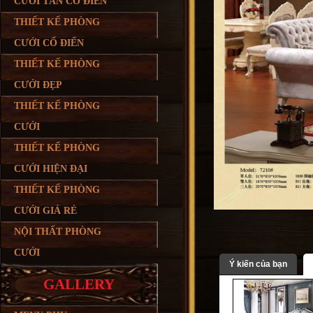
CƯỚI TÂN CỔ ĐIỂN
THIẾT KẾ PHÒNG
CƯỚI CỔ ĐIỂN
THIẾT KẾ PHÒNG
CƯỚI ĐẸP
THIẾT KẾ PHÒNG
CƯỚI
THIẾT KẾ PHÒNG
CƯỚI HIỆN ĐẠI
THIẾT KẾ PHÒNG
CƯỚI GIÁ RẺ
NỘI THẤT PHÒNG
CƯỚI
Ý kiến của bạn
GALLERY