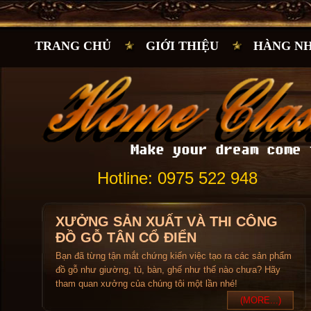
TRANG CHỦ
GIỚI THIỆU
HÀNG N
Hotline: 0975 522 948
XƯỞNG SẢN XUẤT VÀ THI CÔNG
ĐỒ GỖ TÂN CỔ ĐIỂN
Bạn đã từng tận mắt chứng kiến việc tạo ra các sản phẩm
đồ gỗ như giường, tủ, bàn, ghế như thế nào chưa? Hãy
tham quan xưởng của chúng tôi một lần nhé!
(MORE...)