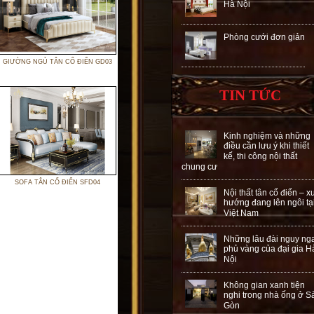
Hà Nội
Phòng cưới đơn giản
GIƯỜNG NGỦ TÂN CỔ ĐIỂN GD03
TIN TỨC
Kinh nghiệm và những
điều cần lưu ý khi thiết
kế, thi công nội thất
chung cư
SOFA TÂN CỔ ĐIỂN SFD04
Nội thất tân cổ điển – x
hướng đang lên ngôi tạ
Việt Nam
Những lâu đài nguy ng
phủ vàng của đại gia H
Nội
Không gian xanh tiện
nghi trong nhà ống ở S
Gòn