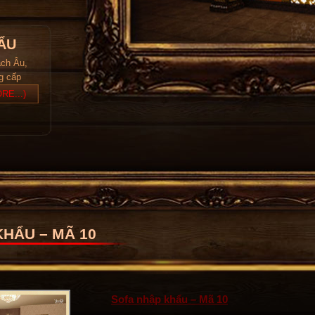
ẨU
ách Âu,
ng cấp
RE...)
HẨU – MÃ 10
Sofa nhập khẩu – Mã 10