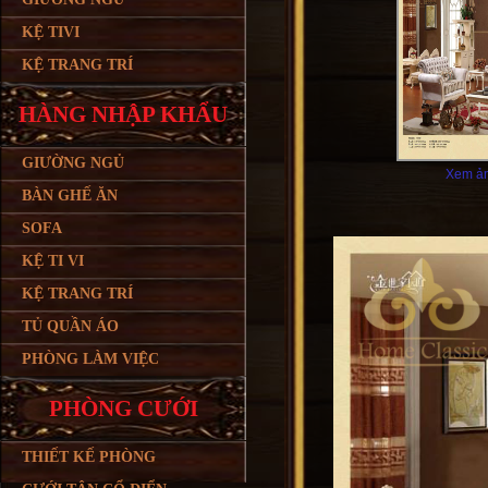
KỆ TIVI
KỆ TRANG TRÍ
HÀNG NHẬP KHẨU
GIƯỜNG NGỦ
Xem ản
BÀN GHẾ ĂN
SOFA
KỆ TI VI
KỆ TRANG TRÍ
TỦ QUẦN ÁO
PHÒNG LÀM VIỆC
PHÒNG CƯỚI
THIẾT KẾ PHÒNG