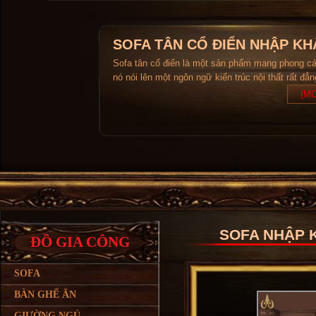
SOFA TÂN CỔ ĐIỂN NHẬP KH
Sofa tân cổ điển là một sản phẩm mang phong c
nó nói lên một ngôn ngữ kiến trúc nội thất rất đẳ
(MO
SOFA NHẬP K
ĐỒ GIA CÔNG
SOFA
BÀN GHẾ ĂN
GIƯỜNG NGỦ