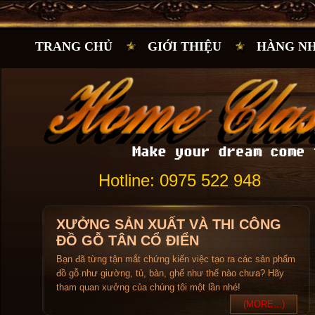
TRANG CHỦ
GIỚI THIỆU
HÀNG N
Hotline: 0975 522 948
XƯỞNG SẢN XUẤT VÀ THI CÔNG
ĐỒ GỖ TÂN CỔ ĐIỂN
Bạn đã từng tận mắt chứng kiến việc tạo ra các sản phẩm
đồ gỗ như giường, tủ, bàn, ghế như thế nào chưa? Hãy
tham quan xưởng của chúng tôi một lần nhé!
(MORE...)