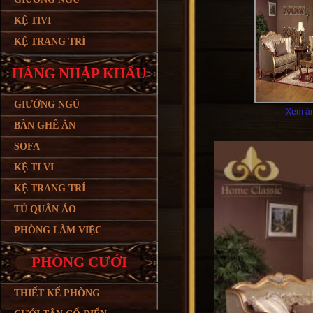
KỆ TIVI
KỆ TRANG TRÍ
HÀNG NHẬP KHẨU
GIƯỜNG NGỦ
Xem ản
BÀN GHẾ ĂN
SOFA
KỆ TI VI
KỆ TRANG TRÍ
TỦ QUẦN ÁO
PHÒNG LÀM VIỆC
PHÒNG CƯỚI
THIẾT KẾ PHÒNG