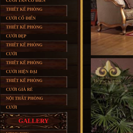
CƯỚI TÂN CỔ ĐIỂN
THIẾT KẾ PHÒNG
CƯỚI CỔ ĐIỂN
THIẾT KẾ PHÒNG
CƯỚI ĐẸP
THIẾT KẾ PHÒNG
CƯỚI
THIẾT KẾ PHÒNG
CƯỚI HIỆN ĐẠI
THIẾT KẾ PHÒNG
CƯỚI GIÁ RẺ
NỘI THẤT PHÒNG
CƯỚI
GALLERY