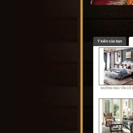
Ý kiến của bạn
GIƯỜNG NGỦ TÂN CỔ 