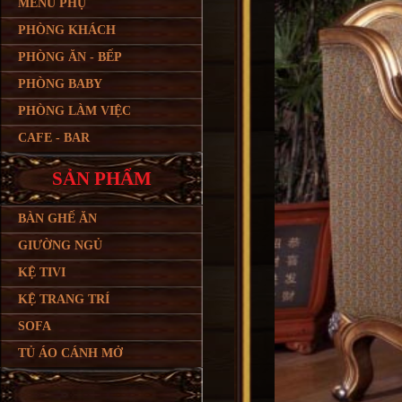
MENU PHỤ
PHÒNG KHÁCH
PHÒNG ĂN - BẾP
PHÒNG BABY
PHÒNG LÀM VIỆC
CAFE - BAR
SẢN PHẨM
BÀN GHẾ ĂN
GIƯỜNG NGỦ
KỆ TIVI
KỆ TRANG TRÍ
SOFA
TỦ ÁO CÁNH MỞ