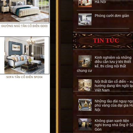
Hà Nội
Phòng cưới đơn giản
GIƯỜNG NGỦ TÂN CỔ ĐIỂN GD03
TIN TỨC
Kinh nghiệm và những
điều cần lưu ý khi thiết
kế, thi công nội thất
chung cư
SOFA TÂN CỔ ĐIỂN SFD04
Nội thất tân cổ điển – x
hướng đang lên ngôi tạ
Việt Nam
Những lâu đài nguy ng
phủ vàng của đại gia H
Nội
Không gian xanh tiện
nghi trong nhà ống ở S
Gòn