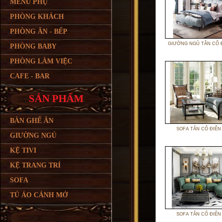
MENU PHỤ
PHÒNG KHÁCH
PHÒNG ĂN - BẾP
GIƯỜNG NGỦ TÂN CỔ 
PHÒNG BABY
PHÒNG LÀM VIỆC
CAFE - BAR
SẢN PHẨM
BÀN GHẾ ĂN
SOFA TÂN CỔ ĐIỂN
GIƯỜNG NGỦ
KỆ TIVI
KỆ TRANG TRÍ
SOFA
TỦ ÁO CÁNH MỞ
SOFA TÂN CỔ ĐIỂN