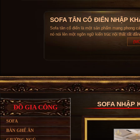
SOFA TÂN CỔ ĐIỂN NHẬP KH
Sofa tân cổ điển là một sản phẩm mang phong c
nó nói lên một ngôn ngữ kiến trúc nội thất rất đẳ
(MO
SOFA NHẬP K
ĐỒ GIA CÔNG
SOFA
BÀN GHẾ ĂN
GIƯỜNG NGỦ