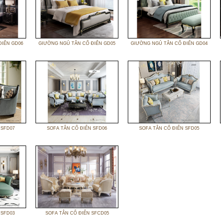
ĐIỂN GD06
GIƯỜNG NGỦ TÂN CỔ ĐIỂN GD05
GIƯỜNG NGỦ TÂN CỔ ĐIỂN GD04
 SFD07
SOFA TÂN CỔ ĐIỂN SFD06
SOFA TÂN CỔ ĐIỂN SFD05
 SFD03
SOFA TÂN CỔ ĐIỂN SFCD05