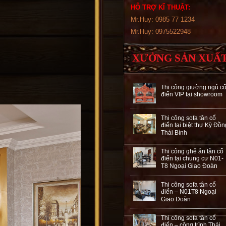
HỖ TRỢ KĨ THUẬT:
Mr.Huy: 0985 77 1234
Mr.Huy: 0975522948
XƯỞNG SẢN XUẤ
Thi công giường ngủ c
điển VIP tại showroom
Thi công sofa tân cổ
điển tại biệt thự Kỳ Đồn
Thái Bình
Thi công ghế ăn tân cổ
điển tại chung cư N01-
T8 Ngoại Giao Đoàn
Thi công sofa tân cổ
điển – N01T8 Ngoại
Giao Đoàn
Thi công sofa tân cổ
điển – công trình Thái