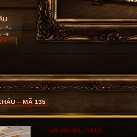
ẨU
ách Âu,
ng cấp
RE...)
HẨU – MÃ 135
Sofa nhập khẩu – Mã 135