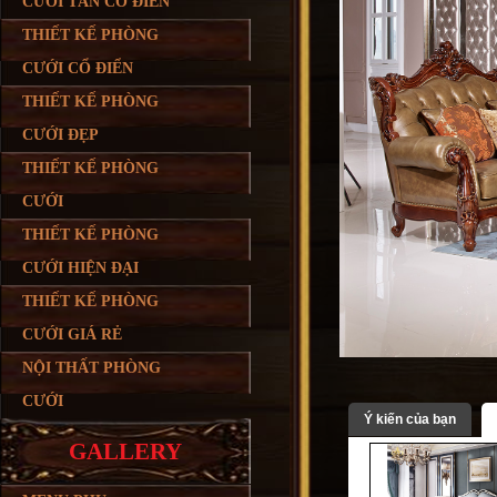
CƯỚI TÂN CỔ ĐIỂN
THIẾT KẾ PHÒNG
CƯỚI CỔ ĐIỂN
THIẾT KẾ PHÒNG
CƯỚI ĐẸP
THIẾT KẾ PHÒNG
CƯỚI
THIẾT KẾ PHÒNG
CƯỚI HIỆN ĐẠI
THIẾT KẾ PHÒNG
CƯỚI GIÁ RẺ
NỘI THẤT PHÒNG
CƯỚI
Ý kiến của bạn
GALLERY