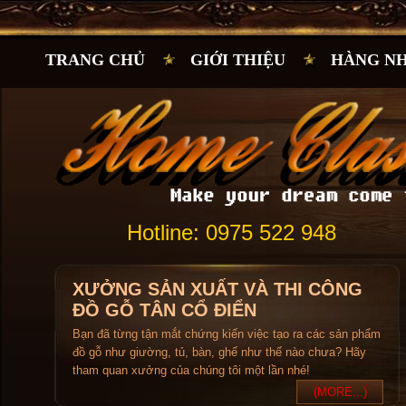
TRANG CHỦ
GIỚI THIỆU
HÀNG N
Hotline: 0975 522 948
XƯỞNG SẢN XUẤT VÀ THI CÔNG
ĐỒ GỖ TÂN CỔ ĐIỂN
Bạn đã từng tận mắt chứng kiến việc tạo ra các sản phẩm
đồ gỗ như giường, tủ, bàn, ghế như thế nào chưa? Hãy
tham quan xưởng của chúng tôi một lần nhé!
(MORE...)