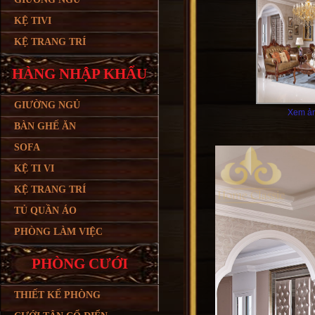
KỆ TIVI
KỆ TRANG TRÍ
HÀNG NHẬP KHẨU
GIƯỜNG NGỦ
Xem ản
BÀN GHẾ ĂN
SOFA
KỆ TI VI
KỆ TRANG TRÍ
TỦ QUẦN ÁO
PHÒNG LÀM VIỆC
PHÒNG CƯỚI
THIẾT KẾ PHÒNG