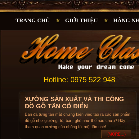
TRANG CHỦ
GIỚI THIỆU
HÀNG N
Hotline: 0975 522 948
XƯỞNG SẢN XUẤT VÀ THI CÔNG
ĐỒ GỖ TÂN CỔ ĐIỂN
Bạn đã từng tận mắt chứng kiến việc tạo ra các sản phẩm
đồ gỗ như giường, tủ, bàn, ghế như thế nào chưa? Hãy
tham quan xưởng của chúng tôi một lần nhé!
(MORE...)