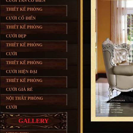
CƯỚI TÂN CỔ ĐIỂN
THIẾT KẾ PHÒNG
CƯỚI CỔ ĐIỂN
THIẾT KẾ PHÒNG
CƯỚI ĐẸP
THIẾT KẾ PHÒNG
CƯỚI
THIẾT KẾ PHÒNG
CƯỚI HIỆN ĐẠI
THIẾT KẾ PHÒNG
CƯỚI GIÁ RẺ
NỘI THẤT PHÒNG
CƯỚI
GALLERY