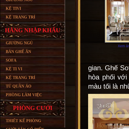
KỆ TIVI
KỆ TRANG TRÍ
HÀNG NHẬP KHẨU
GIƯỜNG NGỦ
Xem ản
BÀN GHẾ ĂN
SOFA
gian. Ghế Sof
KỆ TI VI
hòa phối với
KỆ TRANG TRÍ
màu tối là n
TỦ QUẦN ÁO
PHÒNG LÀM VIỆC
PHÒNG CƯỚI
THIẾT KẾ PHÒNG