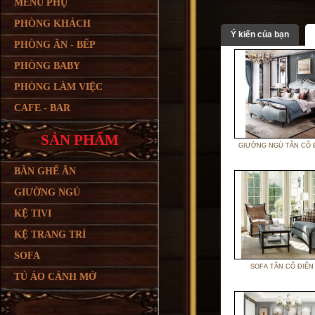
MENU PHỤ
PHÒNG KHÁCH
Ý kiến của bạn
PHÒNG ĂN - BẾP
PHÒNG BABY
PHÒNG LÀM VIỆC
CAFE - BAR
SẢN PHẨM
GIƯỜNG NGỦ TÂN CỔ 
BÀN GHẾ ĂN
GIƯỜNG NGỦ
KỆ TIVI
KỆ TRANG TRÍ
SOFA
SOFA TÂN CỔ ĐIỂN
TỦ ÁO CÁNH MỞ