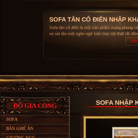
SOFA TÂN CỔ ĐIỂN NHẬP KH
Sofa tân cổ điển là một sản phẩm mang phong c
nó nói lên một ngôn ngữ kiến trúc nội thất rất đẳ
(MO
SOFA NHẬP K
ĐỒ GIA CÔNG
SOFA
BÀN GHẾ ĂN
GIƯỜNG NGỦ