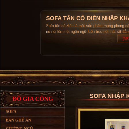
SOFA TÂN CỔ ĐIỂN NHẬP KH
Sofa tân cổ điển là một sản phẩm mang phong c
nó nói lên một ngôn ngữ kiến trúc nội thất rất đẳ
(MO
SOFA NHẬP K
ĐỒ GIA CÔNG
SOFA
BÀN GHẾ ĂN
GIƯỜNG NGỦ