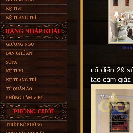
KỆ TIVI
KỆ TRANG TRÍ
HÀNG NHẬP KHẨU
GIƯỜNG NGỦ
Xem ản
BÀN GHẾ ĂN
SOFA
cổ điển 29 s
KỆ TI VI
tạo cảm giác
KỆ TRANG TRÍ
TỦ QUẦN ÁO
PHÒNG LÀM VIỆC
PHÒNG CƯỚI
THIẾT KẾ PHÒNG