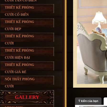
CƯỚI TÂN CỔ ĐIỂN
THIẾT KẾ PHÒNG
CƯỚI CỔ ĐIỂN
THIẾT KẾ PHÒNG
CƯỚI ĐẸP
THIẾT KẾ PHÒNG
CƯỚI
THIẾT KẾ PHÒNG
CƯỚI HIỆN ĐẠI
THIẾT KẾ PHÒNG
CƯỚI GIÁ RẺ
NỘI THẤT PHÒNG
CƯỚI
GALLERY
Ý kiến của bạn