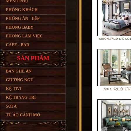
MENU PHỤ
PHÒNG KHÁCH
PHÒNG ĂN - BẾP
PHÒNG BABY
PHÒNG LÀM VIỆC
GIƯỜNG NGỦ TÂN CỔ 
CAFE - BAR
SẢN PHẨM
BÀN GHẾ ĂN
GIƯỜNG NGỦ
KỆ TIVI
SOFA TÂN CỔ ĐIỂN
KỆ TRANG TRÍ
SOFA
TỦ ÁO CÁNH MỞ