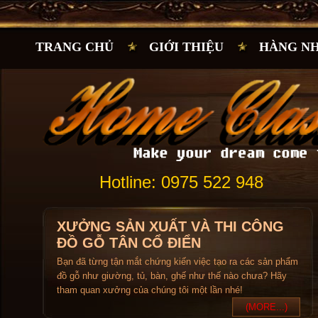
TRANG CHỦ
GIỚI THIỆU
HÀNG N
Hotline: 0975 522 948
XƯỞNG SẢN XUẤT VÀ THI CÔNG
ĐỒ GỖ TÂN CỔ ĐIỂN
Bạn đã từng tận mắt chứng kiến việc tạo ra các sản phẩm
đồ gỗ như giường, tủ, bàn, ghế như thế nào chưa? Hãy
tham quan xưởng của chúng tôi một lần nhé!
(MORE...)