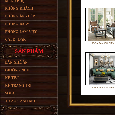
MENU PHỤ
PHÒNG KHÁCH
PHÒNG ĂN - BẾP
PHÒNG BABY
PHÒNG LÀM VIỆC
CAFE - BAR
SOFA TÂN CỔ ĐIỂN
SẢN PHẨM
BÀN GHẾ ĂN
GIƯỜNG NGỦ
KỆ TIVI
KỆ TRANG TRÍ
SOFA TÂN CỔ ĐIỂN
SOFA
TỦ ÁO CÁNH MỞ