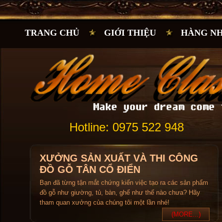
TRANG CHỦ
GIỚI THIỆU
HÀNG N
Hotline: 0975 522 948
XƯỞNG SẢN XUẤT VÀ THI CÔNG
ĐỒ GỖ TÂN CỔ ĐIỂN
Bạn đã từng tận mắt chứng kiến việc tạo ra các sản phẩm
đồ gỗ như giường, tủ, bàn, ghế như thế nào chưa? Hãy
tham quan xưởng của chúng tôi một lần nhé!
(MORE...)