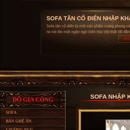
SOFA TÂN CỔ ĐIỂN NHẬP KH
Sofa tân cổ điển là một sản phẩm mang phong c
nó nói lên một ngôn ngữ kiến trúc nội thất rất đẳ
(MO
SOFA NHẬP K
ĐỒ GIA CÔNG
SOFA
BÀN GHẾ ĂN
GIƯỜNG NGỦ