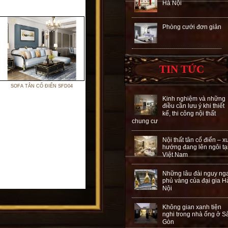
Hà Nội
Phòng cưới đơn giản
TIN TỨC
SOFA TÂN CỔ ĐIỂN SFD04
Kinh nghiệm và những
điều cần lưu ý khi thiết
kế, thi công nội thất
chung cư
Nội thất tân cổ điển – x
hướng đang lên ngôi tạ
Việt Nam
Những lâu đài nguy ng
phủ vàng của đại gia H
Nội
Không gian xanh tiện
nghi trong nhà ống ở S
Gòn