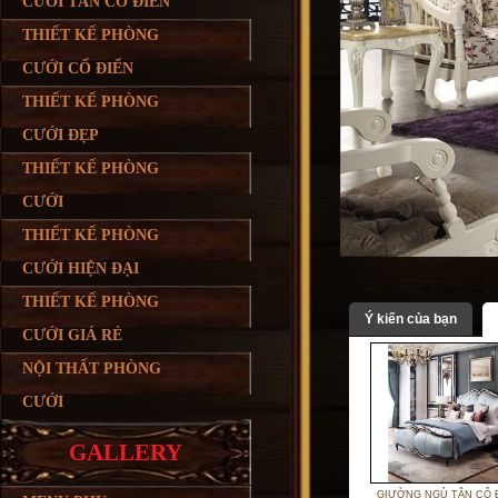
CƯỚI TÂN CỔ ĐIỂN
THIẾT KẾ PHÒNG
CƯỚI CỔ ĐIỂN
THIẾT KẾ PHÒNG
CƯỚI ĐẸP
THIẾT KẾ PHÒNG
CƯỚI
THIẾT KẾ PHÒNG
CƯỚI HIỆN ĐẠI
THIẾT KẾ PHÒNG
Ý kiến của bạn
CƯỚI GIÁ RẺ
NỘI THẤT PHÒNG
CƯỚI
GALLERY
GIƯỜNG NGỦ TÂN CỔ 