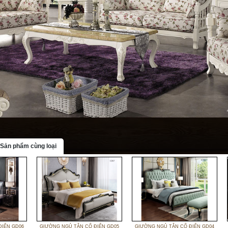
Sản phẩm cùng loại
ĐIỂN GD06
GIƯỜNG NGỦ TÂN CỔ ĐIỂN GD05
GIƯỜNG NGỦ TÂN CỔ ĐIỂN GD04