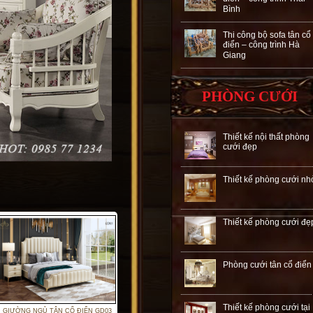
Bình
Thi công bộ sofa tân cổ
điển – công trình Hà
Giang
PHÒNG CƯỚI
Thiết kế nội thất phòng
cưới đẹp
Thiết kế phòng cưới nh
Thiết kế phòng cưới đẹ
Phòng cưới tân cổ điển
Thiết kế phòng cưới tại
GIƯỜNG NGỦ TÂN CỔ ĐIỂN GD03