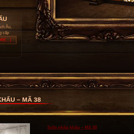
ẨU
ách Âu,
ng cấp
RE...)
HẨU – MÃ 38
Sofa nhập khẩu – Mã 38