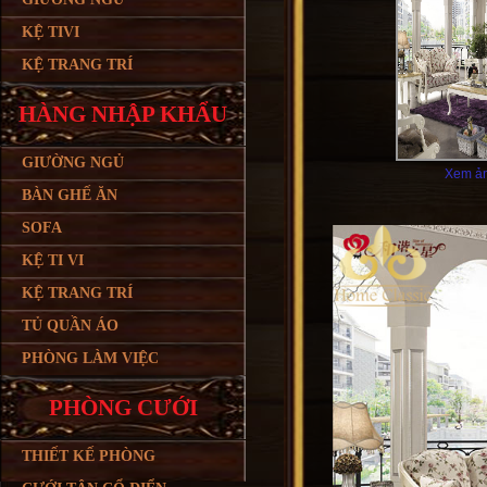
KỆ TIVI
KỆ TRANG TRÍ
HÀNG NHẬP KHẨU
GIƯỜNG NGỦ
Xem ản
BÀN GHẾ ĂN
SOFA
KỆ TI VI
KỆ TRANG TRÍ
TỦ QUẦN ÁO
PHÒNG LÀM VIỆC
PHÒNG CƯỚI
THIẾT KẾ PHÒNG