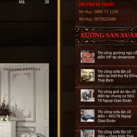
 – Mã 38
HỖ TRỢ KĨ THUẬT:
Mr.Huy: 0985 77 1234
Mr.Huy: 0975522948
XƯỞNG SẢN XUẤ
Thi công giường ngủ c
điển VIP tại showroom
Thi công sofa tân cổ
điển tại biệt thự Kỳ Đồn
Thái Bình
Thi công ghế ăn tân cổ
điển tại chung cư N01-
T8 Ngoại Giao Đoàn
Thi công sofa tân cổ
điển – N01T8 Ngoại
Giao Đoàn
Thi công sofa tân cổ
điển – công trình Thái