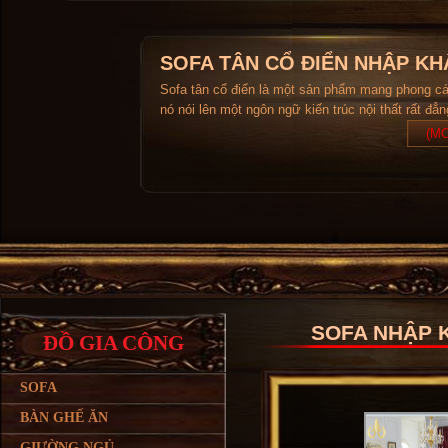
SOFA TÂN CỔ ĐIỂN NHẬP KH
Sofa tân cổ điển là một sản phẩm mang phong c
nó nói lên một ngôn ngữ kiến trúc nội thất rất đẳ
(MO
SOFA NHẬP K
ĐỒ GIA CÔNG
SOFA
BÀN GHẾ ĂN
GIƯỜNG NGỦ