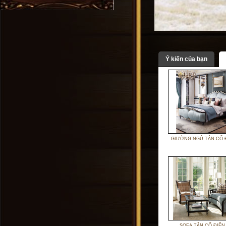
Ý kiến của bạn
GIƯỜNG NGỦ TÂN CỔ 
SOFA TÂN CỔ ĐIỂN