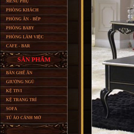
MENU PHỤ
PHÒNG KHÁCH
PHÒNG ĂN - BẾP
PHÒNG BABY
PHÒNG LÀM VIỆC
CAFE - BAR
SẢN PHẨM
BÀN GHẾ ĂN
GIƯỜNG NGỦ
KỆ TIVI
KỆ TRANG TRÍ
SOFA
TỦ ÁO CÁNH MỞ