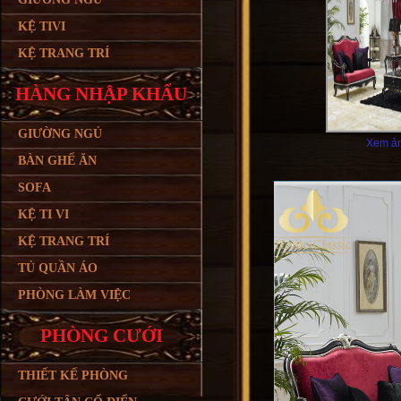
KỆ TIVI
KỆ TRANG TRÍ
HÀNG NHẬP KHẨU
GIƯỜNG NGỦ
Xem ản
BÀN GHẾ ĂN
SOFA
KỆ TI VI
KỆ TRANG TRÍ
TỦ QUẦN ÁO
PHÒNG LÀM VIỆC
PHÒNG CƯỚI
THIẾT KẾ PHÒNG