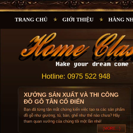
TRANG CHỦ
GIỚI THIỆU
HÀNG N
Hotline: 0975 522 948
XƯỞNG SẢN XUẤT VÀ THI CÔNG
ĐỒ GỖ TÂN CỔ ĐIỂN
Bạn đã từng tận mắt chứng kiến việc tạo ra các sản phẩm
đồ gỗ như giường, tủ, bàn, ghế như thế nào chưa? Hãy
tham quan xưởng của chúng tôi một lần nhé!
(MORE...)