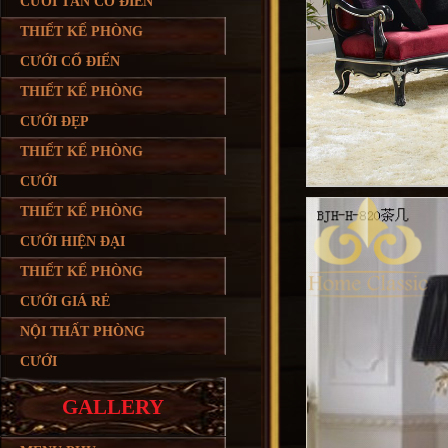
CƯỚI TÂN CỔ ĐIỂN
THIẾT KẾ PHÒNG
CƯỚI CỔ ĐIỂN
THIẾT KẾ PHÒNG
CƯỚI ĐẸP
THIẾT KẾ PHÒNG
CƯỚI
THIẾT KẾ PHÒNG
CƯỚI HIỆN ĐẠI
THIẾT KẾ PHÒNG
CƯỚI GIÁ RẺ
NỘI THẤT PHÒNG
CƯỚI
GALLERY